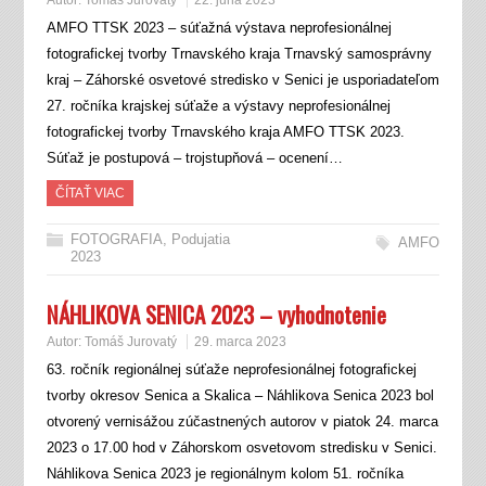
Autor:
Tomáš Jurovatý
22. júna 2023
AMFO TTSK 2023 – súťažná výstava neprofesionálnej
fotografickej tvorby Trnavského kraja Trnavský samosprávny
kraj – Záhorské osvetové stredisko v Senici je usporiadateľom
27. ročníka krajskej súťaže a výstavy neprofesionálnej
fotografickej tvorby Trnavského kraja AMFO TTSK 2023.
Súťaž je postupová – trojstupňová – ocenení…
ČÍTAŤ VIAC
FOTOGRAFIA
,
Podujatia
AMFO
2023
NÁHLIKOVA SENICA 2023 – vyhodnotenie
Autor:
Tomáš Jurovatý
29. marca 2023
63. ročník regionálnej súťaže neprofesionálnej fotografickej
tvorby okresov Senica a Skalica – Náhlikova Senica 2023 bol
otvorený vernisážou zúčastnených autorov v piatok 24. marca
2023 o 17.00 hod v Záhorskom osvetovom stredisku v Senici.
Náhlikova Senica 2023 je regionálnym kolom 51. ročníka