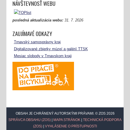
NÁVŠTEVNOSŤ WEBU
posledná aktualizácia webu:
31.
7. 2026
ZAUJÍMAVÉ ODKAZY
Trnavský samosprávny kraj
Digitalizované zbierky múzeí a galérií TTSK
Mesiac slobody v Trnavskom kraji
OBSAH JE CHRÁNENÝ AUTORSKÝMI PRÁVAMI. © ZOS 2026
SPRÁVCA OBSAHU (ZOS)
|
MAPA STRÁNOK
|
TECHNICKÁ PODPORA
(ZOS)
|
VYHLÁSENIE O PRÍSTUPNOSTI