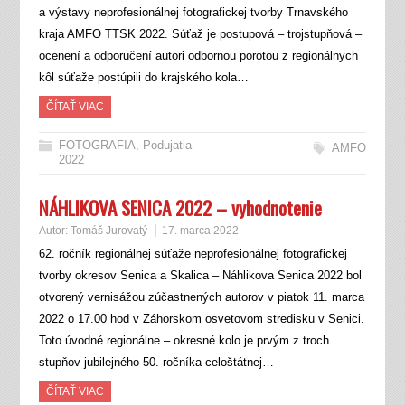
a výstavy neprofesionálnej fotografickej tvorby Trnavského
kraja AMFO TTSK 2022. Súťaž je postupová – trojstupňová –
ocenení a odporučení autori odbornou porotou z regionálnych
kôl súťaže postúpili do krajského kola…
ČÍTAŤ VIAC
FOTOGRAFIA
,
Podujatia
AMFO
2022
NÁHLIKOVA SENICA 2022 – vyhodnotenie
Autor:
Tomáš Jurovatý
17. marca 2022
62. ročník regionálnej súťaže neprofesionálnej fotografickej
tvorby okresov Senica a Skalica – Náhlikova Senica 2022 bol
otvorený vernisážou zúčastnených autorov v piatok 11. marca
2022 o 17.00 hod v Záhorskom osvetovom stredisku v Senici.
Toto úvodné regionálne – okresné kolo je prvým z troch
stupňov jubilejného 50. ročníka celoštátnej…
ČÍTAŤ VIAC