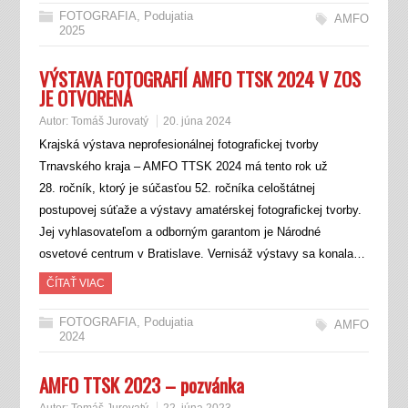
FOTOGRAFIA
,
Podujatia
AMFO
2025
VÝSTAVA FOTOGRAFIÍ AMFO TTSK 2024 V ZOS
JE OTVORENÁ
Autor:
Tomáš Jurovatý
20. júna 2024
Krajská výstava neprofesionálnej fotografickej tvorby
Trnavského kraja – AMFO TTSK 2024 má tento rok už
28. ročník, ktorý je súčasťou 52. ročníka celoštátnej
postupovej súťaže a výstavy amatérskej fotografickej tvorby.
Jej vyhlasovateľom a odborným garantom je Národné
osvetové centrum v Bratislave. Vernisáž výstavy sa konala…
ČÍTAŤ VIAC
FOTOGRAFIA
,
Podujatia
AMFO
2024
AMFO TTSK 2023 – pozvánka