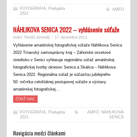
FOTOGRAFIA
,
Podujatia
AMFO
2022
NÁHLIKOVA SENICA 2022 – vyhlásenie súťaže
Autor:
Tomáš Jurovatý
17. decembra 2021
Vyhlásenie amatérskej fotografickej súťaže Náhlikova Senica
2022 Trnavský samosprávny kraj – Záhorské osvetové
stredisko v Senici vyhlasuje regionálnu súťaž amatérskej
fotografickej tvorby okresov Senica a Skalica – Náhlikova
Senica 2022. Regionálna súťaž je súčasťou jubilejného
50. ročníka celoštátnej postupovej súťaže a výstavy
amatérskej fotografickej…
ČÍTAŤ VIAC
FOTOGRAFIA
,
Podujatia
AMFO
,
NÁHLIKOVA
2021
SENICA
Navigácia medzi článkami