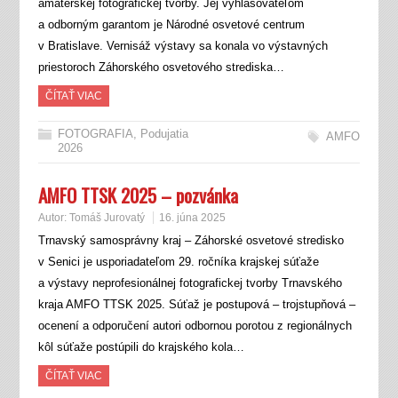
amatérskej fotografickej tvorby. Jej vyhlasovateľom
a odborným garantom je Národné osvetové centrum
v Bratislave. Vernisáž výstavy sa konala vo výstavných
priestoroch Záhorského osvetového strediska…
ČÍTAŤ VIAC
FOTOGRAFIA
,
Podujatia
AMFO
2026
AMFO TTSK 2025 – pozvánka
Autor:
Tomáš Jurovatý
16. júna 2025
Trnavský samosprávny kraj – Záhorské osvetové stredisko
v Senici je usporiadateľom 29. ročníka krajskej súťaže
a výstavy neprofesionálnej fotografickej tvorby Trnavského
kraja AMFO TTSK 2025. Súťaž je postupová – trojstupňová –
ocenení a odporučení autori odbornou porotou z regionálnych
kôl súťaže postúpili do krajského kola…
ČÍTAŤ VIAC