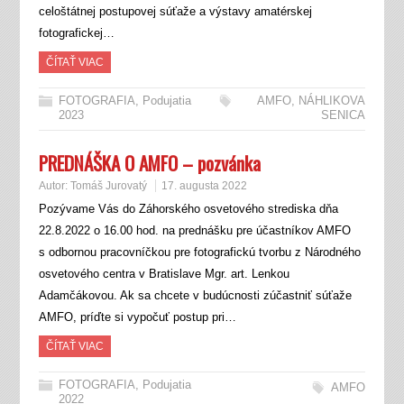
celoštátnej postupovej súťaže a výstavy amatérskej
fotografickej…
ČÍTAŤ VIAC
FOTOGRAFIA
,
Podujatia
AMFO
,
NÁHLIKOVA
2023
SENICA
PREDNÁŠKA O AMFO – pozvánka
Autor:
Tomáš Jurovatý
17. augusta 2022
Pozývame Vás do Záhorského osvetového strediska dňa
22.8.2022 o 16.00 hod. na prednášku pre účastníkov AMFO
s odbornou pracovníčkou pre fotografickú tvorbu z Národného
osvetového centra v Bratislave Mgr. art. Lenkou
Adamčákovou. Ak sa chcete v budúcnosti zúčastniť súťaže
AMFO, príďte si vypočuť postup pri…
ČÍTAŤ VIAC
FOTOGRAFIA
,
Podujatia
AMFO
2022