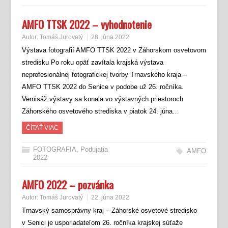
AMFO TTSK 2022 – vyhodnotenie
Autor:
Tomáš Jurovatý
28. júna 2022
Výstava fotografií AMFO TTSK 2022 v Záhorskom osvetovom
stredisku Po roku opäť zavítala krajská výstava
neprofesionálnej fotografickej tvorby Trnavského kraja –
AMFO TTSK 2022 do Senice v podobe už 26. ročníka.
Vernisáž výstavy sa konala vo výstavných priestoroch
Záhorského osvetového strediska v piatok 24. júna…
ČÍTAŤ VIAC
FOTOGRAFIA
,
Podujatia
AMFO
2022
AMFO 2022 – pozvánka
Autor:
Tomáš Jurovatý
22. júna 2022
Trnavský samosprávny kraj – Záhorské osvetové stredisko
v Senici je usporiadateľom 26. ročníka krajskej súťaže