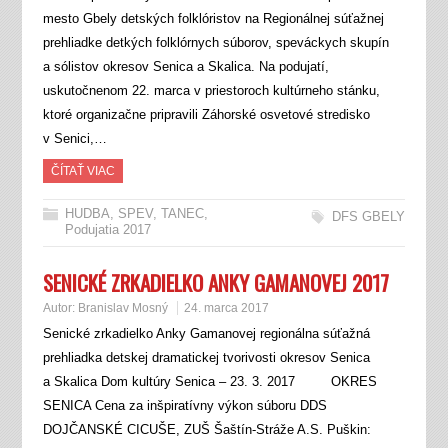
mesto Gbely detských folklóristov na Regionálnej súťažnej
prehliadke detkých folklórnych súborov, speváckych skupín
a sólistov okresov Senica a Skalica. Na podujatí,
uskutočnenom 22. marca v priestoroch kultúrneho stánku,
ktoré organizačne pripravili Záhorské osvetové stredisko
v Senici,…
ČÍTAŤ VIAC
HUDBA, SPEV, TANEC
,
DFS GBELY
Podujatia 2017
SENICKÉ ZRKADIELKO ANKY GAMANOVEJ 2017
Autor:
Branislav Mosný
24. marca 2017
Senické zrkadielko Anky Gamanovej regionálna súťažná
prehliadka detskej dramatickej tvorivosti okresov Senica
a Skalica Dom kultúry Senica – 23. 3. 2017 OKRES
SENICA Cena za inšpiratívny výkon súboru DDS
DOJČANSKÉ CICUŠE, ZUŠ Šaštín-Stráže A.S. Puškin: