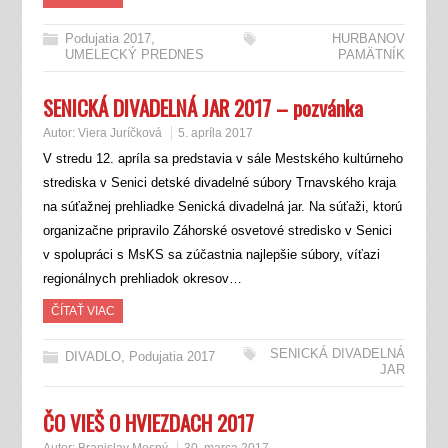
Podujatia 2017
,
HURBANOV
UMELECKÝ PREDNES
PAMÄTNÍK
SENICKÁ DIVADELNÁ JAR 2017 – pozvánka
Autor:
Viera Juríčková
5. apríla 2017
V stredu 12. apríla sa predstavia v sále Mestského kultúrneho
strediska v Senici detské divadelné súbory Trnavského kraja
na súťažnej prehliadke Senická divadelná jar. Na súťaži, ktorú
organizačne pripravilo Záhorské osvetové stredisko v Senici
v spolupráci s MsKS sa zúčastnia najlepšie súbory, víťazi
regionálnych prehliadok okresov…
ČÍTAŤ VIAC
SENICKÁ DIVADELNÁ
DIVADLO
,
Podujatia 2017
JAR
ČO VIEŠ O HVIEZDACH 2017