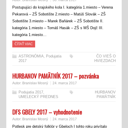
Autor:
Branislav Mosný
30. marca 2017
Postupujúci do krajského kola I. kategória 1.miesto – Verena
Pekarová – ZŠ Sobotište 2.miesto – Matúš Slovák – ZŠ
Sobotište 3.miesto – Marek Baňárek – ZŠ Sobotište II.
kategória 1.miesto – Tomáš Hasák – ZŠ s MŠ Dojč III.
kategória 1.miesto…
ČÍTAŤ VIAC
ASTRONÓMIA
,
Podujatia
ČO VIEŠ O
2017
HVIEZDACH
HURBANOV PAMÄTNÍK 2017 – pozvánka
Autor:
Branislav Mosný
24. marca 2017
Podujatia 2017
,
HURBANOV
UMELECKÝ PREDNES
PAMÄTNÍK
DFS GBELY 2017 – vyhodnotenie
Autor:
Branislav Mosný
24. marca 2017
Potlesk pre detský folklór v Gbeloch I tohto roku privítalo