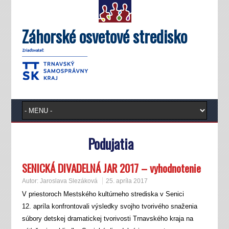
Záhorské osvetové stredisko
Podujatia
SENICKÁ DIVADELNÁ JAR 2017 – vyhodnotenie
Autor:
Jaroslava Slezáková
25. apríla 2017
V priestoroch Mestského kultúrneho strediska v Senici
12. apríla konfrontovali výsledky svojho tvorivého snaženia
súbory detskej dramatickej tvorivosti Trnavského kraja na