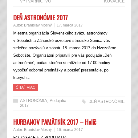
VÝTVARNÍCTVO
KOVAČICE
DEŇ ASTRONÓMIE 2017
Autor:
Branislav Mosný
17. marca 2017
Miestna organizácia Slovenského zväzu astronómov
v Sobotišti a Záhorské osvetové stredisko Senica vás
srdečne pozývajú v sobotu 18. marca 2017 do Hvezdárne
Sobotište. Organizátori pripravili pre vás podujatie „Deň
astronómie“, počas ktorého si môžete od 17:00 hodiny
vypočuť odborné prednášky a pozrieť prezentácie, po
ktorých…
ČÍTAŤ VIAC
ASTRONÓMIA
,
Podujatia
DEŇ ASTRONÓMIE
2017
HURBANOV PAMÄTNÍK 2017 – Holíč
Autor:
Branislav Mosný
16. marca 2017
FOTOGRAFIE Z PODUJATIA