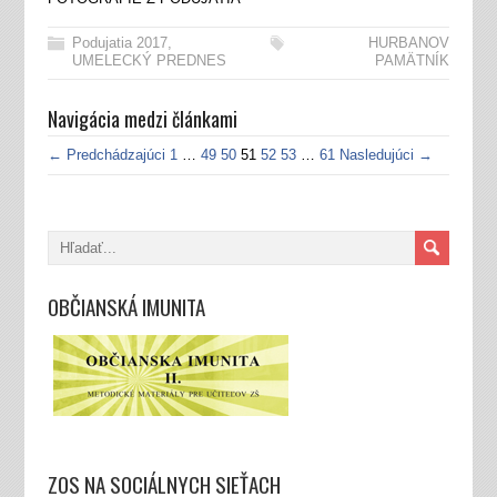
Podujatia 2017
,
HURBANOV
UMELECKÝ PREDNES
PAMÄTNÍK
Navigácia medzi článkami
← Predchádzajúci
1
…
49
50
51
52
53
…
61
Nasledujúci →
OBČIANSKÁ IMUNITA
ZOS NA SOCIÁLNYCH SIEŤACH