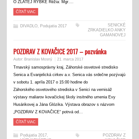
O ZLATEJ RYBKE Réžia: Mgr….
ČÍTAŤ VIAC
SENICKÉ
DIVADLO
,
Podujatia 2017
ZRKADIELKO ANKY
GAMANOVEJ
POZDRAV Z KOVAČICE 2017 – pozvánka
Autor:
Branislav Mosný
21. marca 2017
Trnavský samosprávny kraj, Záhorské osvetové stredisko
Senica a Evanjelická cirkev a.v. Senica vás srdečne pozývajú
v sobotu 1. apríla 2017 o 15:00 hodine do
Záhorského osvetového strediska v Senici na vernisáž
výstavy maliarov kovačickej školy insitného umenia Evy
Husárikovej a Jána Glózika. Výstava obrazov s názvom
„POZDRAV Z KOVAČICE“ potrvá od…
ČÍTAŤ VIAC
Podujatia 2017
,
POZDRAV Z