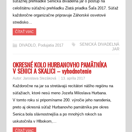
súťažnej prehliadke Senická divadelná jar o postup na
celoštátnu súťažnú prehliadku Zlatá priadka Šaľa 2017. Súťaž
každoročne organizačne pripravuje Záhorské osvetové
stredisko…
ČÍTAŤ VIAC
SENICKÁ DIVADELNÁ
DIVADLO
,
Podujatia 2017
JAR
OKRESNÉ KOLO HURBANOVHO PAMÄTNÍKA
V SENICI A SKALICI – vyhodnotenie
Autor:
Jaroslava Slezáková
13. apríla 2017
Každoročne na jar sa stretávajú recitátori nášho regiónu na
súťažiach, ktoré nesú meno Jozefa Miloslava Hurbana.
V tomto roku si pripomíname 200. výročie jeho narodenia,
preto aj okresná súťaž Hurbanovho pamätníka pre okres
Senica bola slávnostnejšia a po mnohých rokoch sa
uskutočnila v Hlbokom,…
ČÍTAŤ VIAC