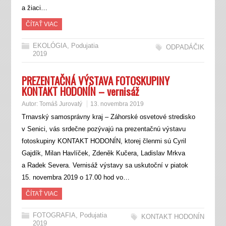
a žiaci…
ČÍTAŤ VIAC
EKOLÓGIA
,
Podujatia
ODPADÁČIK
2019
PREZENTAČNÁ VÝSTAVA FOTOSKUPINY
KONTAKT HODONÍN – vernisáž
Autor:
Tomáš Jurovatý
13. novembra 2019
Trnavský samosprávny kraj – Záhorské osvetové stredisko
v Senici, vás srdečne pozývajú na prezentačnú výstavu
fotoskupiny KONTAKT HODONÍN, ktorej členmi sú Cyril
Gajdík, Milan Havlíček, Zdeněk Kučera, Ladislav Mrkva
a Radek Severa. Vernisáž výstavy sa uskutoční v piatok
15. novembra 2019 o 17.00 hod vo…
ČÍTAŤ VIAC
FOTOGRAFIA
,
Podujatia
KONTAKT HODONÍN
2019