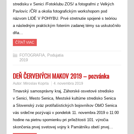
stredisku v Senici /Fotoklubu ZOS/ a fotografmi z Velkých
Pavlovíc /ČR/ a okolia fotografickým workshopom pod
názvom LIDÉ V POHYBU. Prvé stretnutie spojené s teóriou
a následným praktickým fotením zadanej témy sa uskutočnilo
dňa…
ČÍTAŤ VIAC
FOTOGRAFIA
,
Podujatia
2019
DEŇ ČERVENÝCH MAKOV 2019 – pozvánka
Autor:
Miroslav Koprla
4. novembra 2019
Trnavský samosprávny kraj, Záhorské osvetové stredisko
v Senici, Mesto Senica, Mestské kultúrne stredisko Senica
a Slovenský zväz protifašistických bojovníkov OblO Senica
vás srdečne pozývajú v pondelok 11. novembra 2019 o 11:00
hodine na pietnu spomienku pri príležitosti 101. výročia
skončenia prvej svetovej vojny k Pamätníku obetí prvej…