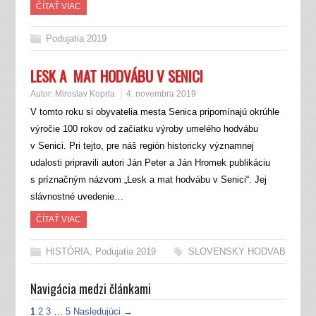
ČÍTAŤ VIAC
Podujatia 2019
LESK A MAT HODVÁBU V SENICI
Autor:
Miroslav Koprla
4. novembra 2019
V tomto roku si obyvatelia mesta Senica pripomínajú okrúhle
výročie 100 rokov od začiatku výroby umelého hodvábu
v Senici. Pri tejto, pre náš región historicky významnej
udalosti pripravili autori Ján Peter a Ján Hromek publikáciu
s príznačným názvom „Lesk a mat hodvábu v Senici“. Jej
slávnostné uvedenie…
ČÍTAŤ VIAC
HISTÓRIA
,
Podujatia 2019
SLOVENSKY HODVAB
Navigácia medzi článkami
1
2
3
…
5
Nasledujúci →