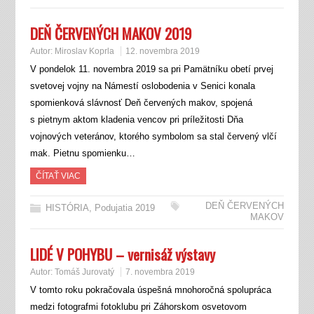
DEŇ ČERVENÝCH MAKOV 2019
Autor:
Miroslav Koprla
12. novembra 2019
V pondelok 11. novembra 2019 sa pri Pamätníku obetí prvej
svetovej vojny na Námestí oslobodenia v Senici konala
spomienková slávnosť Deň červených makov, spojená
s pietnym aktom kladenia vencov pri príležitosti Dňa
vojnových veteránov, ktorého symbolom sa stal červený vlčí
mak. Pietnu spomienku…
ČÍTAŤ VIAC
DEŇ ČERVENÝCH
HISTÓRIA
,
Podujatia 2019
MAKOV
LIDÉ V POHYBU – vernisáž výstavy
Autor:
Tomáš Jurovatý
7. novembra 2019
V tomto roku pokračovala úspešná mnohoročná spolupráca
medzi fotografmi fotoklubu pri Záhorskom osvetovom