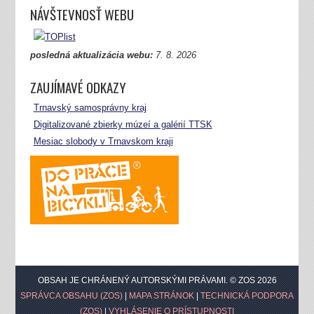
NÁVŠTEVNOSŤ WEBU
posledná aktualizácia webu:
7.
8. 2026
ZAUJÍMAVÉ ODKAZY
Trnavský samosprávny kraj
Digitalizované zbierky múzeí a galérií TTSK
Mesiac slobody v Trnavskom kraji
OBSAH JE CHRÁNENÝ AUTORSKÝMI PRÁVAMI. © ZOS 2026
SPRÁVCA OBSAHU (ZOS)
|
MAPA STRÁNOK
|
TECHNICKÁ PODPORA
(ZOS)
|
VYHLÁSENIE O PRÍSTUPNOSTI