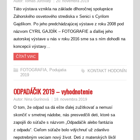
Autor:
Tomáš Jurovatý
20. novembra 2019
Táto výstava vznikla na základe dlhoročnej spolupráce
Záhorského osvetového strediska v Senici s Cyrilom
Gajdíkom. Po jeho predchádzajúcej výstave z roku 2008 pod
názvom CYRIL GAJDÍK – FOTOGRAFIE a ďalšej jeho
autorskej výstave u nás v roku 2016 sme sa s ním dohodli na
koncepcii výstavy…
ČÍTAŤ VIAC
FOTOGRAFIA
,
Podujatia
KONTAKT HODONÍN
2019
ODPADÁČIK 2019 – vyhodnotenie
Autor:
Nina Gurínová
18. novembra 2019
O tom, že odpad sa dá ešte ďalej zužitkovať a nemusí
skončiť v smetnej nádobe, nás presvedčili deti, ktoré sa
zapojili do súťaže s názvom „Odpadáčik alebo fantázia
z odpadu“. Cieľom súťaže bolo vdýchnuť už zdanlivo
nepotrebným veciam nový život. Deti z materských škôl