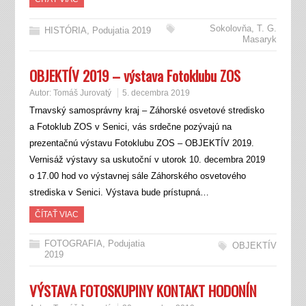
Sokolovňa
,
T. G.
HISTÓRIA
,
Podujatia 2019
Masaryk
OBJEKTÍV 2019 – výstava Fotoklubu ZOS
Autor:
Tomáš Jurovatý
5. decembra 2019
Trnavský samosprávny kraj – Záhorské osvetové stredisko
a Fotoklub ZOS v Senici, vás srdečne pozývajú na
prezentačnú výstavu Fotoklubu ZOS – OBJEKTÍV 2019.
Vernisáž výstavy sa uskutoční v utorok 10. decembra 2019
o 17.00 hod vo výstavnej sále Záhorského osvetového
strediska v Senici. Výstava bude prístupná…
ČÍTAŤ VIAC
FOTOGRAFIA
,
Podujatia
OBJEKTÍV
2019
VÝSTAVA FOTOSKUPINY KONTAKT HODONÍN