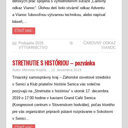
detských prác spojená s vyhodnotením súťaže „Čarovný
odkaz Vianoc“. Úlohou detí bolo stvárniť odkaz Adventu
a Vianoc ľubovoľnou výtvarnou technikou, alebo napísať
báseň,…
ČÍTAŤ VIAC
Podujatia 2019
,
ČAROVNÝ ODKAZ
VÝTVARNÍCTVO
VIANOC
STRETNUTIE S HISTÓRIOU – pozvánka
Autor:
Miroslav Koprla
12. decembra 2019
Trnavský samosprávny kraj – Záhorské osvetové stredisko
v Senici a Klub priateľov histórie Senica vás srdečne
pozývajú na „Stretnutie s históriou“ v utorok 17. decembra
2019 o 17:00 hodine v kaviarni Grand Café Senica
(Kongresové centrum v Slovenskom hodvábe), počas ktorého
pre vás organizátori pripravili pútavé rozprávanie o Sokolovni
v Senici…
ČÍTAŤ VIAC