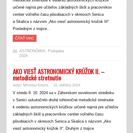
metodické stretnutie k vedeniu astronomických krúžkov
určené najmä pre učiteľov základných škôl a pracovníkov
centier voľného času pôsobiacich v okresoch Senica
a Skalica s názvom „Ako viesť astronomický krúžok III“.
Posledným z trojice…
ČÍTAŤ VIAC
ASTRONÓMIA
,
Podujatia
2024
AKO VIESŤ ASTRONOMICKÝ KRÚŽOK II. –
metodické stretnutie
Autor:
Miroslav Koprla
10. októbra 2024
V stredu 9. 10. 2024 sa v Záhorskom osvetovom stredisku
v Senici uskutočnilo druhé tohtoročné metodické stretnutie
k vedeniu astronomických krúžkov určené najmä pre učiteľov
základných škôl a pracovníkov centier voľného času
pôsobiacich v okresoch Senica a Skalica s názvom „Ako
viesť astronomický krúžok II“. Druhým z trojice