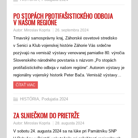
PO STOPÁCH PROTIFAŠISTICKÉHO ODBOJA
V NAŠOM REGIÓNE
Autor:
Miroslav Koprla
26. septembra 2024
Trnavský samosprávny kraj, Záhorské osvetové stredisko
v Senici a Klub vojenskej histórie Záhorie Vás srdečne
pozývajú na vernisáž výstavy venovanej pamiatke 80. výročia
Slovenského národného povstania s názvom „Po stopách
protifašistického odboja v našom regióne“. Autorom výstavy je
regionálny vojenský historik Peter Bača. Vernisáž výstavy…
ČÍTAŤ VIAC
HISTÓRIA
,
Podujatia 2024
ZA SLNIEČKOM DO PRIETRŽE
Autor:
Miroslav Koprla
28. augusta 2024
V sobotu 24. augusta 2024 sa na lúke pri Pamätníku SNP