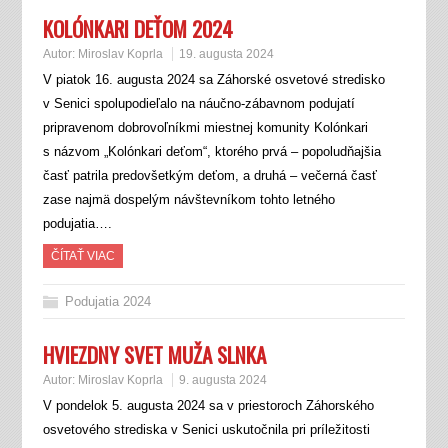
KOLÓNKARI DEŤOM 2024
Autor:
Miroslav Koprla
19. augusta 2024
V piatok 16. augusta 2024 sa Záhorské osvetové stredisko
v Senici spolupodieľalo na náučno-zábavnom podujatí
pripravenom dobrovoľníkmi miestnej komunity Kolónkari
s názvom „Kolónkari deťom“, ktorého prvá – popoludňajšia
časť patrila predovšetkým deťom, a druhá – večerná časť
zase najmä dospelým návštevníkom tohto letného
podujatia….
ČÍTAŤ VIAC
Podujatia 2024
HVIEZDNY SVET MUŽA SLNKA
Autor:
Miroslav Koprla
9. augusta 2024
V pondelok 5. augusta 2024 sa v priestoroch Záhorského
osvetového strediska v Senici uskutočnila pri príležitosti