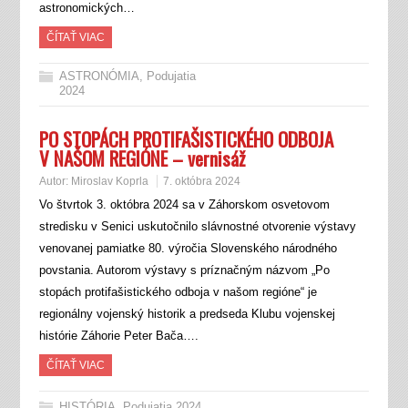
astronomických…
ČÍTAŤ VIAC
ASTRONÓMIA
,
Podujatia
2024
PO STOPÁCH PROTIFAŠISTICKÉHO ODBOJA
V NAŠOM REGIÓNE – vernisáž
Autor:
Miroslav Koprla
7. októbra 2024
Vo štvrtok 3. októbra 2024 sa v Záhorskom osvetovom
stredisku v Senici uskutočnilo slávnostné otvorenie výstavy
venovanej pamiatke 80. výročia Slovenského národného
povstania. Autorom výstavy s príznačným názvom „Po
stopách protifašistického odboja v našom regióne“ je
regionálny vojenský historik a predseda Klubu vojenskej
histórie Záhorie Peter Bača….
ČÍTAŤ VIAC
HISTÓRIA
,
Podujatia 2024