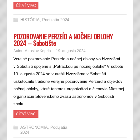
ČÍTAŤ VIAC
HISTÓRIA
,
Podujatia 2024
POZOROVANIE PERZEÍD A NOČNEJ OBLOHY
2024 – Sobotište
Autor:
Miroslav Koprla
19. augusta 2024
Verejné pozorovanie Perzeíd a nočnej oblohy vo Hvezdárni
v Sobotišti spojené s „Pátračkou po nočnej oblohe“ V sobotu
10. augusta 2024 sa v areáli Hvezdárne v Sobotišti
uskutočnilo tradičné verejné pozorovanie Perzeíd a objektov
nočnej oblohy, ktoré tentoraz organizátori a členovia Miestnej
organizácie Slovenského zväzu astronómov v Sobotišti
spolu…
ČÍTAŤ VIAC
ASTRONÓMIA
,
Podujatia
2024