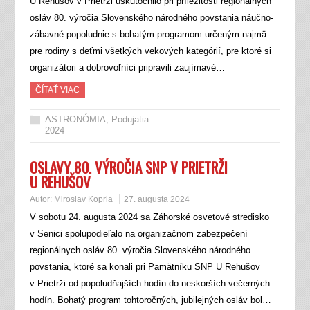
U Rehušov v Prietrži uskutočnilo pri príležitosti regionálnych
osláv 80. výročia Slovenského národného povstania náučno-
zábavné popoludnie s bohatým programom určeným najmä
pre rodiny s deťmi všetkých vekových kategórií, pre ktoré si
organizátori a dobrovoľníci pripravili zaujímavé…
ČÍTAŤ VIAC
ASTRONÓMIA
,
Podujatia
2024
OSLAVY 80. VÝROČIA SNP V PRIETRŽI
U REHUŠOV
Autor:
Miroslav Koprla
27. augusta 2024
V sobotu 24. augusta 2024 sa Záhorské osvetové stredisko
v Senici spolupodieľalo na organizačnom zabezpečení
regionálnych osláv 80. výročia Slovenského národného
povstania, ktoré sa konali pri Pamätníku SNP U Rehušov
v Prietrži od popoludňajších hodín do neskorších večerných
hodín. Bohatý program tohtoročných, jubilejných osláv bol…