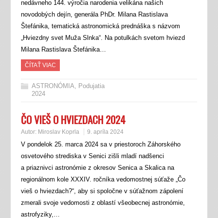
nedávneho 144. výročia narodenia velikána našich
novodobých dejín, generála PhDr. Milana Rastislava
Štefánika, tematická astronomická prednáška s názvom
„Hviezdny svet Muža Slnka“. Na potulkách svetom hviezd
Milana Rastislava Štefánika…
ČÍTAŤ VIAC
ASTRONÓMIA
,
Podujatia
2024
ČO VIEŠ O HVIEZDACH 2024
Autor:
Miroslav Koprla
9. apríla 2024
V pondelok 25. marca 2024 sa v priestoroch Záhorského
osvetového strediska v Senici zišli mladí nadšenci
a priaznivci astronómie z okresov Senica a Skalica na
regionálnom kole XXXIV. ročníka vedomostnej súťaže „Čo
vieš o hviezdach?“, aby si spoločne v súťažnom zápolení
zmerali svoje vedomosti z oblastí všeobecnej astronómie,
astrofyziky,…