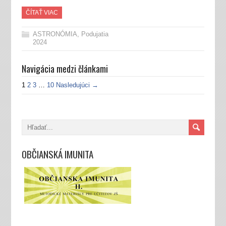
ČÍTAŤ VIAC
ASTRONÓMIA
,
Podujatia
2024
Navigácia medzi článkami
1
2
3
…
10
Nasledujúci →
OBČIANSKÁ IMUNITA