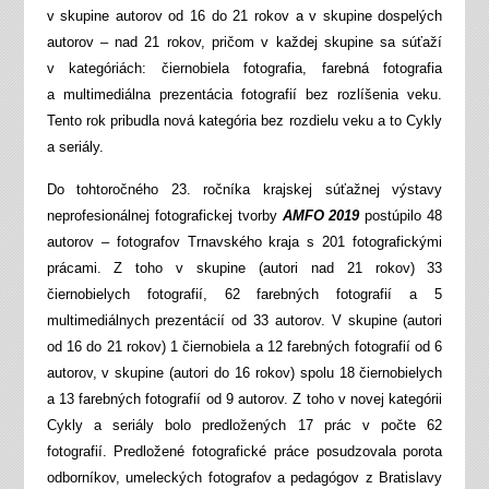
v skupine autorov od 16 do 21 rokov a v skupine dospelých
autorov – nad 21 rokov, pričom v každej skupine sa súťaží
v kategóriách: čiernobiela fotografia, farebná fotografia
a multimediálna prezentácia fotografií bez rozlíšenia veku.
Tento rok pribudla nová kategória bez rozdielu veku a to Cykly
a seriály.
Do tohtoročného 23. ročníka krajskej súťažnej výstavy
neprofesionálnej fotografickej tvorby
AMFO 2019
postúpilo 48
autorov – fotografov Trnavského kraja s 201 fotografickými
prácami. Z toho v skupine (autori nad 21 rokov) 33
čiernobielych fotografií, 62 farebných fotografií a 5
multimediálnych prezentácií od 33 autorov. V skupine (autori
od 16 do 21 rokov) 1 čiernobiela a 12 farebných fotografií od 6
autorov, v skupine (autori do 16 rokov) spolu 18 čiernobielych
a 13 farebných fotografií od 9 autorov. Z toho v novej kategórii
Cykly a seriály bolo predložených 17 prác v počte 62
fotografií. Predložené fotografické práce posudzovala porota
odborníkov, umeleckých fotografov a pedagógov z Bratislavy