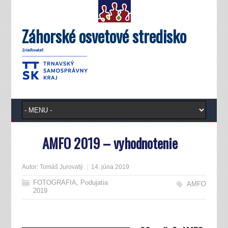
Záhorské osvetové stredisko
AMFO 2019 – vyhodnotenie
Autor:
Tomáš Jurovatý
14. júna 2019
FOTOGRAFIA
,
Podujatia
AMFO
2019