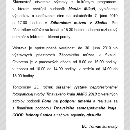
Slávnostné otvorenie výstavy s kultúrnym programom,
v ktorom vystúpil hudobník
Marián Mikuš
, vyhlásenie
výsledkov a udeľovanie cien sa uskutočnilo 7. júna 2019
o 17.00 hodine v
Záhorskom múzeu v Skalici
. Pre
účastníkov súťaže sa konal o 15.30 hodine odborno-rozborový
seminár s lektormi – členmi poroty.
Výstava je sprístupnená verejnosti do 30. júna 2019 vo
výstavných priestoroch Záhorského múzea v Skalici.
Otvorená je v pracovných dňoch od 8.00 do 16.00 hodiny,
v sobotu od 10.00 do 14.00 hodiny, v nedeľu od 14.00 do
18.00 hodiny.
Tohtoročný
23. ročník súťažnej výstavy neprofesionálnej
fotografickej tvorby Trnavského kraja
AMFO 2019
z verejných
zdrojov podporil
Fond na podporu umenia
a realizuje sa
s finančnou podporou
Trnavského samosprávneho kraja
,
COOP Jednoty Senica
a tlačovej agentúry
ghsudio
..
Bc. Tomáš Jurovatý