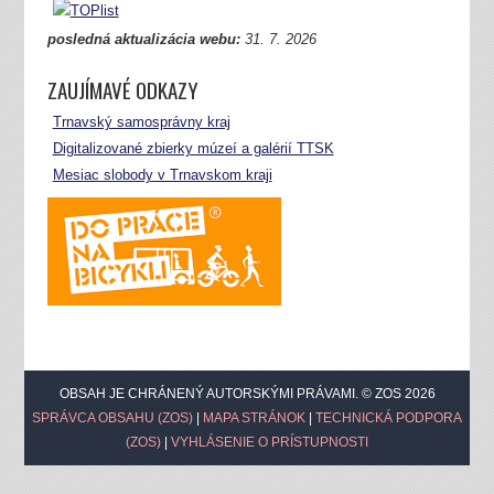
posledná aktualizácia webu:
31.
7. 2026
ZAUJÍMAVÉ ODKAZY
Trnavský samosprávny kraj
Digitalizované zbierky múzeí a galérií TTSK
Mesiac slobody v Trnavskom kraji
OBSAH JE CHRÁNENÝ AUTORSKÝMI PRÁVAMI. © ZOS 2026
SPRÁVCA OBSAHU (ZOS)
|
MAPA STRÁNOK
|
TECHNICKÁ PODPORA
(ZOS)
|
VYHLÁSENIE O PRÍSTUPNOSTI