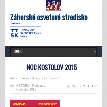
Záhorské osvetové stredisko
NOC KOSTOLOV 2015
Autor:
Branislav Mosný
29. mája 2015
HISTÓRIA
,
Podujatia
,
NOC KOSTOLOV
Podujatia 2015