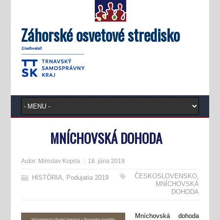
Záhorské osvetové stredisko
MNÍCHOVSKÁ DOHODA
Autor:
Miroslav Koprla
18. júna 2019
ČESKOSLOVENSKO
,
HISTÓRIA
,
Podujatia 2019
MNÍCHOVSKÁ
DOHODA
Mníchovská dohoda