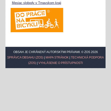
Mesiac slobody v Trnavskom kraji
OBSAH JE CHRÁNENÝ AUTORSKÝMI PRÁVAMI. © ZOS 2026
SPRÁVCA OBSAHU (ZOS)
|
MAPA STRÁNOK
|
TECHNICKÁ PODPORA
(ZOS)
|
VYHLÁSENIE O PRÍSTUPNOSTI