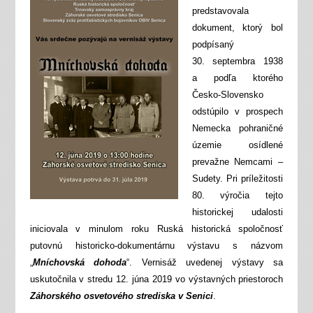
predstavovala
dokument, ktorý bol
podpísaný
30. septembra 1938
a podľa ktorého
Česko-Slovensko
odstúpilo v prospech
Nemecka pohraničné
územie osídlené
prevažne Nemcami –
Sudety. Pri príležitosti
80. výročia tejto
historickej udalosti
iniciovala v minulom roku Ruská historická spoločnosť
putovnú historicko-dokumentárnu výstavu s názvom
„
Mníchovská dohoda
“. Vernisáž uvedenej výstavy sa
uskutočnila v stredu 12. júna 2019 vo výstavných priestoroch
Záhorského osvetového strediska v Senici
.