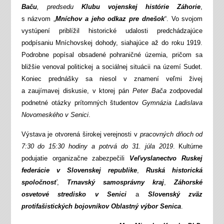
Baču
, predsedu
Klubu vojenskej histórie Záhorie
,
s názvom „
Mníchov a jeho odkaz pre dnešok
“. Vo svojom
vystúpení priblížil historické udalosti predchádzajúce
podpísaniu Mníchovskej dohody, siahajúce až do roku 1919.
Podrobne popísal obsadené pohraničné územia, pričom sa
bližšie venoval politickej a sociálnej situácii na území Sudet.
Koniec prednášky sa niesol v znamení veľmi živej
a zaujímavej diskusie, v ktorej pán
Peter Bača
zodpovedal
podnetné otázky prítomných študentov
Gymnázia Ladislava
Novomeského v Senici
.
Výstava je otvorená širokej verejnosti v
pracovných dňoch od
7:30 do 15:30 hodiny a potrvá do 31. júla 2019
. Kultúrne
podujatie organizačne zabezpečili
Veľvyslanectvo Ruskej
federácie v Slovenskej republike
,
Ruská historická
spoločnosť
,
Trnavský samosprávny kraj
,
Záhorské
osvetové stredisko v Senici
a
Slovenský zväz
protifašistických bojovníkov Oblastný výbor Senica
.