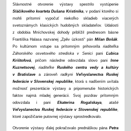
Slávnostné otvorenie výstavy spestrilo vystúpenie
Sláčikového kvarteta Dušana Kristiníka
, v podaní ktorého si
mohli prítomní vypočuť niekoľko skladieb viacerých
svetoznámych klasických hudobných skladateľov. Udalosti
z obdobia Mníchovskej dohody priblížil prednesom básne
Františka Halasa nazvanej „Zpěv úzkosti“ pán
Milan Bošák
.
Po kultúrnom vstupe sa prítomným prihovorila
riaditeľka
Záhorského osvetového strediska v Senici
pani
Ľubica
Krištofová
, pričom následne odovzdala slovo pani
Inne
Kuznetsovej
,
riaditeľke
Ruského centra vedy a kultúry
v Bratislave
a zároveň
radkyni
Veľvyslanectva Ruskej
federácie v Slovenskej republike
, ktorá s nadšením uvítala
možnosť prezentácie výstavy a pripomenutie historických
faktov najmä mladej generácii. Svoj pozdrav prítomným
odovzdala i pani
Ekaterina Rogalskaya
, atašé
Veľvyslanectva Ruskej federácie v Slovenskej republike
,
ktoré zapožičanie putovnej výstavy sprostredkovalo.
Otvorenie výstavy ďalej pokračovalo prednáškou pána
Petra