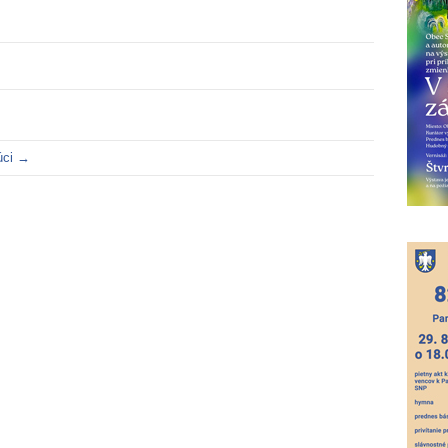
úci →