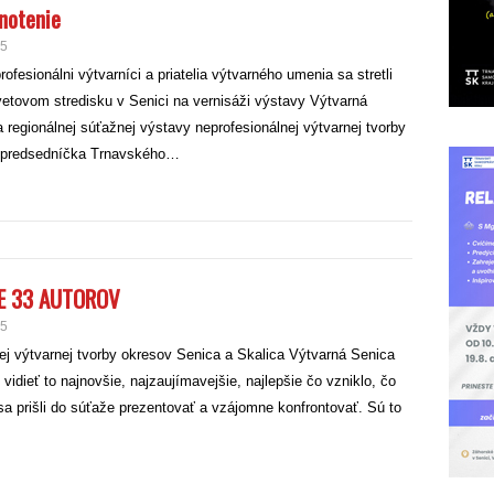
notenie
25
fesionálni výtvarníci a priatelia výtvarného umenia sa stretli
vetovom stredisku v Senici na vernisáži výstavy Výtvarná
 regionálnej súťažnej výstavy neprofesionálnej výtvarnej tvorby
odpredsedníčka Trnavského…
JE 33 AUTOROV
25
ej výtvarnej tvorby okresov Senica a Skalica Výtvarná Senica
ieť to najnovšie, najzaujímavejšie, najlepšie čo vzniklo, čo
 sa prišli do súťaže prezentovať a vzájomne konfrontovať. Sú to