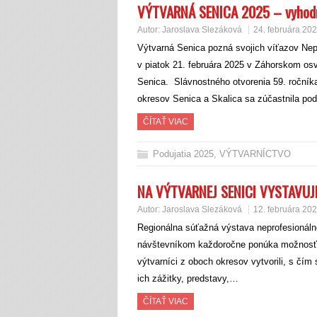
VÝTVARNÁ SENICA 2025 – vyhod
Autor:
Jaroslava Slezáková
24. februára 20
Výtvarná Senica pozná svojich víťazov Nepro
v piatok 21. februára 2025 v Záhorskom os
Senica. Slávnostného otvorenia 59. ročníka
okresov Senica a Skalica sa zúčastnila p
ČÍTAŤ VIAC
Podujatia 2025
,
VÝTVARNÍCTVO
NA VÝTVARNEJ SENICI VYSTAVU
Autor:
Jaroslava Slezáková
12. februára 20
Regionálna súťažná výstava neprofesionáln
návštevníkom každoročne ponúka možnosť vid
výtvarníci z oboch okresov vytvorili, s čím
ich zážitky, predstavy,…
ČÍTAŤ VIAC