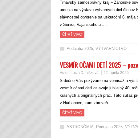
Trnavský samosprávny kraj – Záhorské osve
umenia na výstavu výtvarných diel členov
slávnostné otvorenie sa uskutoční 6. mája 
v Senici, Vajanského ul….
ČÍTAŤ VIAC
Podujatia 2025
,
VÝTVARNÍCTVO
VESMÍR OČAMI DETÍ 2025 – poz
Autor:
Lucia Danišková
22. apríla 2025
Srdečne Vás pozývame na vernisáž a výsta
vesmír očami detí oslavuje jubilejný 40. r
krásnych a originálnych prác. Táto súťaž p
v Hurbanove, kam zároveň…
ČÍTAŤ VIAC
ASTRONÓMIA
,
Podujatia 2025
,
VÝTV