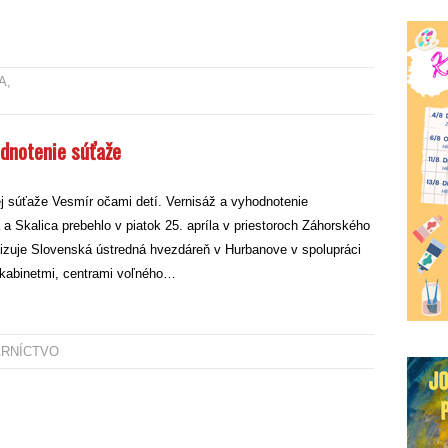
A
,
dnotenie súťaže
j súťaže Vesmír očami detí. Vernisáž a vyhodnotenie
a Skalica prebehlo v piatok 25. apríla v priestoroch Záhorského
nizuje Slovenská ústredná hvezdáreň v Hurbanove v spolupráci
kabinetmi, centrami voľného…
ARNÍCTVO