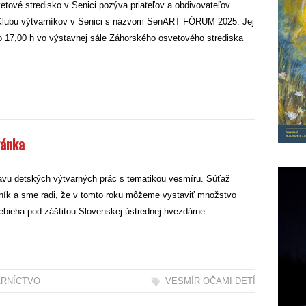
tové stredisko v Senici pozýva priateľov a obdivovateľov
 Klubu výtvarníkov v Senici s názvom SenART FÓRUM 2025. Jej
o 17,00 h vo výstavnej sále Záhorského osvetového strediska
vánka
vu detských výtvarných prác s tematikou vesmíru. Súťaž
očník a sme radi, že v tomto roku môžeme vystaviť množstvo
rebieha pod záštitou Slovenskej ústrednej hvezdárne
ARNÍCTVO
VESMÍR OČAMI DETÍ