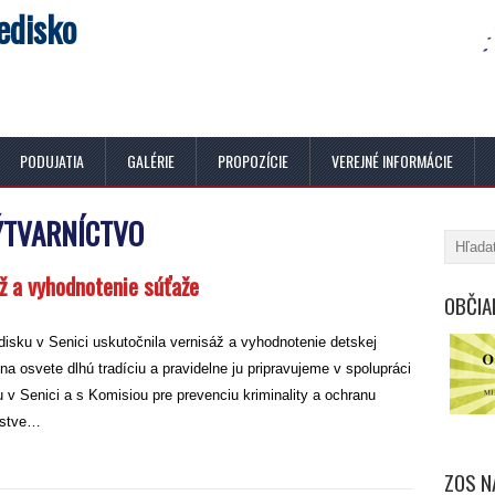
edisko
PODUJATIA
GALÉRIE
PROPOZÍCIE
VEREJNÉ INFORMÁCIE
ÝTVARNÍCTVO
 a vyhodnotenie súťaže
OBČIA
isku v Senici uskutočnila vernisáž a vyhodnotenie detskej
a osvete dlhú tradíciu a pravidelne ju pripravujeme v spolupráci
 v Senici a s Komisiou pre prevenciu kriminality a ochranu
ľstve…
ZOS N