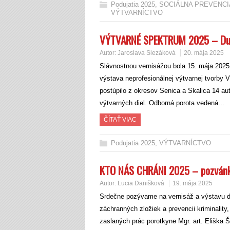
Podujatia 2025
,
SOCIÁLNA PREVENCI
VÝTVARNÍCTVO
VÝTVARNÉ SPEKTRUM 2025 – Dun
Autor:
Jaroslava Slezáková
20. mája 2025
Slávnostnou vernisážou bola 15. mája 2025
výstava neprofesionálnej výtvarnej tvorby 
postúpilo z okresov Senica a Skalica 14 au
výtvarných diel. Odborná porota vedená…
ČÍTAŤ VIAC
Podujatia 2025
,
VÝTVARNÍCTVO
KTO NÁS CHRÁNI 2025 – pozván
Autor:
Lucia Danišková
19. mája 2025
Srdečne pozývame na vernisáž a výstavu de
záchranných zložiek a prevencii kriminalit
zaslaných prác porotkyne Mgr. art. Eliška