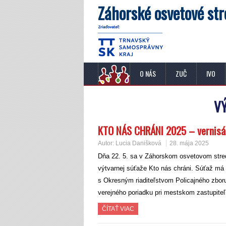
Záhorské osvetové str
O NÁS
ZUČ
IVO
V
KTO NÁS CHRÁNI 2025 – vernisáž
Autor:
Lucia Danišková
28. mája 2025
Dňa 22. 5. sa v Záhorskom osvetovom stred
výtvarnej súťaže Kto nás chráni. Súťaž má n
s Okresným riaditeľstvom Policajného zboru
verejného poriadku pri mestskom zastupite
ČÍTAŤ VIAC