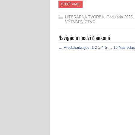
ČÍTAŤ VIAC
LITERÁRNA TVORBA
,
Podujatia 2025
,
VÝTVARNÍCTVO
Navigácia medzi článkami
← Predchádzajúci
1
2
3
4
5
…
13
Nasleduj