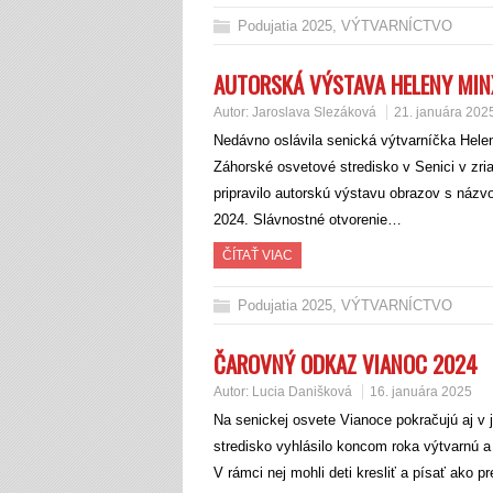
Podujatia 2025
,
VÝTVARNÍCTVO
AUTORSKÁ VÝSTAVA HELENY MIN
Autor:
Jaroslava Slezáková
21. januára 202
Nedávno oslávila senická výtvarníčka Helena 
Záhorské osvetové stredisko v Senici v zr
pripravilo autorskú výstavu obrazov s názvom
2024. Slávnostné otvorenie…
ČÍTAŤ VIAC
Podujatia 2025
,
VÝTVARNÍCTVO
ČAROVNÝ ODKAZ VIANOC 2024
Autor:
Lucia Danišková
16. januára 2025
Na senickej osvete Vianoce pokračujú aj v
stredisko vyhlásilo koncom roka výtvarnú a
V rámci nej mohli deti kresliť a písať ako 