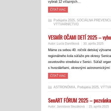
vybrali 12 víťazných…
ČÍTAŤ VIAC
Podujatia 2025
,
SOCIÁLNA PREVENCI
VÝTVARNÍCTVO
VESMÍR OČAMI DETÍ 2025 – vyho
Autor:
Lucia Danišková
30. apríla 2025
Máme za sebou 40. ročník detskej výtvarne
regionálneho kola súťaže pre okresy Senica 
osvetového strediska v Senici. Súťaž orga
s hvezdárňami, okresnými astronomickými 
ČÍTAŤ VIAC
ASTRONÓMIA
,
Podujatia 2025
,
VÝTV
SenART FÓRUM 2025 – pozvánka
Autor:
Jaroslava Slezáková
25. apríla 2025