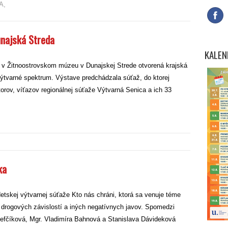
A
,
ajská Streda
KALEN
 v Žitnoostrovskom múzeu v Dunajskej Strede otvorená krajská
Výtvarné spektrum. Výstave predchádzala súťaž, do ktorej
torov, víťazov regionálnej súťaže Výtvarná Senica a ich 33
ka
tskej výtvarnej súťaže Kto nás chráni, ktorá sa venuje téme
y, drogových závislostí a iných negatívnych javov. Spomedzi
 Šefčíková, Mgr. Vladimíra Bahnová a Stanislava Dávideková