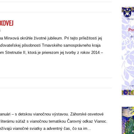
XOVEJ
5
Minxová okrúhle životné jubileum. Pri tejto príležitosti jej
iaďovateľskej pôsobnosti Trnavského samosprávneho kraja
 Stretnutie II, ktorá je prierezom jej tvorby z rokov 2014 –
 januári – s detskou vianočnou výstavou. Záhorské osvetové
 literárnu súťaž s vianočnou tematikou Čarovný odkaz Vianoc.
prežívajú vianočné sviatky a adventný čas, čo sa im…