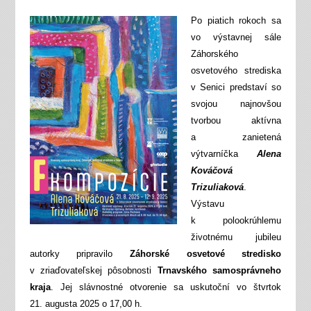
Po piatich rokoch sa
vo výstavnej sále
Záhorského
osvetového strediska
v Senici predstaví so
svojou najnovšou
tvorbou aktívna
a zanietená
výtvarníčka
Alena
Kováčová
Trizuliaková
.
Výstavu
k polookrúhlemu
životnému jubileu
autorky pripravilo
Záhorské osvetové stredisko
v zriaďovateľskej pôsobnosti
Trnavského samosprávneho
kraja
. Jej slávnostné otvorenie sa uskutoční vo štvrtok
21. augusta 2025 o 17,00 h.