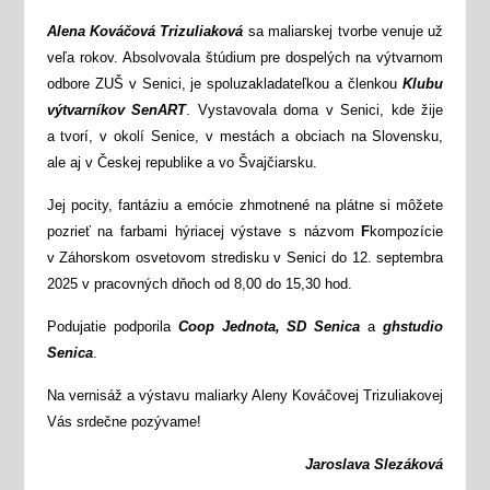
Alena Kováčová Trizuliaková
sa maliarskej tvorbe venuje už
veľa rokov. Absolvovala štúdium pre dospelých na výtvarnom
odbore ZUŠ v Senici, je spoluzakladateľkou a členkou
Klubu
výtvarníkov SenART
. Vystavovala doma v Senici, kde žije
a tvorí, v okolí Senice, v mestách a obciach na Slovensku,
ale aj v Českej republike a vo Švajčiarsku.
Jej pocity, fantáziu a emócie zhmotnené na plátne si môžete
pozrieť na farbami hýriacej výstave s názvom
F
kompozície
v Záhorskom osvetovom stredisku v Senici do 12. septembra
2025 v pracovných dňoch od 8,00 do 15,30 hod.
Podujatie podporila
Coop Jednota, SD Senica
a
ghstudio
Senica
.
Na vernisáž a výstavu maliarky Aleny Kováčovej Trizuliakovej
Vás srdečne pozývame!
Jaroslava Slezáková