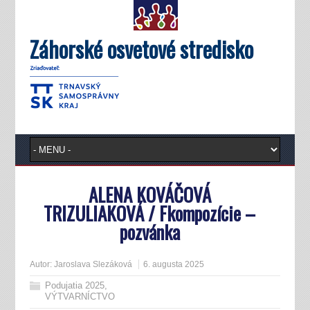
Záhorské osvetové stredisko
ALENA KOVÁČOVÁ
TRIZULIAKOVÁ / Fkompozície –
pozvánka
Autor:
Jaroslava Slezáková
6. augusta 2025
Podujatia 2025
,
VÝTVARNÍCTVO