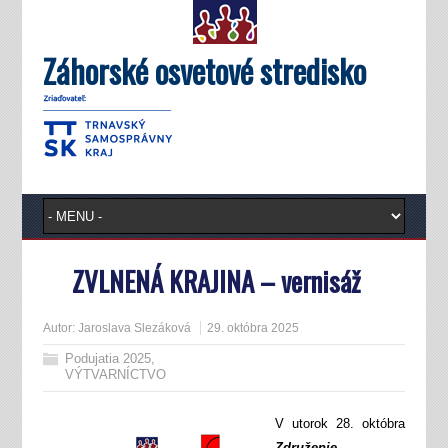
Záhorské osvetové stredisko
ZVLNENÁ KRAJINA – vernisáž
Autor:
Jaroslava Slezáková
29. októbra 2025
Podujatia 2025
,
VÝTVARNÍCTVO
V utorok 28. októbra
Združenie