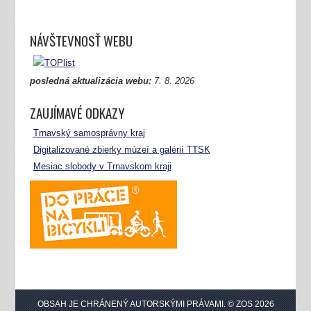
NÁVŠTEVNOSŤ WEBU
posledná aktualizácia webu:
7.
8. 2026
ZAUJÍMAVÉ ODKAZY
Trnavský samosprávny kraj
Digitalizované zbierky múzeí a galérií TTSK
Mesiac slobody v Trnavskom kraji
OBSAH JE CHRÁNENÝ AUTORSKÝMI PRÁVAMI. © ZOS 2026