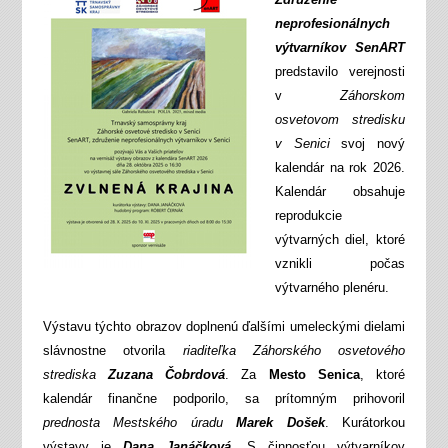
neprofesionálnych
výtvarníkov SenART
predstavilo verejnosti
v
Záhorskom
osvetovom stredisku
v Senici
svoj nový
kalendár na rok 2026.
Kalendár obsahuje
reprodukcie
výtvarných diel, ktoré
vznikli počas
výtvarného plenéru.
Výstavu týchto obrazov doplnenú ďalšími umeleckými dielami
slávnostne otvorila
riaditeľka Záhorského osvetového
strediska
Zuzana Čobrdová
. Za
Mesto Senica
, ktoré
kalendár finančne podporilo, sa prítomným prihovoril
prednosta Mestského úradu
Marek Došek
. Kurátorkou
výstavy je
Dana Janáčková
. S činnosťou výtvarníkov