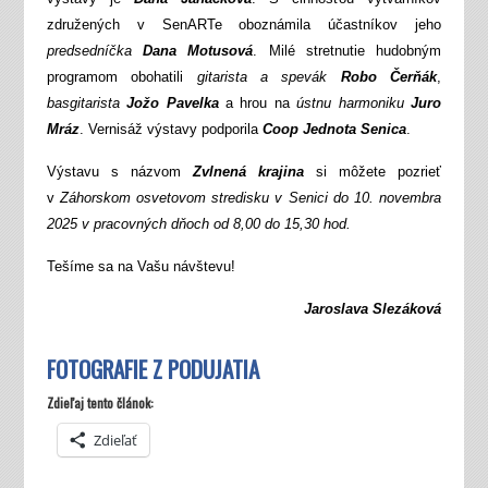
združených v SenARTe oboznámila účastníkov jeho
predsedníčka
Dana Motusová
. Milé stretnutie hudobným
programom obohatili
gitarista a spevák
Robo Čerňák
,
basgitarista
Jožo Pavelka
a hrou na
ústnu harmoniku
Juro
Mráz
. Vernisáž výstavy podporila
Coop Jednota Senica
.
Výstavu s názvom
Zvlnená krajina
si môžete pozrieť
v
Záhorskom osvetovom stredisku v Senici do 10. novembra
2025 v pracovných dňoch od 8,00 do 15,30 hod.
Tešíme sa na Vašu návštevu!
Jaroslava Slezáková
FOTOGRAFIE Z PODUJATIA
Zdieľaj tento článok:
Zdieľať