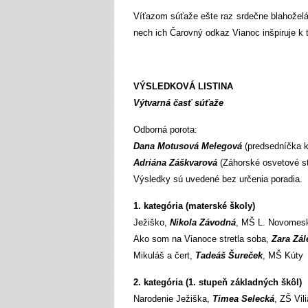
Víťazom súťaže ešte raz srdečne blahoželá
nech ich Čarovný odkaz Vianoc inšpiruje k t
VÝSLEDKOVÁ LISTINA
Výtvarná časť súťaže
Odborná porota:
Dana Motusová Melegová
(predsedníčka k
Adriána Záškvarová
(Záhorské osvetové st
Výsledky sú uvedené bez určenia poradia.
1. kategória (materské školy)
Ježiško,
Nikola Závodná
, MŠ L. Novomesk
Ako som na Vianoce stretla soba,
Zara Zá
Mikuláš a čert,
Tadeáš Šureček
, MŠ Kúty
2. kategória (1. stupeň základných škôl)
Narodenie Ježiška,
Timea Selecká
, ZŠ Vi