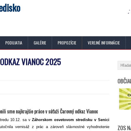
edisko
PODUJATIA
GALÉRIE
PROPOZÍCIE
VEREJNÉ INFORMÁCIE
ODKAZ VIANOC 2025
OBČIA
nili sme najkrajšie práce v súťaži Čarovný odkaz Vianoc
tredu 10.12. sa v
Záhorskom osvetovom stredisku v Senici
ZOS N
utočnila vernisáž z prác a zároveň slávnostné vyhodnotenie