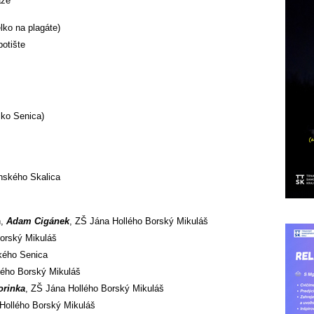
áže
lko na plagáte)
otište
sko Senica)
nského Skalica
h,
Adam Cigánek
, ZŠ Jána Hollého Borský Mikuláš
Borský Mikuláš
kého Senica
lého Borský Mikuláš
orinka
, ZŠ Jána Hollého Borský Mikuláš
Hollého Borský Mikuláš