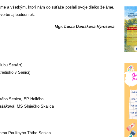
me a všetkým, ktorí nám do súťaže poslali svoje dielko želáme,
vorbe aj budúci rok.
Mgr. Lucia Danišková Hýrošová
lubu SenArt)
redisko v Senici)
ého Senica, EP Hollého
lešáková
, MŠ Slniečko Skalica
liama Paulínyho-Tótha Senica