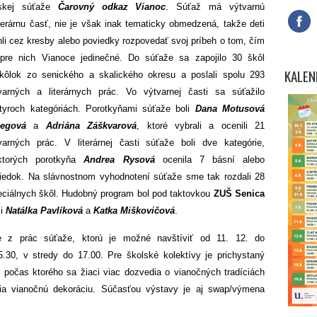
tskej súťaže
Čarovný odkaz Vianoc
. Súťaž má výtvarnú
iterárnu časť, nie je však inak tematicky obmedzená, takže deti
li cez kresby alebo poviedky rozpovedať svoj príbeh o tom, čím
pre nich Vianoce jedinečné. Do súťaže sa zapojilo 30 škôl
KALEN
kôlok zo senického a skalického okresu a poslali spolu 293
varných a literárnych prác. Vo výtvarnej časti sa súťažilo
tyroch kategóriách. Porotkyňami súťaže boli
Dana Motusová
legová
a
Adriána Záškvarová
, ktoré vybrali a ocenili 21
varných prác. V literárnej časti súťaže boli dve kategórie,
ktorých porotkyňa
Andrea Rysová
ocenila 7 básní alebo
iedok. Na slávnostnom vyhodnotení súťaže sme tak rozdali 28
eciálnych škôl. Hudobný program bol pod taktovkou
ZUŠ Senica
li
Natálka Pavlíková
a
Katka Miškovičová
.
e z prác súťaže, ktorú je možné navštíviť od 11. 12. do
30, v stredy do 17.00. Pre školské kolektívy je prichystaný
 počas ktorého sa žiaci viac dozvedia o vianočných tradíciách
obia vianočnú dekoráciu. Súčasťou výstavy je aj swap/výmena