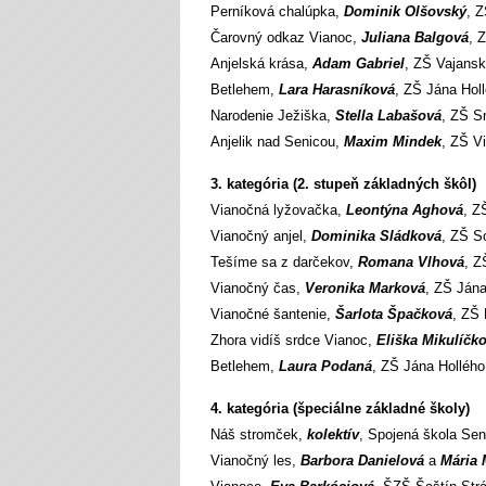
Perníková chalúpka,
Dominik Olšovský
, 
Čarovný odkaz Vianoc,
Juliana Balgová
, 
Anjelská krása,
Adam Gabriel
, ZŠ Vajansk
Betlehem,
Lara Harasníková
, ZŠ Jána Hol
Narodenie Ježiška,
Stella Labašová
, ZŠ S
Anjelik nad Senicou,
Maxim Mindek
, ZŠ V
3. kategória (2. stupeň základných škôl)
Vianočná lyžovačka,
Leontýna Aghová
, Z
Vianočný anjel,
Dominika Sládková
, ZŠ S
Tešíme sa z darčekov,
Romana Vlhová
, Z
Vianočný čas,
Veronika Marková
, ZŠ Jána
Vianočné šantenie,
Šarlota Špačková
, ZŠ 
Zhora vidíš srdce Vianoc,
Eliška Mikulíčk
Betlehem,
Laura Podaná
, ZŠ Jána Holléh
4. kategória (špeciálne základné školy)
Náš stromček,
kolektív
, Spojená škola Sen
Vianočný les,
Barbora Danielová
a
Mária