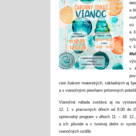
de
a l
moh
sú 
a š
výt
v š
Me
výt
v 
pov
cien žiakom materských, základných aj šp
a s vianočnými piesňami prítomných poteši
Vianočná nálada zostáva aj na výstav
12. 1. v pracovných dňoch od 8.00 do 15.
sprievodný program v dňoch 11. – 18. 12.,
a ich pôvode a v tvorivej dielni si vyr
vianočných ozdôb.