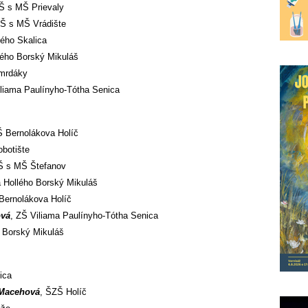
ZŠ s MŠ Prievaly
ZŠ s MŠ Vrádište
ého Skalica
lého Borský Mikuláš
mrdáky
iliama Paulínyho-Tótha Senica
Š Bernolákova Holíč
obotište
Š s MŠ Štefanov
 Hollého Borský Mikuláš
Bernolákova Holíč
ová
, ZŠ Viliama Paulínyho-Tótha Senica
o Borský Mikuláš
ica
 Macehová
, ŠZŠ Holíč