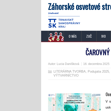
Záhorské osvetové str
O NÁS
ZUČ
IVO
ČAROVNÝ 
Autor:
Lucia Danišková
16. decembra 2025
LITERÁRNA TVORBA
,
Podujatia 2025
,
VÝTVARNÍCTVO
Oce
V s
usk