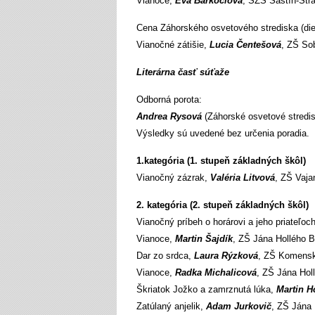
Vianoce,
Eva Barkóciová
, ŠZŠ Šaštín-Str
Cena Záhorského osvetového strediska (die
Vianočné zátišie,
Lucia Čentešová
, ZŠ Sob
Literárna časť súťaže
Odborná porota:
Andrea Rysová
(Záhorské osvetové stredi
Výsledky sú uvedené bez určenia poradia.
1.kategória (1. stupeň základných škôl)
Vianočný zázrak,
Valéria Litvová
, ZŠ Vaja
2. kategória (2. stupeň základných škôl)
Vianočný príbeh o horárovi a jeho priateľoc
Vianoce,
Martin Šajdík
, ZŠ Jána Hollého 
Dar zo srdca,
Laura Rýzková
, ZŠ Komens
Vianoce,
Radka Michalicová
, ZŠ Jána Hol
Škriatok Jožko a zamrznutá lúka,
Martin H
Zatúlaný anjelik,
Adam Jurkovič
, ZŠ Jána 