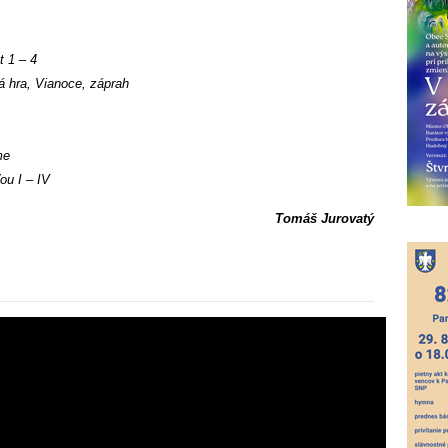
 1 – 4
á hra, Vianoce, záprah
me
ou I – IV
Tomáš Jurovatý