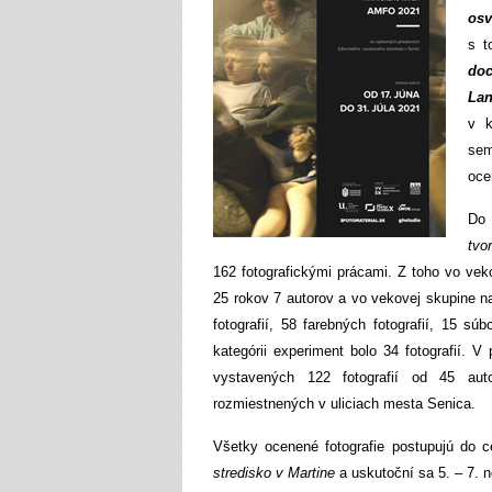
osv
s t
do
Lan
v 
sem
oce
D
tvo
162 fotografickými prácami. Z toho vo vek
25 rokov 7 autorov a vo vekovej skupine na
fotografií, 58 farebných fotografií, 15 sú
kategórii experiment bolo 34 fotografií. V
vystavených 122 fotografií od 45 auto
rozmiestnených v uliciach mesta Senica.
Všetky ocenené fotografie postupujú do ce
stredisko v Martine
a uskutoční sa 5. – 7.