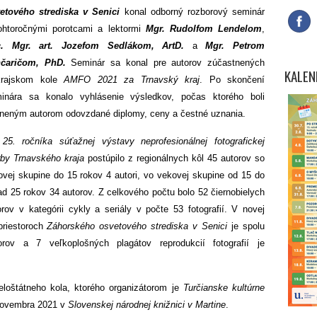
etového strediska v Senici
konal odborný rozborový seminár
ohtoročnými porotcami a lektormi
Mgr. Rudolfom Lendelom
,
c. Mgr. art. Jozefom Sedlákom, ArtD.
a
Mgr. Petrom
čaričom, PhD.
Seminár sa konal pre autorov zúčastnených
KALEN
krajskom kole
AMFO 2021 za Trnavský kraj
. Po skončení
inára sa konalo vyhlásenie výsledkov, počas ktorého boli
neným autorom odovzdané diplomy, ceny a čestné uznania.
o
25. ročníka súťažnej výstavy neprofesionálnej fotografickej
rby Trnavského kraja
postúpilo z regionálnych kôl 45 autorov so
ovej skupine do 15 rokov 4 autori, vo vekovej skupine od 15 do
d 25 rokov 34 autorov. Z celkového počtu bolo 52 čiernobielych
borov v kategórii cykly a seriály v počte 53 fotografií. V novej
 priestoroch
Záhorského osvetového strediska v Senici
je spolu
rov a 7 veľkoplošných plagátov reprodukcií fotografií je
loštátneho kola, ktorého organizátorom je
Turčianske kultúrne
 novembra 2021 v
Slovenskej národnej knižnici v Martine
.