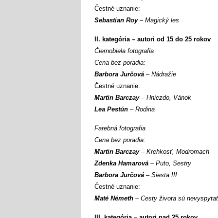
Čestné uznanie:
Sebastian Roy
– Magický les
II. kategória – autori od 15 do 25 rokov
Čiernobiela fotografia
Cena bez poradia:
Barbora Jurčová
– Nádražie
Čestné uznanie:
Martin Barczay
– Hniezdo, Vánok
Lea Pestún
– Rodina
Farebná fotografia
Cena bez poradia:
Martin Barczay
– Krehkosť, Modromach
Zdenka Hamarová
– Puto, Sestry
Barbora Jurčová
– Siesta III
Čestné uznanie:
Maté Németh
– Cesty života sú nevyspyta
III. kategória – autori nad 25 rokov