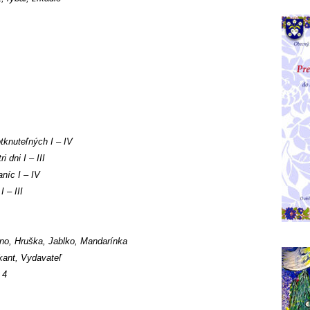
tknuteľných I – IV
 dni I – III
níc I – IV
 – III
zno, Hruška, Jablko, Mandarínka
kant, Vydavateľ
 4