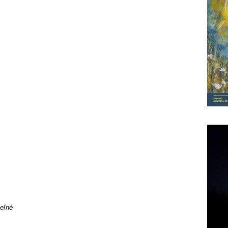
teľné