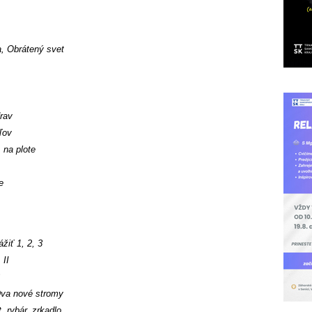
, Obrátený svet
rav
ľov
 na plote
e
žiť 1, 2, 3
 II
Dva nové stromy
, rybár, zrkadlo