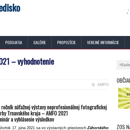
edisko
PODUJATIA
GALÉRIE
PROPOZÍCIE
VEREJNÉ INFORMÁCIE
21 – vyhodnotenie
OBČIA
AMFO
 ročník súťažnej výstavy neprofesionálnej fotografickej
rby Trnavského kraja – AMFO 2021
inár a vyhlásenie výsledkov
ZOS N
štvrtok 17. júna 2021 sa vo výstavných priestoroch
Záhorského