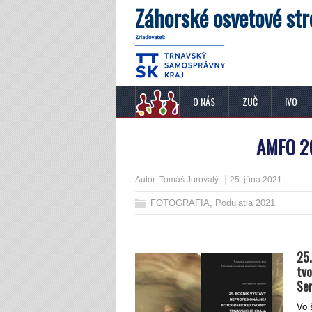
Záhorské osvetové str
O NÁS
ZUČ
IVO
AMFO 20
Autor:
Tomáš Jurovatý
25. júna 2021
FOTOGRAFIA
,
Podujatia 2021
25.
tvo
Sem
Vo 