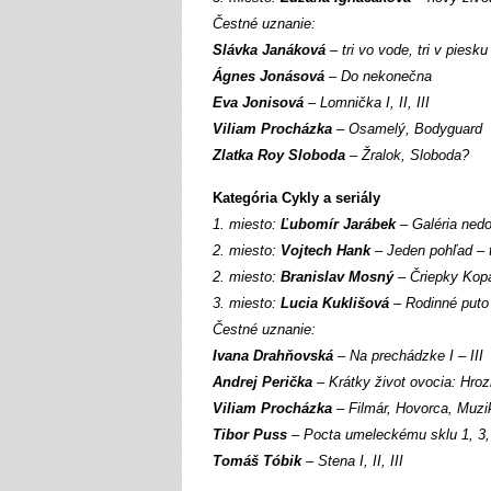
Čestné uznanie:
Slávka Janáková
– tri vo vode, tri v piesku
Ágnes Jonásová
– Do nekonečna
Eva Jonisová
– Lomnička I, II, III
Viliam Procházka
– Osamelý, Bodyguard
Zlatka Roy Sloboda
– Žralok, Sloboda?
Kategória Cykly a seriály
1. miesto:
Ľubomír Jarábek
– Galéria nedo
2. miesto:
Vojtech Hank
– Jeden pohľad – tri
2. miesto:
Branislav Mosný
– Čriepky Kopa
3. miesto:
Lucia Kuklišová
– Rodinné puto I
Čestné uznanie:
Ivana Drahňovská
– Na prechádzke I – III
Andrej Perička
– Krátky život ovocia: Hro
Viliam Procházka
– Filmár, Hovorca, Muzi
Tibor Puss
– Pocta umeleckému sklu 1, 3,
Tomáš Tóbik
– Stena I, II, III