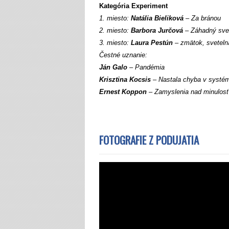
Kategória Experiment
1. miesto:
Natália Bieliková
– Za bránou
2. miesto:
Barbora Jurčová
– Záhadný svet
3. miesto:
Laura Pestún
– zmätok, sveteln
Čestné uznanie:
Ján Galo
– Pandémia
Krisztina Kocsis
– Nastala chyba v systé
Ernest Koppon
– Zamyslenia nad minulosť
FOTOGRAFIE Z PODUJATIA