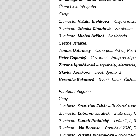
Čiernobiela fotografia
Ceny:
1. miesto:
Natália Bieliková
– Krajina muža
2. miesto:
Zdenka Cintulová
– Za oknom
3. miesto:
Michal Krištof
– Nesloboda
Čestné uznanie:
Tomáš Dobrócsy
– Okno priateľstva, Pozd
Peter Gajarský
– Cez most, Vstup do kúpe
Zuzana Ignačáková
– aquabelly, elegancia,
Slávka Janáková
– život, dymák 2
Veronika Sekerová
– Svieti, Tablet, Čožee
Farebná fotografia
Ceny:
1. miesto:
Stanislav Fehér
– Budovať a strá
2. miesto:
Ľubomír Jarábek
– Zlaté časy I,
2. miesto:
Rudolf Podolský
– Tváre 1, 2, 3
3. miesto:
Ján Baracka
– Pasažieri 2020, 
3. miesto:
Zuzana Ignačáková
– nový život