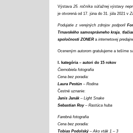
Výstava
25. ročníka súťažnej výstavy nepr
je otvorená od 17. júna do 31. júla 2021 v
Z
Podujatie z verejných zdrojov podporil
Fo
Trnavského samosprávneho kraja
,
tlači
spoločnosti ZONER
a
internetovej predaj
Oceneným autorom gratulujeme a tešíme sa
I. kategória – autori do 15 rokov
Čiernobiela fotografia
Cena bez poradia:
Laura Pestún
– Rodina
Čestné uznanie:
Janis Janák
– Light Snake
Sebastian Roy
– Rastúca huba
Farebná fotografia
Cena bez poradia:
Tobias Podolský
– Ako vták 1 – 3