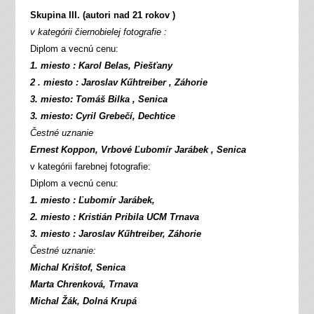
Skupina III. (autori nad 21 rokov )
v kategórii čiernobielej fotografie :
Diplom a vecnú cenu:
1. miesto : Karol Belas, Piešťany
2 . miesto : Jaroslav Kűhtreiber , Záhorie
3. miesto: Tomáš Bilka , Senica
3. miesto: Cyril Grebečí, Dechtice
Čestné uznanie
Ernest Koppon, Vrbové Ľubomír Jarábek , Senica
v kategórii farebnej fotografie:
Diplom a vecnú cenu:
1. miesto : Ľubomír Jarábek,
2. miesto : Kristián Pribila UCM Trnava
3. miesto : Jaroslav Kűhtreiber, Záhorie
Čestné uznanie:
Michal Krištof, Senica
Marta Chrenková, Trnava
Michal Žák, Dolná Krupá