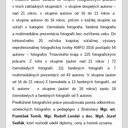
v troch základných skupinách : v skupine dospelých autorov –
nad 21 rokov, v skupine autorov od 16 do 21 rokov a
v skupine autorov do 16 rokov, pričom v každej skupine sa
súťaží v kategórii :čiernobiela fotografia, farebná fotografia
a multimediálna prezentácia fotografií bez rozlíšenia veku. Do
tohtoročného 20. ročníka krajskej súťažnej výstavy
neprofesionálnej fotografickej tvorby AMFO 2016 postúpilo 54
autorov – fotografov Trnavského kraja s 225 fotografickými
prácami. Z toho v skupine (autori nad 21 rokov ) 72
čiernobielych fotografií, 111 farebných fotografií a 7
multimediálnych prezentácií od 43 autorov. V skupine (autori
od 16 do 21 rokov) 3 čiernobiele a 13 farebných fotografií, od
6 autorov , v skupine (autori do 16 rokov) spolu 19
čiernobielych a farebných fotografií od 5 autorov.
Predložené fotografické práce posudzovala porota odborníkov,
umeleckých fotografov a pedagógov z Bratislavy
Mgr. art.
František Tomík
,
Mgr. Rudolf Lendel
a
doc. MgA. Jozef
Sedlák
, ktorí rozhodli udeliť diplomy, ceny a čestné uznania :