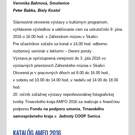
Veronika Bahnová, Smolenice
Peter Babka, Biely Kostol
Slávnostné otvorenie výstavy s kultúrnym programom,
vyhlásenie výsledkov a udeľovanie cien sa uskutočnilo 9. júna
2016 o 16.00 hod. v Záhorskom múzeu v Skalici.
Pre účastníkov súťaže sa konal o 14,00 hod. odborno-
rozborový seminár s lektormi – členmi poroty .
Výstava je sprístupnená verejnosti do 3. júla 2016 vo
výstavných priestoroch Záhorského múzea v Skalici.
Otvorená je v pracovných dňoch od 8.00 do 16.00 hod.,
v sobotu od 10.00 do 14.00 hod.,v nedeľu od 14.00 do 18.00
hod.
20. ročník súťažnej výstavy neprofesionálnej fotografickej
tvorby Trnavského kraja AMFO 2016 sa realizuje s finančnou
podporou
Fondu na podporu umenia
,
Trnavského
samosprávneho kraja
a
Jednoty COOP Senica
.
KATALÓG AMFO 2016