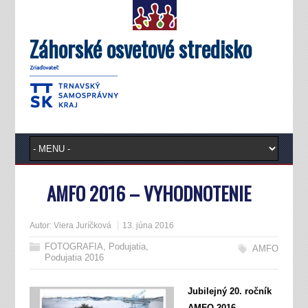
Záhorské osvetové stredisko
AMFO 2016 – VYHODNOTENIE
Autor:
Viera Juríčková
13. júna 2016
FOTOGRAFIA
,
Podujatia
,
AMFO
Podujatia 2016
Jubilejný 20. ročník
AMFO 2016