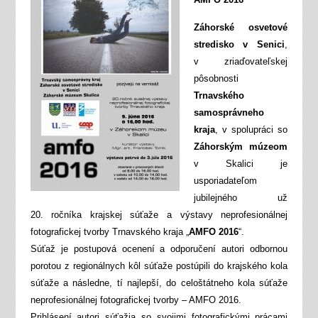
Záhorské osvetové
stredisko v Senici
,
v zriaďovateľskej
pôsobnosti
Trnavského
samosprávneho
kraja
, v spolupráci so
Záhorským múzeom
v Skalici je
usporiadateľom
jubilejného už
20. ročníka krajskej súťaže a výstavy neprofesionálnej
fotografickej tvorby Trnavského kraja „
AMFO 2016
“.
Súťaž je postupová ocenení a odporučení autori odbornou
porotou z regionálnych kôl súťaže postúpili do krajského kola
súťaže a následne, tí najlepší, do celoštátneho kola súťaže
neprofesionálnej fotografickej tvorby – AMFO 2016.
Prihlásení autori súťažia so svojimi fotografickými prácami