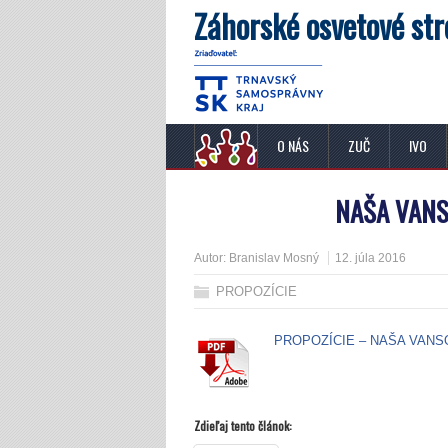
Záhorské osvetové str
O NÁS
ZUČ
IVO
NAŠA VANS
Autor:
Branislav Mosný
12. júla 2016
PROPOZÍCIE
PROPOZÍCIE – NAŠA VANS
Zdieľaj tento článok: