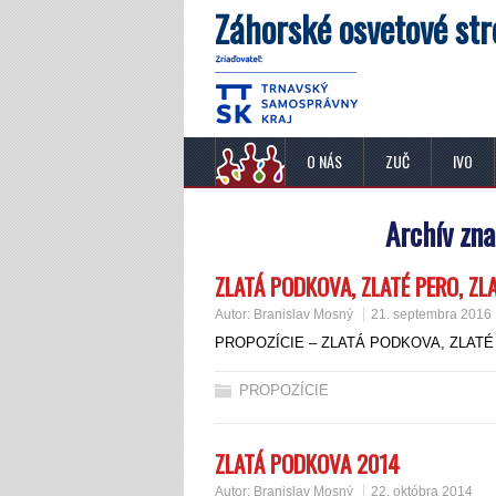
Záhorské osvetové str
O NÁS
ZUČ
IVO
Archív zn
ZLATÁ PODKOVA, ZLATÉ PERO, ZL
Autor:
Branislav Mosný
21. septembra 2016
PROPOZÍCIE – ZLATÁ PODKOVA, ZLATÉ
PROPOZÍCIE
ZLATÁ PODKOVA 2014
Autor:
Branislav Mosný
22. októbra 2014