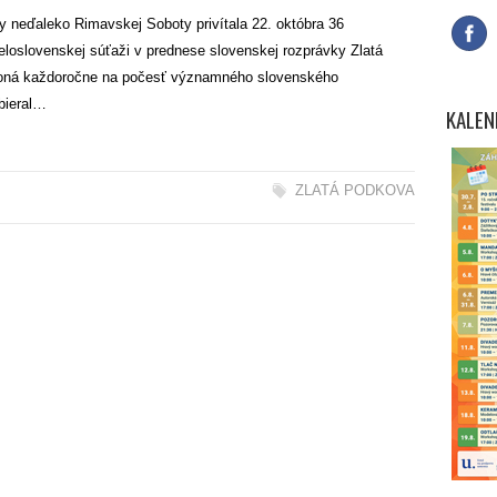
 neďaleko Rimavskej Soboty privítala 22. októbra 36
eloslovenskej súťaži v prednese slovenskej rozprávky Zlatá
a koná každoročne na počesť významného slovenského
bieral…
KALEN
ZLATÁ PODKOVA