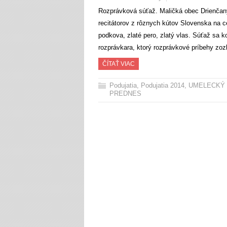
Rozprávková súťaž. Maličká obec Drienčany
recitátorov z rôznych kútov Slovenska na c
podkova, zlaté pero, zlatý vlas. Súťaž s
rozprávkara, ktorý rozprávkové príbehy zoz
ČÍTAŤ VIAC
Podujatia
,
Podujatia 2014
,
UMELECKÝ
PREDNES