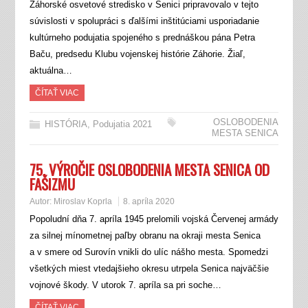
Záhorské osvetové stredisko v Senici pripravovalo v tejto
súvislosti v spolupráci s ďalšími inštitúciami usporiadanie
kultúrneho podujatia spojeného s prednáškou pána Petra
Baču, predsedu Klubu vojenskej histórie Záhorie. Žiaľ,
aktuálna…
ČÍTAŤ VIAC
OSLOBODENIA
HISTÓRIA
,
Podujatia 2021
MESTA SENICA
75. VÝROČIE OSLOBODENIA MESTA SENICA OD
FAŠIZMU
Autor:
Miroslav Koprla
8. apríla 2020
Popoludní dňa 7. apríla 1945 prelomili vojská Červenej armády
za silnej mínometnej paľby obranu na okraji mesta Senica
a v smere od Surovín vnikli do ulíc nášho mesta. Spomedzi
všetkých miest vtedajšieho okresu utrpela Senica najväčšie
vojnové škody. V utorok 7. apríla sa pri soche…
ČÍTAŤ VIAC