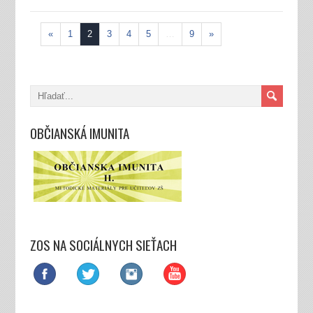
«
1
2
3
4
5
…
9
»
OBČIANSKÁ IMUNITA
ZOS NA SOCIÁLNYCH SIEŤACH