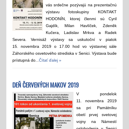
vás srdečne pozývajú na prezentačnú
výstavu fotoskupiny KONTAKT
HODONÍN, ktorej členmi sú Cyril
Gajdík, Milan Havlíček, Zdeněk
Kučera, Ladislav Mrkva a Radek
Severa. Vernisáž výstavy sa uskutoční v piatok
15. novembra 2019 o 17.00 hod vo výstavnej sále
Záhorského osvetového strediska v Senici. Výstava bude
prístupná do...
Čítať ďalej »
DEŇ ČERVENÝCH MAKOV 2019
V pondelok
11. novembra 2019
sa pri Pamätníku
obetí prvej svetovej
vojny na Námestí
oslobodenia v Senici