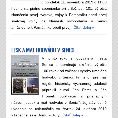
v pondelok 11. novembra 2019 o 11:00
hodine na pietnu spomienku pri príležitosti 101. výročia
skončenia prvej svetovej vojny k Pamätníku obetí prvej
svetovej vojny na Námestí oslobodenia v Senici
a následne k Pamätníku obetí prvej...
Čítať ďalej »
LESK A MAT HODVÁBU V SENICI
V tomto roku si obyvatelia mesta
Senica pripomínajú okrúhle výročie
100 rokov od začiatku výroby umelého
hodvábu v Senici. Pri tejto, pre náš
región historicky významnej udalosti
pripravili autori Ján Peter a Ján
Hromek publikáciu s príznačným
názvom „Lesk a mat hodvábu v Senici“. Jej slávnostné
uvedenie sa uskutočnilo vo štvrtok 24. októbra 2019
v tanečnej sále Domu kultúry...
Čítať ďalej »