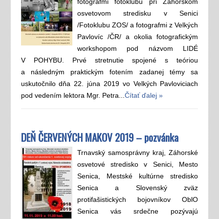
fotografmi fotoklubu pri Záhorskom
osvetovom stredisku v Senici
/Fotoklubu ZOS/ a fotografmi z Velkých
Pavlovíc /ČR/ a okolia fotografickým
workshopom pod názvom LIDÉ
V POHYBU. Prvé stretnutie spojené s teóriou
a následným praktickým fotením zadanej témy sa
uskutočnilo dňa 22. júna 2019 vo Velkých Pavloviciach
pod vedením lektora Mgr. Petra...
Čítať ďalej »
DEŇ ČERVENÝCH MAKOV 2019 – pozvánka
Trnavský samosprávny kraj, Záhorské
osvetové stredisko v Senici, Mesto
Senica, Mestské kultúrne stredisko
Senica a Slovenský zväz
protifašistických bojovníkov OblO
Senica vás srdečne pozývajú