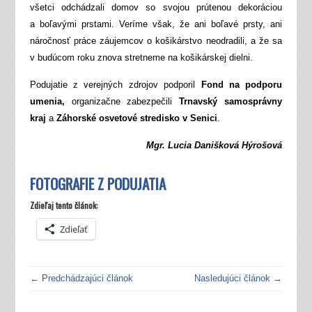
všetci odchádzali domov so svojou prútenou dekoráciou
a boľavými prstami. Veríme však, že ani boľavé prsty, ani
náročnosť práce záujemcov o košikárstvo neodradili, a že sa
v budúcom roku znova stretneme na košikárskej dielni.
Podujatie z verejných zdrojov podporil
Fond na podporu
umenia,
organizačne zabezpečili
Trnavský samosprávny
kraj
a
Záhorské osvetové stredisko v Senici
.
Mgr. Lucia Danišková Hýrošová
FOTOGRAFIE Z PODUJATIA
Zdieľaj tento článok:
Zdieľať
← Predchádzajúci článok
Nasledujúci článok →