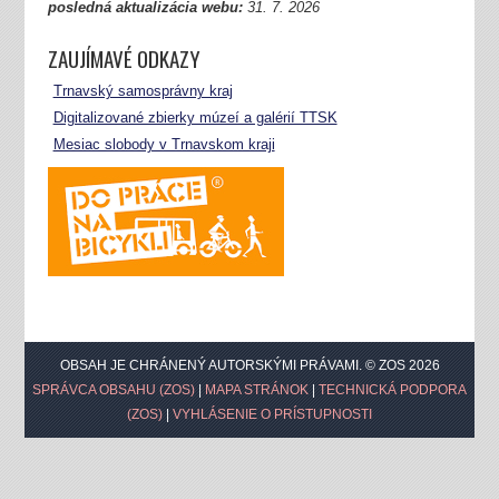
posledná aktualizácia webu:
31.
7. 2026
ZAUJÍMAVÉ ODKAZY
Trnavský samosprávny kraj
Digitalizované zbierky múzeí a galérií TTSK
Mesiac slobody v Trnavskom kraji
OBSAH JE CHRÁNENÝ AUTORSKÝMI PRÁVAMI. © ZOS 2026
SPRÁVCA OBSAHU (ZOS)
|
MAPA STRÁNOK
|
TECHNICKÁ PODPORA
(ZOS)
|
VYHLÁSENIE O PRÍSTUPNOSTI