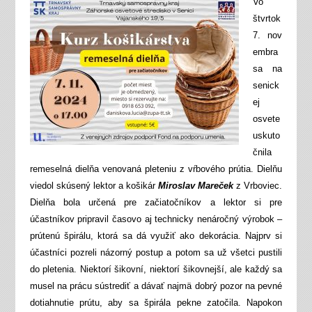
Vo
štvrtok
7. nov
embra
sa na
senick
ej
osvete
uskuto
čnila
remeselná dielňa venovaná pleteniu z vŕbového prútia. Dielňu
viedol skúsený lektor a košikár
Miroslav Mareček
z Vrboviec.
Dielňa bola určená pre začiatočníkov a lektor si pre
účastníkov pripravil časovo aj technicky nenáročný výrobok –
prútenú špirálu, ktorá sa dá využiť ako dekorácia. Najprv si
účastníci pozreli názorný postup a potom sa už všetci pustili
do pletenia. Niektorí šikovní, niektorí šikovnejší, ale každý sa
musel na prácu sústrediť a dávať najmä dobrý pozor na pevné
dotiahnutie prútu, aby sa špirála pekne zatočila. Napokon