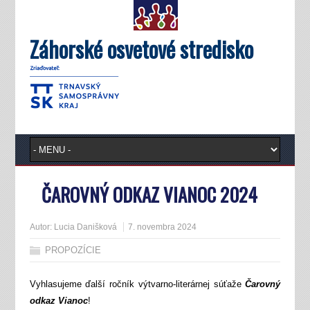
Záhorské osvetové stredisko
ČAROVNÝ ODKAZ VIANOC 2024
Autor:
Lucia Danišková
7. novembra 2024
PROPOZÍCIE
Vyhlasujeme ďalší ročník výtvarno-literárnej súťaže
Čarovný
odkaz Vianoc
!