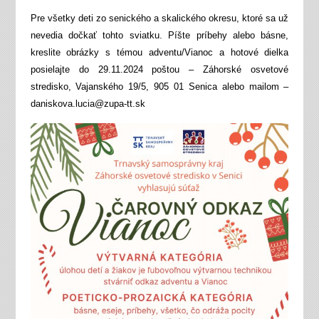
Pre všetky deti zo senického a skalického okresu, ktoré sa už
nevedia dočkať tohto sviatku. Píšte príbehy alebo básne,
kreslite obrázky s témou adventu/Vianoc a hotové dielka
posielajte do 29.11.2024 poštou – Záhorské osvetové
stredisko, Vajanského 19/5, 905 01 Senica alebo mailom –
daniskova.lucia@zupa-tt.sk