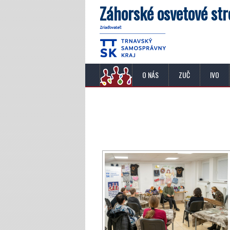
Záhorské osvetové str
O NÁS
ZUČ
IVO