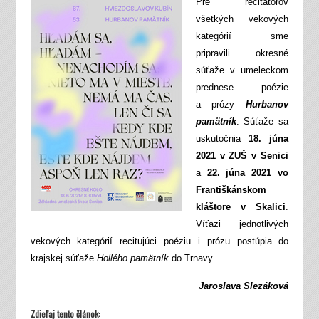
Pre recitátorov
všetkých vekových
kategórií sme
pripravili okresné
súťaže v umeleckom
prednese poézie
a prózy
Hurbanov
pamätník
. Súťaže sa
uskutočnia
18. júna
2021 v ZUŠ v Senici
a
22. júna 2021 vo
Františkánskom
kláštore v Skalici
.
Víťazi jednotlivých
vekových kategórií recitujúci poéziu i prózu postúpia do
krajskej súťaže
Hollého pamätník
do Trnavy.
Jaroslava Slezáková
Zdieľaj tento článok: