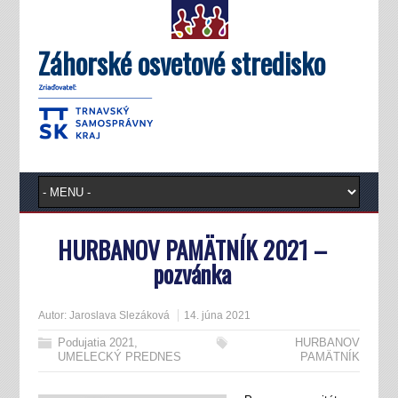
Záhorské osvetové stredisko
HURBANOV PAMÄTNÍK 2021 –
pozvánka
Autor:
Jaroslava Slezáková
14. júna 2021
Podujatia 2021
,
HURBANOV
UMELECKÝ PREDNES
PAMÄTNÍK