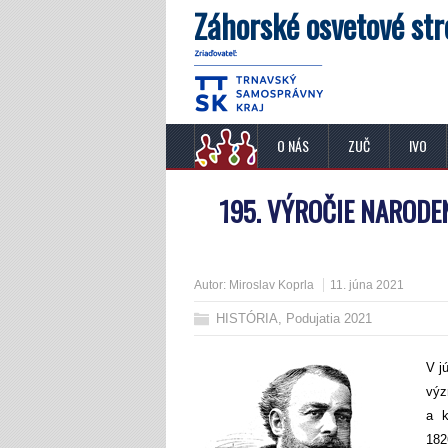
Záhorské osvetové str
O NÁS
ZUČ
IVO
195. VÝROČIE NARODE
Autor:
Miroslav Koprla
11. júna 2021
HISTÓRIA
,
Podujatia 2021
V j
výz
a k
182