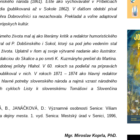
enského národa (1861). Ešte ako vychovávateľ v Príbelciach
dia (publikovaná až v Sokole 1862). V ďalšom období písal
ohra Dobrovoľníci sa nezachovala. Prekladal a voľne adaptoval
rópskych kultúr.
rneho života mal aj ako literárny kritik a redaktor humoristického
al od P. Dobšinského i Sokol, ktorý sa pod jeho vedením stal
vota. Uplatnil v ňom aj svoje výtvarné nadanie ako ilustrátor.
dakciou do Skalice a po smrti K. Kuzmányho prešiel do Martina.
dobnej prílohy Hlahol. V 60. rokoch sa podieľal na prípravách
ublikoval v nich. V rokoch 1871 – 1874 ako hlavný redaktor
 hlavné potreby slovenského národa a najmä vzrast národného
kých cykloch Listy k slovenskému Tomášovi a Slovenčina
 B., JANÁČKOVÁ, D.: Významné osobnosti Senice: Viliam
a dejiny mesta
. 1. vyd. Senica: Mestský úrad v Senici, 1996,
Mgr. Miroslav Koprla, PhD.