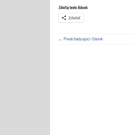
Zdieľaj tento článok:
Zdieľať
← Predchádzajúci článok