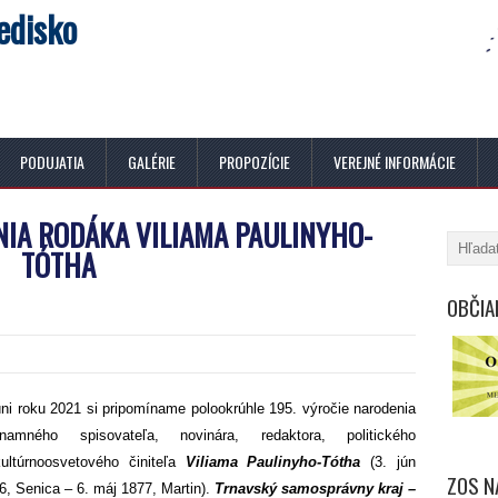
edisko
PODUJATIA
GALÉRIE
PROPOZÍCIE
VEREJNÉ INFORMÁCIE
NIA RODÁKA VILIAMA PAULINYHO-
TÓTHA
OBČIA
úni roku 2021 si pripomíname polookrúhle 195. výročie narodenia
namného spisovateľa, novinára, redaktora, politického
ultúrnoosvetového činiteľa
Viliama Paulinyho-Tótha
(3. jún
ZOS N
6, Senica – 6. máj 1877, Martin).
Trnavský samosprávny kraj –