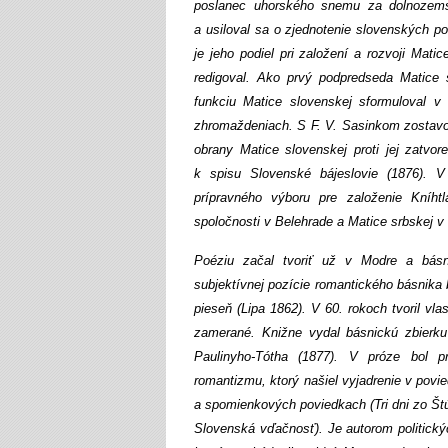
poslanec uhorského snemu za dolnozems
a usiloval sa o zjednotenie slovenských p
je jeho podiel pri založení a rozvoji Mati
redigoval. Ako prvý podpredseda Matice s
funkciu Matice slovenskej sformuloval v
zhromaždeniach. S F. V. Sasinkom zostavov
obrany Matice slovenskej proti jej zatvo
k spisu Slovenské bájeslovie (1876). V
prípravného výboru pre založenie Kníht
spoločnosti v Belehrade a Matice srbskej 
Poéziu začal tvoriť už v Modre a básni
subjektívnej pozície romantického básnika b
pieseň (Lipa 1862). V 60. rokoch tvoril vla
zamerané. Knižne vydal básnickú zbierk
Paulinyho-Tótha (1877). V próze bol pr
romantizmu, ktorý našiel vyjadrenie v povi
a spomienkových poviedkach (Tri dni zo Štú
Slovenská vďačnosť). Je autorom politickýc