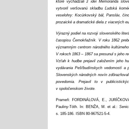
ktoré vychádzali z ideí Memoranda slov
vytvoril veršovanú skladbu Ľudská komé
veselohry: Kocúrkovský bál, Pansláv, čin
prozaické a dramatické diela z viacerých eu
Výrazný podiel na rozvoji slovenského literá
časopisu Černokňažník. V roku 1862 prebr
významným centrom národného kultúrneho ži
V rokoch 1863 – 1867 sa presunul s jeho re
Vzťah k hudbe prejavil založením jeho hu
vydávania Pešťbudínskych vedomostí a p
Slovenských národných novín zdôrazňoval
povedomia. Prejavil to v publicistic
v spoločenskom živote.
Prameň: FORDINÁLOVÁ, E., JURÍČKOVÁ,
Pauliny-Tóth. In: BENŽA, M. et al.:
Senic
s. 185-186. ISBN 80-967521-5-4.