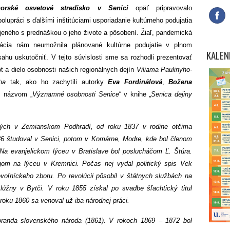
horské osvetové stredisko v Senici
opäť pripravovalo
polupráci s ďalšími inštitúciami usporiadanie kultúrneho podujatia
jeného s prednáškou o jeho živote a pôsobení. Žiaľ, pandemická
uácia nám neumožnila plánované kultúrne podujatie v plnom
KALEN
sahu uskutočniť. V tejto súvislosti sme sa rozhodli prezentovať
ot a dielo osobnosti našich regionálnych dejín
Viliama Paulinyho-
ha
tak, ako ho zachytili autorky
Eva Fordinálová
,
Božena
s názvom „
Významné osobnosti Senice
“ v knihe „
Senica dejiny
ných v Zemianskom Podhradí, od roku 1837 v rodine otčima
6 študoval v Senici, potom v Komárne, Modre, kde bol členom
. Na evanjelickom lýceu v Bratislave bol poslucháčom Ľ. Štúra.
om na lýceu v Kremnici. Počas nej vydal politický spis Vek
voľníckeho zboru. Po revolúcii pôsobil v štátnych službách na
úžny v Bytči. V roku 1855 získal po svadbe šľachtický titul
roku 1860 sa venoval už iba národnej práci.
oranda slovenského národa (1861). V rokoch 1869 – 1872 bol