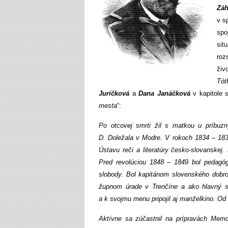
Zá
v s
spo
sit
roz
živ
Tót
Juríčková
a
Dana Janáčková
v kapitole 
mesta
“:
Po otcovej smrti žil s matkou u príbuz
D. Doležala v Modre. V rokoch 1834 – 183
Ústavu reči a literatúry česko-slovanskej
Pred revolúciou 1848 – 1849 bol pedagóg
slobody. Bol kapitánom slovenského dobro
župnom úrade v Trenčíne a ako hlavný sl
a k svojmu menu pripojil aj manželkino. Od 
Aktívne sa zúčastnil na prípravách Mem