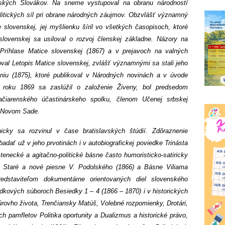
kých Slovákov. Na sneme vystupoval na obranu národností
olitických síl pri obrane národných záujmov. Obzvlášť významný
ce slovenskej, jej myšlienku šíril vo všetkých časopisoch, ktoré
lovenskej sa usiloval o rozvoj členskej základne. Názory na
 Príhlase Matice slovenskej (1867) a v prejavoch na valných
al Letopis Matice slovenskej, zvlášť významnými sa stali jeho
reniu (1875), ktoré publikoval v Národných novinách a v úvode
 roku 1869 sa zaslúžil o založenie Živeny, bol predsedom
lačiarenského účastinárskeho spolku, členom Učenej srbskej
v Novom Sade.
cky sa rozvinul v čase bratislavských štúdií. Zdôraznenie
adať už v jeho prvotinách i v autobiografickej poviedke Trinásta
stenecké a agitačno-politické básne často humoristicko-satiricky
u Staré a nové piesne V. Podolského (1866) a Básne Viliama
edstaviteľom dokumentárne orientovaných diel slovenského
edkových súboroch Besiedky 1 – 4 (1866 – 1870) i v historických
rovho života, Trenčiansky Matúš, Volebné rozpomienky, Drotári,
h pamfletov Politika oportunity a Dualizmus a historické právo,