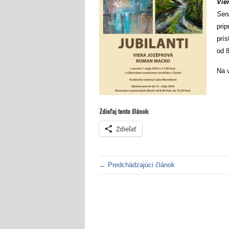
Vie
Se
pri
prí
od 8
Na 
Zdieľaj tento článok:
Zdieľať
← Predchádzajúci článok