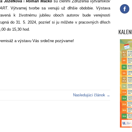
ra Jozéfková
i
Roman Macko
sú členmi
Združenia výtvarníkov
nART
. Výtvarnej tvorbe sa venujú už dlhšie obdobie. Výstava
pravená k životnému jubileu oboch autorov bude verejnosti
stupná do 31. 5. 2024, pozrieť si ju môžete v pracovných dňoch
,00 do 15,30 hod.
KALEN
vernisáž a výstavu Vás srdečne pozývame!
Nasledujúci článok →