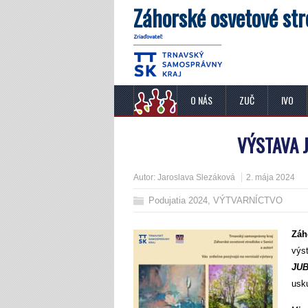
Záhorské osvetové str
O NÁS
ZUČ
IVO
VÝSTAVA J
Autor:
Jaroslava Slezáková
2. mája 2024
Podujatia 2024
,
VÝTVARNÍCTVO
Záh
výs
JUB
usk