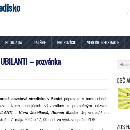
edisko
PODUJATIA
GALÉRIE
PROPOZÍCIE
VEREJNÉ INFORMÁCIE
UBILANTI – pozvánka
OBČIA
orské osvetové stredisko v Senici
pripravuje v tomto období
tavu dvoch jubilujúcich výtvarníkov s príznačným názvom
ILANTI – Viera Jozéfková, Roman Macko
. Jej vernisáž sa
utoční 7. mája 2024 o 17, 00 hod. vo výstavnej sále ZOS.
ZOS N