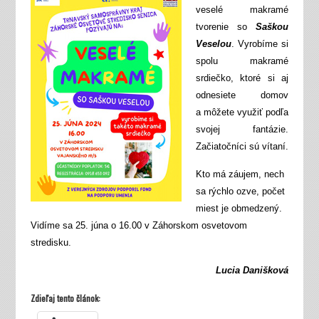
veselé makramé
tvorenie so
Saškou
Veselou
. Vyrobíme si
spolu makramé
srdiečko, ktoré si aj
odnesiete domov
a môžete využiť podľa
svojej fantázie.
Začiatočníci sú vítaní.
Kto má záujem, nech
sa rýchlo ozve, počet
miest je obmedzený.
Vidíme sa 25. júna o 16.00 v Záhorskom osvetovom
stredisku.
Lucia Danišková
Zdieľaj tento článok: