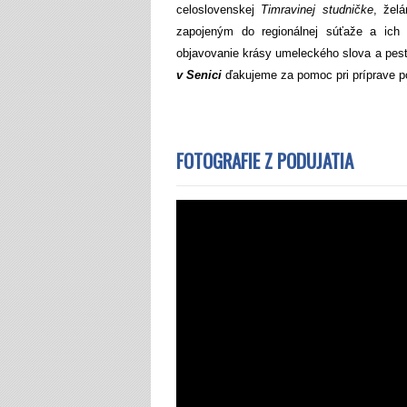
celoslovenskej
Timravinej studničke
, žel
zapojeným do regionálnej súťaže a ich
objavovanie krásy umeleckého slova a pest
v Senici
ďakujeme za pomoc pri príprave po
FOTOGRAFIE Z PODUJATIA