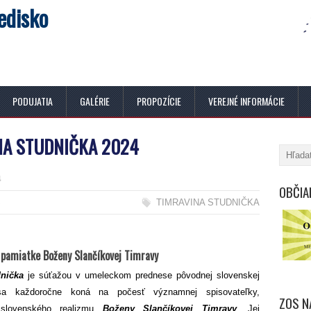
edisko
PODUJATIA
GALÉRIE
PROPOZÍCIE
VEREJNÉ INFORMÁCIE
NA STUDNIČKA 2024
4
OBČIA
S
TIMRAVINA STUDNIČKA
 pamiatke Boženy Slančíkovej Timravy
dnička
je súťažou v umeleckom prednese pôvodnej slovenskej
sa každoročne koná na počesť významnej spisovateľky,
ZOS N
y slovenského realizmu
Boženy Slančíkovej Timravy
. Jej