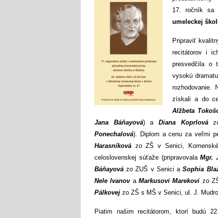
17. ročník sa
umeleckej škol
Pripraviť kvali
recitátorov i 
presvedčila o
vysokú dramatur
rozhodovanie. N
získali a do c
Alžbeta Tokoš
Jana Báňayová
) a
Diana Koprlová
zo
Ponechalová
). Diplom a cenu za veľmi p
Harasníková
zo ZŠ v Senici, Komenského
celoslovenskej súťaže (pripravovala
Mgr. 
Báňayová
zo ZUŠ v Senici a
Sophia Bla
Nele Ivanov
a
Markusovi Marekovi
zo ZŠ
Pálkovej
zo ZŠ s MŠ v Senici, ul. J. Mudr
Piatim našim recitátorom, ktorí budú 2