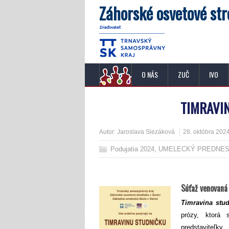
Záhorské osvetové str
O NÁS
ZUČ
IVO
TIMRAVI
Autor:
Jaroslava Slezáková
28. októbra 202
Podujatia 2024
,
UMELECKÝ PREDNE
Súťaž venovaná
Timravina stu
prózy, ktorá 
predstaviteľk