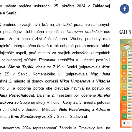
 v našom regióne uskutočnil 25. októbra 2024 v
Základnej
e v Senici
.
tný prednes je zaujímavá, krásna, ale ťažká práca pre samotných
KALEN
ich pedagógov. Tohtoročná regionálna
Timravina studnička
nás
 tom, že to nebola zbytočná námaha. Všetky prednesy mali
gickú i interpretačnú úroveň a tak odborná porota nemala ľahké
ajlepšie uspeli, prvé miesta vo svojich vekových kategóriách
eloslovenskej súťaže
Timravina studnička
v Lučenci postúpili
ová
,
Šimon Teplík
, obaja zo ZUŠ v Senici (pripravovala
Mgr.
 ZŠ v Senici, Komenského ul. (pripravovala
Mgr. Jana
ekné 2. miesto si domov odniesli
Nikol Hurbanová
a
Viktória
 ul. a odborná porota obe dievčatá navrhla na postup do
Jana Ponechalová
). Ďalšími 2. miestami boli ocenené
Amélia
žíčková
zo Spojenej školy v Holíči. Ceny za 3. miesta putovali
 J. Hollého v Borskom Mikuláši,
Nele Veselovskej
a
Adriane
ocha a
Eme Marečkovej
zo ZŠ v Senici, Sadová ul.
2. novembra 2024 reprezentovať Záhorie a Trnavský kraj na