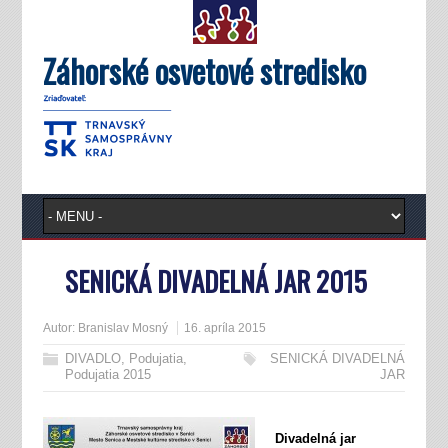
Záhorské osvetové stredisko
SENICKÁ DIVADELNÁ JAR 2015
Autor:
Branislav Mosný
16. apríla 2015
DIVADLO
,
Podujatia
,
SENICKÁ DIVADELNÁ
Podujatia 2015
JAR
Divadelná jar