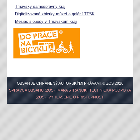
Trnavský samosprávny kraj
Digitalizované zbierky múzeí a galérií TTSK
Mesiac slobody v Trnavskom kraji
OBSAH JE CHRÁNENÝ AUTORSKÝMI PRÁVAMI. © ZOS 2026
SPRÁVCA OBSAHU (ZOS)
|
MAPA STRÁNOK
|
TECHNICKÁ PODPORA
(ZOS)
|
VYHLÁSENIE O PRÍSTUPNOSTI