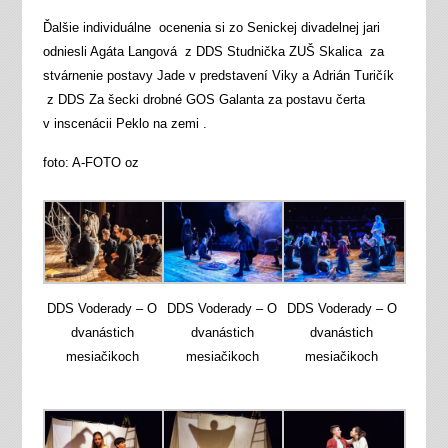
Ďalšie individuálne ocenenia si zo Senickej divadelnej jari
odniesli Agáta Langová z DDS Studnička ZUŠ Skalica za
stvárnenie postavy Jade v predstavení Viky a Adrián Turičík
z DDS Za šecki drobné GOS Galanta za postavu čerta
v inscenácii Peklo na zemi .
foto: A-
FOTO oz
DDS Voderady – O
DDS Voderady – O
DDS Voderady – O
dvanástich
dvanástich
dvanástich
mesiačikoch
mesiačikoch
mesiačikoch