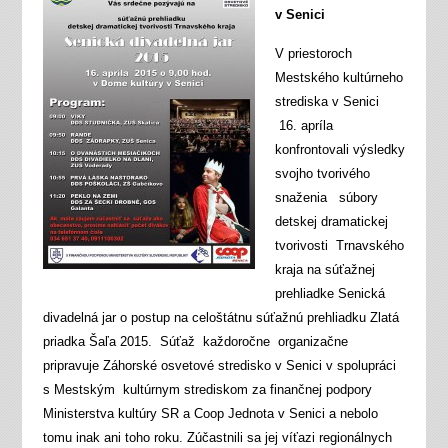
v Senici
V priestoroch
Mestského kultúrneho
strediska v Senici
16. apríla
konfrontovali výsledky
svojho tvorivého
snaženia súbory
detskej dramatickej
tvorivosti Trnavského
kraja na súťažnej
prehliadke Senická
divadelná jar o postup na celoštátnu súťažnú prehliadku Zlatá
priadka Šaľa 2015. Súťaž každoročne organizačne
pripravuje Záhorské osvetové stredisko v Senici v spolupráci
s Mestským kultúrnym strediskom za finančnej podpory
Ministerstva kultúry SR a Coop Jednota v Senici a nebolo
tomu inak ani toho roku. Zúčastnili sa jej víťazi regionálnych