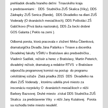
prehliadok divadla hraného deťmi Trnavského kraja
s predstaveniami : DDS Studnička ZUŠ Skalica (Viky), DDS
Zádrapky ZUŠ Senica (Rande), DDS Divadielko na dlani ZUŠ
Voderady (O dvanástich mesiačikoch), DDS Poškoláci ZŠ
Gabčíkovo (Prvá láska nastorako), DDS Za šecki drobné
GOS Galanta ( Peklo na zemi ).
Odborná porota, ktorá pracovala v zložení Mirka Čibenková,
dramaturgička Divadla Jána Palárika v Trnave a docentka
Divadelnej fakulty VŠMU v Bratislave ako predsedníčka ,
Vladimír Sadílek, režisér a herec z Bratislavy, Martin Peterich,
divadelný režisér, dramaturg a redaktor RTVS v Bratislave
odporučila programovej komisii na postup do programu
celoštátnej súťaže Zlatá priadka 2015 DDS Divadielko na
dlani ZUŠ Voderady , ktorému udelila prvé miesto za
inscenáciu rozprávky O dvanástich mesiačikoch v réžii
Barbory Bazsovej. Druhé miesto získal DDS Studnička ZUŠ
Skalica za predstavenie Viky v réžii Jany Kutalovej. Porota
sa rozhodla tretie miesto neudeliť.