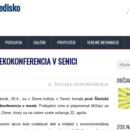
edisko
PODUJATIA
GALÉRIE
PROPOZÍCIE
VEREJNÉ INFORMÁCIE
EKOKONFERENCIA V SENICI
OBČIA
ŠKOLSKÁ EKOKONFERENCIA
torok, 20.4., sa v Dome kultúry v Senici konala
prvá Školská
konferencia v meste
. Podujatím sme si pripomenuli blížiaci sa
ň Zeme
, ktorý sa na celom svete oslavuje 22. apríla.
erom akcie bolo vzdelávať deti a mládež v environmentálnej
ZOS N