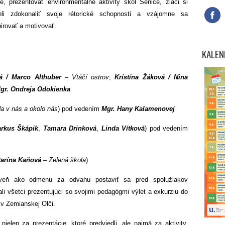
re, prezentovať environmentálne aktivity škôl Senice, žiaci si
li zdokonaliť svoje rétorické schopnosti a vzájomne sa
pirovať a motivovať.
KALEN
 / Marco Althuber
–
Vtáčí ostrov
;
Krístína Žáková / Nina
r. Ondreja Odokienka
da v nás a okolo nás
) pod vedením
Mgr. Hany Kalamenovej
rkus Škápik
,
Tamara Drinková
,
Linda Vítková
) pod vedením
arína Kaňová
–
Zelená škola
)
oveň ako odmenu za odvahu postaviť sa pred spolužiakov
ali všetci prezentujúci so svojimi pedagógmi výlet a exkurziu do
 v Zemianskej Olči.
en za prezentácie, ktoré predviedli, ale najmä za aktivity,