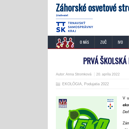
Záhorské osvetové str
O NÁS
ZUČ
IVO
PRVÁ ŠKOLSKÁ 
Autor:
Anna Stromková
20. apríla 2022
EKOLÓGIA
,
Podujatia 2022
V u
eko
De
Zám