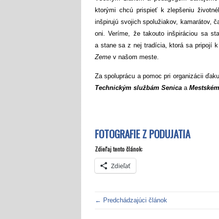
ktorými chcú prispieť k zlepšeniu životnéh
inšpirujú svojich spolužiakov, kamarátov, ča
oni. Veríme, že takouto inšpiráciou sa st
a stane sa z nej tradícia, ktorá sa pripojí 
Zeme
v našom meste.
Za spoluprácu a pomoc pri organizácii ďa
Technickým službám Senica
a
Mestskému
FOTOGRAFIE Z PODUJATIA
Zdieľaj tento článok:
Zdieľať
← Predchádzajúci článok