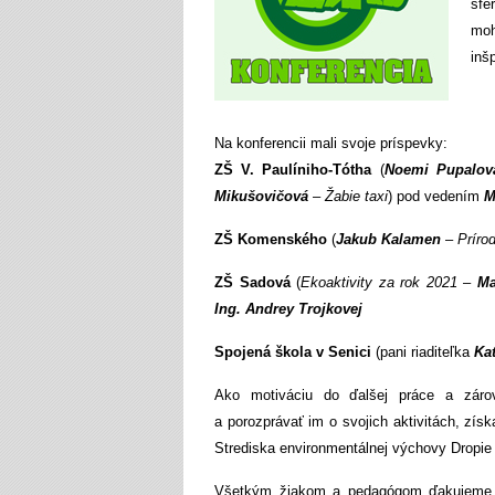
sfé
moh
inš
Na konferencii mali svoje príspevky:
ZŠ V. Paulíniho-Tótha
(
Noemi Pupalová
Mikušovičová
–
Žabie taxi
) pod vedením
Mg
ZŠ Komenského
(
Jakub Kalamen
–
Príro
ZŠ Sadová
(
Ekoaktivity za rok 2021
–
Ma
Ing. Andrey Trojkovej
Spojená škola v Senici
(pani riaditeľka
Kat
Ako motiváciu do ďalšej práce a zár
a porozprávať im o svojich aktivitách, získ
Strediska environmentálnej výchovy Dropie
Všetkým žiakom a pedagógom ďakujeme niel