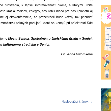
o prostredia, k lepšej informovanosti okolia, a ktorými určite
sto krát aj rodičov, kolegov, aby robili niečo pre našu planétu aj
ane aj ekokonferencia, že prezentácií bude každý rok pribúdať
k množstvu pekných podujatí, ktoré sa konajú pri príležitosti
Dňa
kujeme
Mestu Senica
,
Spoločnému školskému úradu v Senici
,
 kultúrnemu stredisku v Senici
.
Bc. Anna Stromková
Nasledujúci článok →