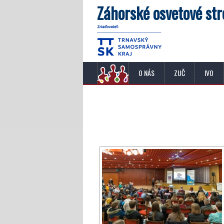
Záhorské osvetové str
O NÁS
ZUČ
IVO