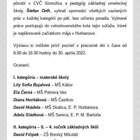
pôsobí v CVČ Stonožka a
pedagóg základnej umeleckej
školy,
Štefan Orth
, vybrali spomedzi všetkých zaslaných
prác v každej kategórii po päť, bez určenia poradia. Vybrané
práce postupujú do celoslovenského kola tejto súťaže, ktoré
je naplánované začiatkom mája v Hurbanove.
Výstavu si môžete prísť pozrieť v pracovné dni v čase od
8.00 do 16.00 hodiny do 30. apríla 2022.
Ocenení:
I. kategória – materské školy
Lily Sofia Bujalová
– MŠ Kátov
Ela Černá
– MŠ Petrova Ves
Diana Horňáková
– MŠ Častkov
David Hrádela
– MŠ Skalica, E. P. Hurbanova
Adela Sládková
– MŠ Senica, E. P. M. Bartoňa
II. kategória – 0. – 4. ročník základných škôl
David Filípek
– ZŠ Borský Mikuláš