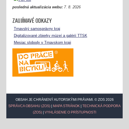
posledná aktualizácia webu:
7.
8. 2026
ZAUJÍMAVÉ ODKAZY
Trnavský samosprávny kraj
Digitalizované zbierky múzeí a galérií TTSK
Mesiac slobody v Trnavskom kraji
OBSAH JE CHRÁNENÝ AUTORSKÝMI PRÁVAMI. © ZOS 2026
SPRÁVCA OBSAHU (ZOS)
|
MAPA STRÁNOK
|
TECHNICKÁ PODPORA
(ZOS)
|
VYHLÁSENIE O PRÍSTUPNOSTI