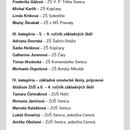
Frederika Gálová
– ZŠ V. P. Tótha Senica
Michal Karlík
– ZŠ Kopčany
Linda Krčková
– ZŠ Sobotište
Blažej Škrabák
– ZŠ s MŠ Prievaly
III. kategória – 5. – 9. ročník základných škôl
Adriana Dvorská
– ZŠ Šaštín-Stráže
Šárka Hošková
– ZŠ Kopčany
Catherine Jurenová
– ZŠ Čáry
Timea Hrušecká
– ZŠ Komenského Senica
Michaela Orgoňová
– ZŠ Borský Mikuláš
IV. kategória – základné umelecké školy, prípravné
štúdium ZUŠ a 0. – 4. ročník základných škôl
Tamara Čermáková
– ZUŠ Holíč
Romana Janičová
– ZUŠ Senica
Marcela Kalášková
– ZUŠ Senica
Lukáš Konečný
– ZUŠ Senica, pobočka Cerová
Anička Obúlaná
– ZUŠ Senica, pobočka Cerová