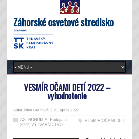
Záhorské osvetové stredisko
VESMÍR OČAMI DETÍ 2022 –
vyhodnotenie
Autor:
Nina Gurínová
21. apríla 2022
ASTRONÓMIA
,
Podujatia
VESMÍR OČAMI DETÍ
2022
,
VÝTVARNÍCTVO