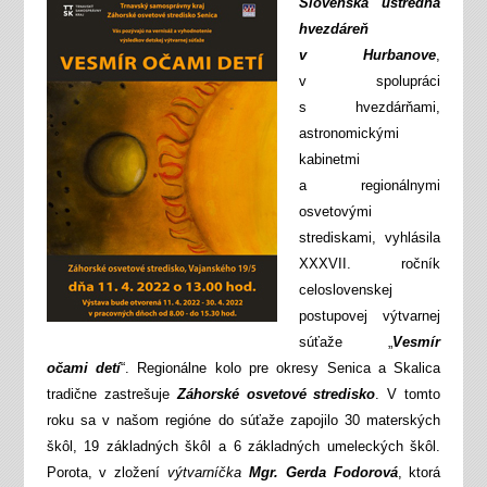
Slovenská ústredná
hvezdáreň
v Hurbanove
,
v spolupráci
s hvezdárňami,
astronomickými
kabinetmi
a regionálnymi
osvetovými
strediskami, vyhlásila
XXXVII. ročník
celoslovenskej
postupovej výtvarnej
súťaže „
Vesmír
očami detí
“. Regionálne kolo pre okresy Senica a Skalica
tradične zastrešuje
Záhorské osvetové stredisko
. V tomto
roku sa v našom regióne do súťaže zapojilo 30 materských
škôl, 19 základných škôl a 6 základných umeleckých škôl.
Porota, v zložení
výtvarníčka
Mgr. Gerda Fodorová
, ktorá