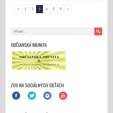
«
1
2
3
4
5
6
»
OBČIANSKÁ IMUNITA
ZOS NA SOCIÁLNYCH SIEŤACH