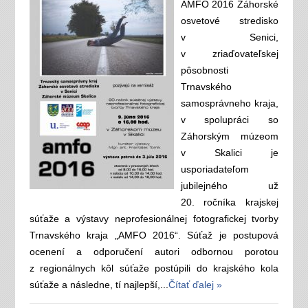
AMFO 2016 Záhorské
osvetové stredisko
v Senici,
v zriaďovateľskej
pôsobnosti
Trnavského
samosprávneho kraja,
v spolupráci so
Záhorským múzeom
v Skalici je
usporiadateľom
jubilejného už
20. ročníka krajskej
súťaže a výstavy neprofesionálnej fotografickej tvorby
Trnavského kraja „AMFO 2016“. Súťaž je postupová
ocenení a odporučení autori odbornou porotou
z regionálnych kôl súťaže postúpili do krajského kola
súťaže a následne, tí najlepší,...
Čítať ďalej »