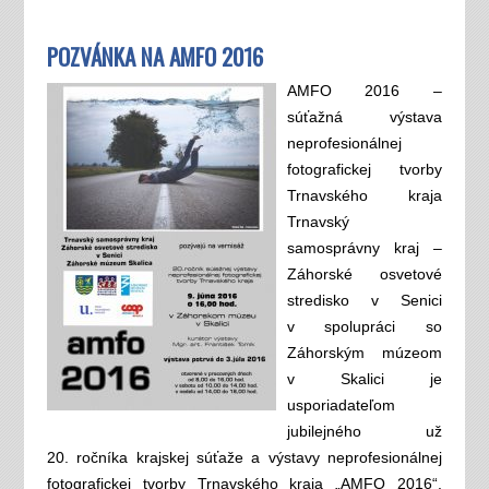
POZVÁNKA NA AMFO 2016
AMFO 2016 –
súťažná výstava
neprofesionálnej
fotografickej tvorby
Trnavského kraja
Trnavský
samosprávny kraj –
Záhorské osvetové
stredisko v Senici
v spolupráci so
Záhorským múzeom
v Skalici je
usporiadateľom
jubilejného už
20. ročníka krajskej súťaže a výstavy neprofesionálnej
fotografickej tvorby Trnavského kraja „AMFO 2016“.