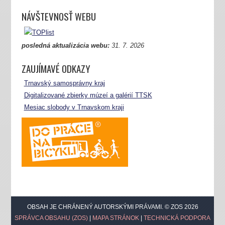
NÁVŠTEVNOSŤ WEBU
posledná aktualizácia webu:
31.
7. 2026
ZAUJÍMAVÉ ODKAZY
Trnavský samosprávny kraj
Digitalizované zbierky múzeí a galérií TTSK
Mesiac slobody v Trnavskom kraji
OBSAH JE CHRÁNENÝ AUTORSKÝMI PRÁVAMI. © ZOS 2026
SPRÁVCA OBSAHU (ZOS)
|
MAPA STRÁNOK
|
TECHNICKÁ PODPORA