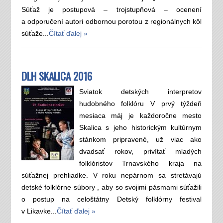
Súťaž je postupová – trojstupňová – ocenení
a odporučení autori odbornou porotou z regionálnych kôl
súťaže...
Čítať ďalej »
DLH SKALICA 2016
Sviatok detských interpretov
hudobného folklóru V prvý týždeň
mesiaca máj je každoročne mesto
Skalica s jeho historickým kultúrnym
stánkom pripravené, už viac ako
dvadsať rokov, privítať mladých
folklóristov Trnavského kraja na
súťažnej prehliadke. V roku nepárnom sa stretávajú
detské folklórne súbory , aby so svojimi pásmami súťažili
o postup na celoštátny Detský folklórny festival
v Likavke...
Čítať ďalej »