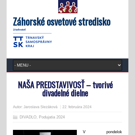
Záhorské osvetové stredisko
NAŠA PREDSTAVIVOSŤ – tvorivé
divadelné dielne
Autor:
Jaroslava Slezáková
22. februára 2024
DIVADLO
,
Podujatia 2024
V pondelok