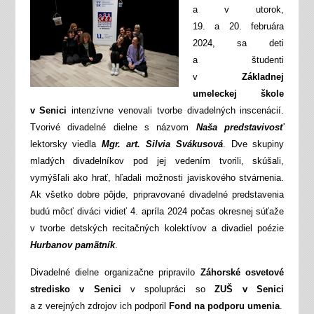
a v utorok,
19. a 20. februára
2024, sa deti
a študenti
v
Základnej
umeleckej škole
v Senici
intenzívne venovali tvorbe divadelných inscenácií.
Tvorivé divadelné dielne s názvom
Naša predstavivosť
lektorsky viedla
Mgr. art. Silvia Svákusová
. Dve skupiny
mladých divadelníkov pod jej vedením tvorili, skúšali,
vymýšľali ako hrať, hľadali možnosti javiskového stvárnenia.
Ak všetko dobre pôjde, pripravované divadelné predstavenia
budú môcť diváci vidieť 4. apríla 2024 počas okresnej súťaže
v tvorbe detských recitačných kolektívov a divadiel poézie
Hurbanov pamätník
.
Divadelné dielne organizačne pripravilo
Záhorské osvetové
stredisko v Senici
v spolupráci so
ZUŠ v Senici
a z verejných zdrojov ich podporil
Fond na podporu umenia
.