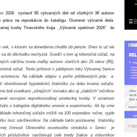
ici 2026 vystaviť 95 výtvarných diel od všetkých 38 autorov
é práce na reprodukcie do katalógu. Ocenené výtvarné diela
tvarnej tvorby Trnavského kraja „Výtvarné spektrum 2026“ do
 vek, v ktorom sa donedávna chodilo do penzie. Dnes to už nie
a sa do dôchodku nechystá. Svedčí o tom aj tohoročná súťaž, na
ktorých väčšinu tvoria maľby autorov starších ako 25 rokov (85),
samotná súťaž. Tento príhovor v jubilejnom roku Výtvarnej Senice
j existencie. Na základe údajov o počte prihlásených prác a
skonštruovať hypotetickú štatistiku za dobu trvania súťaže.
 boli svedkami „silnejších“ rovnako ako aj „slabších“ ročníkov
nené rozvojom neprofesionálnej umeleckej tvorby. V ostatnom
úťaže o kategórie digitálneho umenie a experimentu. Ak by sme
áklade tohoročnej súťaže znížili na 100 exponátov ročne, vyjde
ko tisíc návštevníkov. Na základe takto postavenej štatistiky
nej činnosti Okresného osvetového strediska v Senici je
ch príslušníkov navštevujú celé triedy žiakov a milovníkov