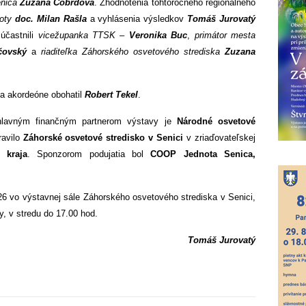
enica
Zuzana Čobrdová
. Zhodnotenia tohtoročného regionálneho
roty
doc. Milan Rašla
a vyhlásenia výsledkov
Tomáš Jurovatý
účastnili
vicežupanka TTSK –
Veronika Buc
,
primátor mesta
čovský
a
riaditeľka Záhorského osvetového strediska
Zuzana
na akordeóne obohatil
Robert Tekel
.
hlavným finančným partnerom výstavy je
Národné osvetové
ravilo
Záhorské osvetové stredisko v Senici
v zriaďovateľskej
 kraja
. Sponzorom podujatia bol
COOP Jednota Senica,
26 vo výstavnej sále Záhorského osvetového strediska v Senici,
, v stredu do 17.00 hod.
Tomáš Jurovatý