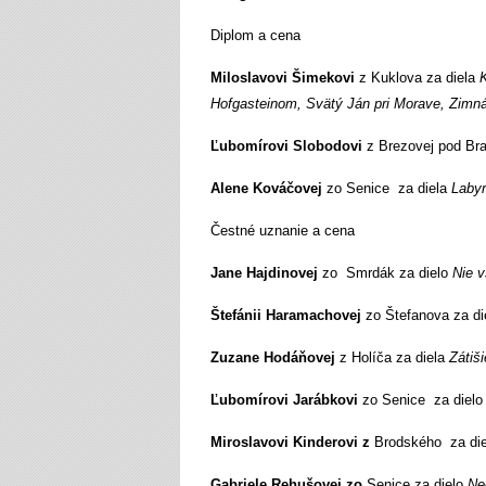
Diplom a cena
Miloslavovi Šimekovi
z Kuklova za diela
Hofgasteinom, Svätý Ján pri Morave, Zimná
Ľubomírovi Slobodovi
z Brezovej pod Br
Alene Kováčovej
zo Senice za diela
Labyr
Čestné uznanie a cena
Jane Hajdinovej
zo Smrdák za dielo
Nie v
Štefánii Haramachovej
zo Štefanova za d
Zuzane Hodáňovej
z Holíča za diela
Zátiši
Ľubomírovi Jarábkovi
zo Senice za diel
Miroslavovi Kinderovi z
Brodského za di
Gabriele Rehušovej zo
Senice za dielo
Ne