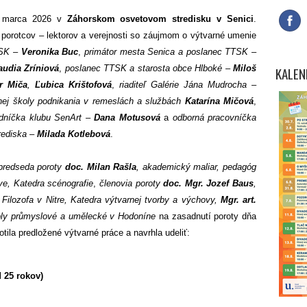
4. marca 2026 v
Záhorskom osvetovom stredisku v Senici
.
porotcov – lektorov a verejnosti so záujmom o výtvarné umenie
TSK –
Veronika Buc
,
primátor mesta Senica a poslanec TTSK –
audia Zríniová
,
poslanec TTSK a starosta obce Hlboké –
Miloš
KALEN
r Miča
,
Ľubica Krištofová
,
riaditeľ Galérie Jána Mudrocha –
rnej školy podnikania v remeslách a službách
Katarína Mičová
,
dníčka klubu SenArt –
Dana Motusová
a
odborná pracovníčka
rediska –
Milada Kotlebová
.
predseda poroty
doc. Milan Rašla
, akademický maliar, pedagóg
ve, Katedra scénografie
,
členovia poroty
doc. Mgr. Jozef Baus
,
Filozofa v Nitre, Katedra výtvarnej tvorby a výchovy,
Mgr. art.
koly průmyslové a umělecké v Hodoníne
na zasadnutí poroty dňa
tila predložené výtvarné práce a navrhla udeliť:
 25 rokov)