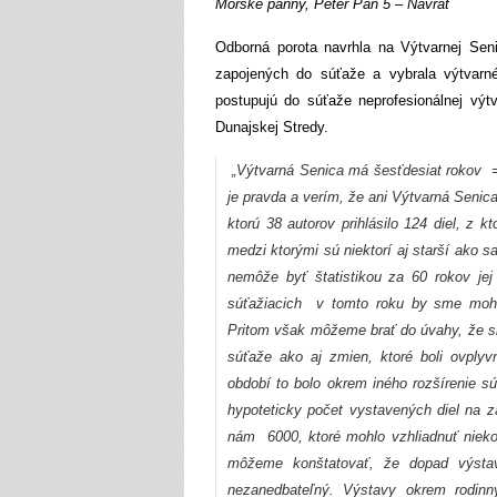
Morské panny, Peter Pan 5 – Návrat
Odborná porota navrhla na Výtvarnej Sen
zapojených do súťaže a vybrala výtvarn
postupujú do súťaže neprofesionálnej vý
Dunajskej Stredy.
„Výtvarná Senica má šesťdesiat rokov =
je pravda a verím, že ani Výtvarná Senic
ktorú 38 autorov prihlásilo 124 diel, z 
medzi ktorými sú niektorí aj starší ako 
nemôže byť štatistikou za 60 rokov je
súťažiacich v tomto roku by sme mohli 
Pritom však môžeme brať do úvahy, že sme
súťaže ako aj zmien, ktoré boli ovplyv
období to bolo okrem iného rozšírenie s
hypoteticky počet vystavených diel na z
nám 6000, ktoré mohlo vzhliadnuť niekoľ
môžeme konštatovať, že dopad výstav
nezanedbateľný. Výstavy okrem rodinný