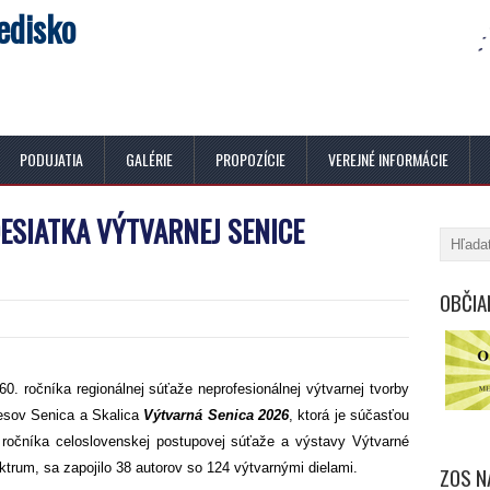
edisko
PODUJATIA
GALÉRIE
PROPOZÍCIE
VEREJNÉ INFORMÁCIE
DESIATKA VÝTVARNEJ SENICE
OBČIA
60. ročníka regionálnej súťaže neprofesionálnej výtvarnej tvorby
esov Senica a Skalica
Výtvarná Senica 2026
, ktorá je súčasťou
 ročníka celoslovenskej postupovej súťaže a výstavy Výtvarné
ktrum, sa zapojilo 38 autorov so 124 výtvarnými dielami.
ZOS N