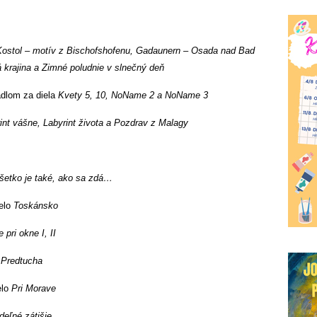
Kostol – motív z Bischofshofenu, Gadaunern – Osada nad Bad
 krajina a Zimné poludnie v slnečný deň
adlom za diela
Kvety 5, 10, NoName 2 a NoName 3
int vášne, Labyrint života a Pozdrav z Malagy
šetko je také, ako sa zdá…
ielo
Toskánsko
e pri okne I, II
o
Predtucha
elo
Pri Morave
deľné zátišie