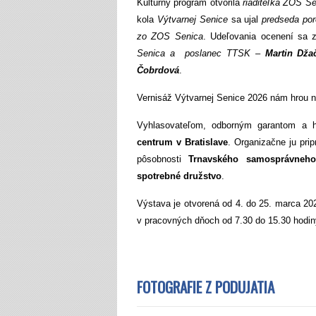
Kultúrny program otvorila
riaditeľka ZOS S
kola
Výtvarnej Senice
sa ujal
predseda po
zo ZOS Senica
. Udeľovania ocenení sa z
Senica a poslanec TTSK –
Martin Dža
Čobrdová
.
Vernisáž Výtvarnej Senice 2026 nám hrou 
Vyhlasovateľom, odborným garantom a 
centrum v Bratislave
. Organizačne ju prip
pôsobnosti
Trnavského samosprávneho
spotrebné družstvo
.
Výstava je otvorená od 4. do 25. marca 20
v pracovných dňoch od 7.30 do 15.30 hodiny
FOTOGRAFIE Z PODUJATIA