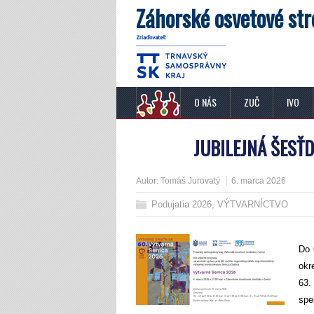
Záhorské osvetové str
O NÁS
ZUČ
IVO
JUBILEJNÁ ŠESŤ
Autor:
Tomáš Jurovatý
6. marca 2026
Podujatia 2026
,
VÝTVARNÍCTVO
Do 
okr
63.
spe