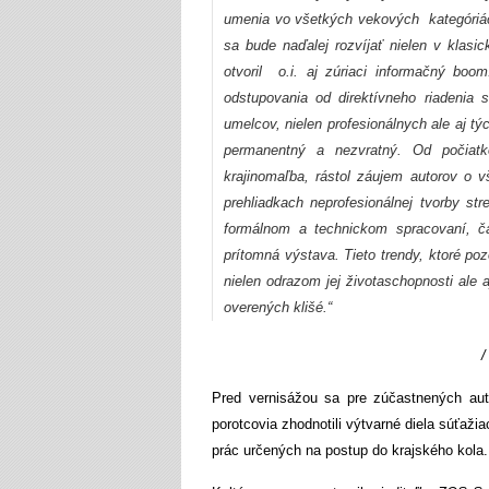
umenia vo všetkých vekových kategóriác
sa bude naďalej rozvíjať nielen v klasic
otvoril o.i. aj zúriaci informačný boo
odstupovania od direktívneho riadenia so
umelcov, nielen profesionálnych ale aj tý
permanentný a nezvratný. Od počiatko
krajinomaľba, rástol záujem autorov o
prehliadkach neprofesionálnej tvorby st
formálnom a technickom spracovaní, ča
prítomná výstava. Tieto trendy, ktoré po
nielen odrazom jej životaschopnosti ale 
overených klišé.
“
/
Pred vernisážou sa pre zúčastnených aut
porotcovia zhodnotili výtvarné diela súťaž
prác určených na postup do krajského kola.