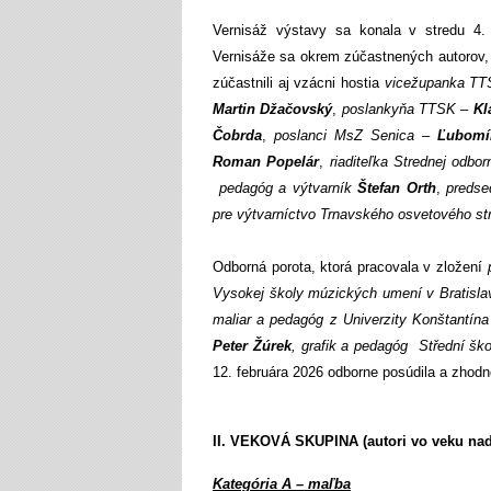
Vernisáž výstavy sa konala v stredu 
Vernisáže sa okrem zúčastnených autorov, 
zúčastnili aj vzácni hostia
vicežupanka T
Martin Džačovský
,
poslankyňa TTSK –
Kl
Čobrda
,
poslanci MsZ Senica –
Ľubomí
Roman Popelár
,
riaditeľka Strednej odbo
pedagóg a výtvarník
Štefan Orth
,
predse
pre výtvarníctvo Trnavského osvetového st
Odborná porota, ktorá pracovala v zložení
Vysokej školy múzických umení v Bratisla
maliar a pedagóg z Univerzity Konštantína 
Peter Žúrek
, grafik a pedagóg Střední š
12. februára 2026 odborne posúdila a zhodno
II. VEKOVÁ SKUPINA (autori vo veku nad
Kategória A – maľba