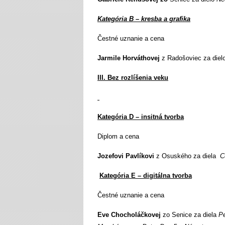
Kategória B – kresba a grafika
Čestné uznanie a cena
Jarmile Horváthovej
z Radošoviec za diel
III. Bez rozlíšenia veku
Kategória D – insitná tvorba
Diplom a cena
Jozefovi Pavlíkovi
z Osuského za diela
C
Kategória E – digitálna tvorba
Čestné uznanie a cena
Eve Chocholáčkovej
zo Senice za diela
Pe