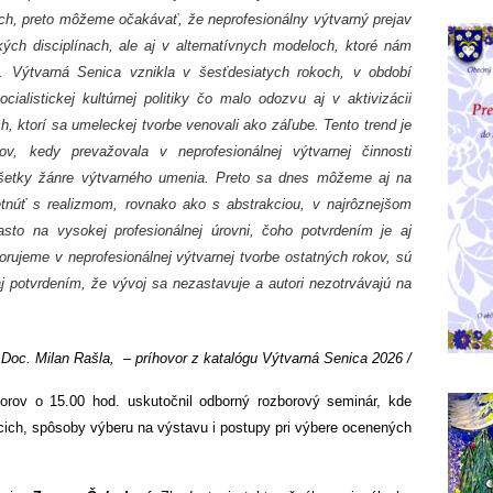
h, preto môžeme očakávať, že neprofesionálny výtvarný prejav
kých disciplínach, ale aj v alternatívnych modeloch, ktoré nám
m. Výtvarná Senica vznikla v šesťdesiatych rokoch, v období
cialistickej kultúrnej politiky čo malo odozvu aj v aktivizácii
ch, ktorí sa umeleckej tvorbe venovali ako záľube. Tento trend je
v, kedy prevažovala v neprofesionálnej výtvarnej činnosti
 všetky žánre výtvarného umenia. Preto sa dnes môžeme aj na
retnúť s realizmom, rovnako ako s abstrakciou, v najrôznejšom
sto na vysokej profesionálnej úrovni, čoho potvrdením je aj
zorujeme v neprofesionálnej výtvarnej tvorbe ostatných rokov, sú
aj potvrdením, že vývoj sa nezastavuje a autori nezotrvávajú na
Doc. Milan Rašla,
– príhovor z katalógu Výtvarná Senica 2026
/
orov o 15.00 hod. uskutočnil odborný rozborový seminár, kde
iacich, spôsoby výberu na výstavu i postupy pri výbere ocenených