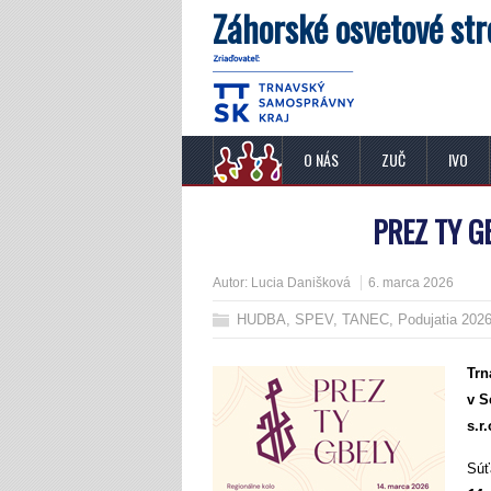
Záhorské osvetové str
O NÁS
ZUČ
IVO
PREZ TY G
Autor:
Lucia Danišková
6. marca 2026
HUDBA, SPEV, TANEC
,
Podujatia 202
Tr
v S
s.r.
Súť