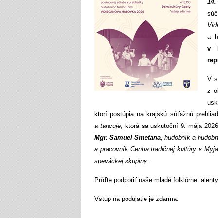
14.
súč
Vid
a h
v B
rep
V s
z o
usk
ktorí postúpia na krajskú súťažnú prehli
a tancuje
, ktorá sa uskutoční 9. mája 2026
Mgr. Samuel Smetana
, hudobník a hudobn
a pracovník Centra tradičnej kultúry v Myj
speváckej skupiny
.
Príďte podporiť naše mladé folklórne talenty
Vstup na podujatie je zdarma.