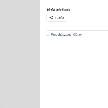
Zdieľaj tento článok:
Zdieľať
← Predchádzajúci článok