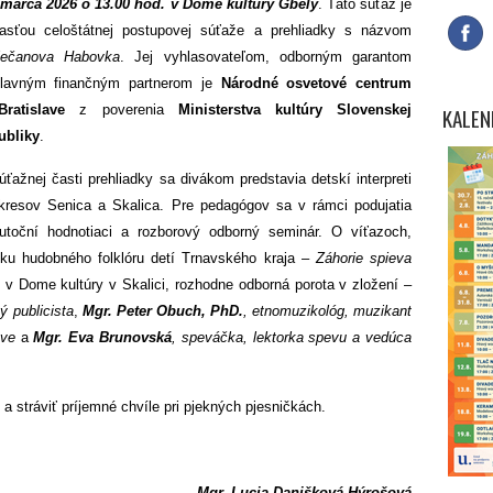
 marca 2026 o 13.00 hod. v Dome kultúry Gbely
. Táto súťaž je
asťou celoštátnej postupovej súťaže a prehliadky s názvom
iečanova Habovka
. Jej vyhlasovateľom, odborným garantom
lavným finančným partnerom je
Národné osvetové centrum
ratislave
z poverenia
Ministerstva kultúry Slovenskej
KALEN
ubliky
.
úťažnej časti prehliadky sa divákom predstavia detskí interpreti
kresov Senica a Skalica. Pre pedagógov sa v rámci podujatia
utoční hodnotiaci a rozborový odborný seminár. O víťazoch,
adku hudobného folklóru detí Trnavského kraja –
Záhorie spieva
 v Dome kultúry v Skalici, rozhodne odborná porota v zložení –
ý publicista
,
Mgr. Peter Obuch, PhD.
, etnomuzikológ, muzikant
ave
a
Mgr. Eva Brunovská
, speváčka, lektorka spevu a vedúca
 a stráviť príjemné chvíle pri pjekných pjesničkách.
Mgr. Lucia Danišková Hýrošová