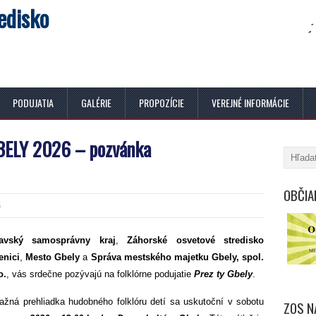
edisko
PODUJATIA
GALÉRIE
PROPOZÍCIE
VEREJNÉ INFORMÁCIE
BELY 2026 – pozvánka
OBČIA
6
navský samosprávny kraj
,
Záhorské osvetové stredisko
enici
,
Mesto Gbely
a
Správa mestského majetku Gbely, spol.
o.
, vás srdečne pozývajú na folklórne podujatie
Prez ty Gbely
.
ažná prehliadka hudobného folklóru detí sa uskutoční v sobotu
ZOS N