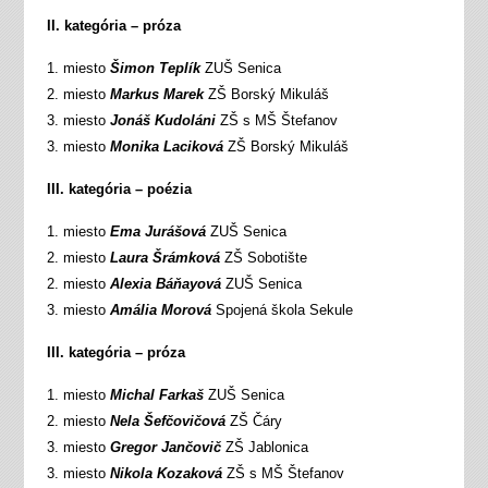
II. kategória – próza
1. miesto
Šimon Teplík
ZUŠ Senica
2. miesto
Markus Marek
ZŠ Borský Mikuláš
3. miesto
Jonáš Kudoláni
ZŠ s MŠ Štefanov
3. miesto
Monika Laciková
ZŠ Borský Mikuláš
III. kategória – poézia
1. miesto
Ema Jurášová
ZUŠ Senica
2. miesto
Laura Šrámková
ZŠ Sobotište
2. miesto
Alexia Báňayová
ZUŠ Senica
3. miesto
Amália Morová
Spojená škola Sekule
III. kategória – próza
1. miesto
Michal Farkaš
ZUŠ Senica
2. miesto
Nela Šefčovičová
ZŠ Čáry
3. miesto
Gregor Jančovič
ZŠ Jablonica
3. miesto
Nikola Kozaková
ZŠ s MŠ Štefanov