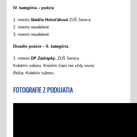
IV. kategória – poézia
1. miesto
Natália Holoďáková
ZUŠ Senica
2. miesto neudelené
3. miesto neudelené
Divadlo poézie – II. kategória
1. miesto
DP Zádrapky
, ZUŠ Senica
Kolektív súboru: Kreslím čiaru nie vždy rovnú
Réžia: Kolektív súboru
FOTOGRAFIE Z PODUJATIA