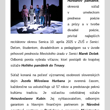
Hurbanov pamätník
,
okresná súťaž
v umeleckom
prednese poézie
a prózy a v tvorbe
divadiel poézie,
privítal najlepších
recitátorov okresu Senica 10. apríla 2025 v
ZUŠ v Senici
.
Deťom, študentom, divadelníkom a pedagógom sa v úvode
prihovoril
prednosta Mestského úradu v Senici
Marek Došek
.
Odborná porota vybrala víťazov, ktorí postúpili do krajskej
súťaže
Hollého pamätník do Trnavy
.
Súťaž konaná na počesť významnej osobnosti slovenských
dejín
Jozefa Miloslava Hurbana
je overená časom,
každoročne sa uskutočňuje už 57 rokov a predstavuje peknú
kultúrnu tradíciu. Je súčasťou celoštátnej súťaže
Hviezdoslavov Kubín
. Jej vyhlasovateľom, odborným
garantom a hlavným finančným partnerom je
Národné