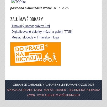
posledná aktualizácia webu:
31.
7. 2026
ZAUJÍMAVÉ ODKAZY
Trnavský samosprávny kraj
Digitalizované zbierky múzeí a galérií TTSK
Mesiac slobody v Trnavskom kraji
OBSAH JE CHRÁNENÝ AUTORSKÝMI PRÁVAMI. © ZOS 2026
SPRÁVCA OBSAHU (ZOS)
|
MAPA STRÁNOK
|
TECHNICKÁ PODPORA
(ZOS)
|
VYHLÁSENIE O PRÍSTUPNOSTI