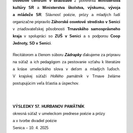
osvetové centrum v Bratislave
z poverenia
Ministerstva
kultúry SR
a
Ministerstva školstva, výskumu, vývoja
a mládeže SR
. Slávnosť poézie, prózy a mladých ľudí
organizačne pripravilo
Záhorské osvetové stredisko v Senici
v zriaďovateľskej pôsobnosti
Trnavského samosprávneho
kraja
v spolupráci so
ZUŠ v Senici
a s podporou
Coop
Jednoty, SD v Senici
.
Recitátorom a členom súboru
Zádrapky
ďakujeme za prípravu
na súťaž a ich pedagógom za pestovanie vzťahu k literatúre
a kráse umeleckého slova v deťom a mladých ľuďoch.
V krajskej súťaži
Hollého pamätník
v Trnave želáme
postupujúcim veľa šťastia a úspechov.
VÝSLEDKY 57. HURBANOV PAMÄTNÍK
okresná súťaž v umeleckom prednese poézie a prózy
a v tvorbe divadiel poézie
Senica – 10. 4. 2025