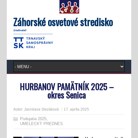
Záhorské osvetové stredisko
HURBANOV PAMÄTNÍK 2025 –
okres Senica
Autor:
Jaroslava Slezáková
17. apríla 2025
Podujatia 2025
,
UMELECKÝ PREDNES