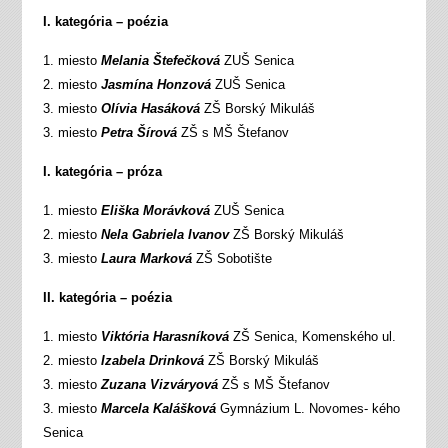
I. kategória – poézia
1. miesto
Melania Štefečková
ZUŠ Senica
2. miesto
Jasmína Honzová
ZUŠ Senica
3. miesto
Olívia Hasáková
ZŠ Borský Mikuláš
3. miesto
Petra Šírová
ZŠ s MŠ Štefanov
I. kategória – próza
1. miesto
Eliška Morávková
ZUŠ Senica
2. miesto
Nela Gabriela Ivanov
ZŠ Borský Mikuláš
3. miesto
Laura Marková
ZŠ Sobotište
II. kategória – poézia
1. miesto
Viktória Harasníková
ZŠ Senica, Komenského ul.
2. miesto
Izabela Drinková
ZŠ Borský Mikuláš
3. miesto
Zuzana Vizváryová
ZŠ s MŠ Štefanov
3. miesto
Marcela Kalášková
Gymnázium L. Novomes- kého
Senica