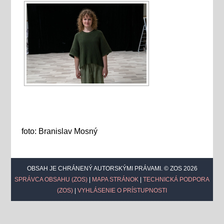
foto: Branislav Mosný
OBSAH JE CHRÁNENÝ AUTORSKÝMI PRÁVAMI. © ZOS 2026
SPRÁVCA OBSAHU (ZOS)
|
MAPA STRÁNOK
|
TECHNICKÁ PODPORA
(ZOS)
|
VYHLÁSENIE O PRÍSTUPNOSTI