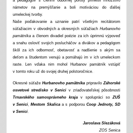
a pedagógov s členmi odbornej poroty priniesli množstvo
námetov na premýšľanie a boli motiváciou do ďalšej
umeleckej tvorby.
Naše poďakovanie a uznanie patrí všetkým recitátorom
súťažiacim v obvodných a okresných súťažiach
Hurbanovho
pamätníka
a členom divadiel poézie za ich úprimnú výpoveď
a snahu osloviť svojich poslucháčov a divákov a pedagógom
škôl za ich odbornosť, obetavosť a nadšenie s akým sa
deťom a študentom venujú a pomáhajú im v ich umeleckom
raste. Len vďaka nim mohol Hurbanov pamätník vstúpiť
v tomto roku už do svojej druhej polstoročnice.
Okresné súťaže
Hurbanovho pamätníka
pripravilo
Záhorské
osvetové stredisko v Senici
v zriaďovateľskej pôsobnosti
Trnavského samosprávneho kraja
v spolupráci so
ZUŠ
v Senici
,
Mestom Skalica
a s podporou
Coop Jednoty, SD
v Senici
.
Jaroslava Slezáková
ZOS Senica