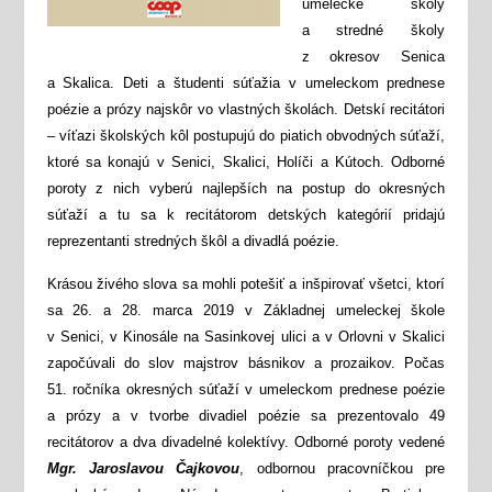
umelecké školy
a stredné školy
z okresov Senica
a Skalica. Deti a študenti súťažia v umeleckom prednese
poézie a prózy najskôr vo vlastných školách. Detskí recitátori
– víťazi školských kôl postupujú do piatich obvodných súťaží,
ktoré sa konajú v Senici, Skalici, Holíči a Kútoch. Odborné
poroty z nich vyberú najlepších na postup do okresných
súťaží a tu sa k recitátorom detských kategórií pridajú
reprezentanti stredných škôl a divadlá poézie.
Krásou živého slova sa mohli potešiť a inšpirovať všetci, ktorí
sa 26. a 28. marca 2019 v Základnej umeleckej škole
v Senici, v Kinosále na Sasinkovej ulici a v Orlovni v Skalici
započúvali do slov majstrov básnikov a prozaikov. Počas
51. ročníka okresných súťaží v umeleckom prednese poézie
a prózy a v tvorbe divadiel poézie sa prezentovalo 49
recitátorov a dva divadelné kolektívy. Odborné poroty vedené
Mgr. Jaroslavou Čajkovou
, odbornou pracovníčkou pre