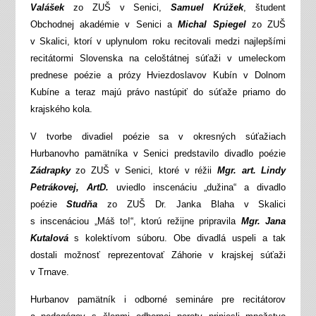
Valášek
zo ZUŠ v Senici,
Samuel Krúžek
, študent
Obchodnej akadémie v Senici a
Michal Spiegel
zo ZUŠ
v Skalici, ktorí v uplynulom roku recitovali medzi najlepšími
recitátormi Slovenska na celoštátnej súťaži v umeleckom
prednese poézie a prózy Hviezdoslavov Kubín v Dolnom
Kubíne a teraz majú právo nastúpiť do súťaže priamo do
krajského kola.
V tvorbe divadiel poézie sa v okresných súťažiach
Hurbanovho pamätníka v Senici predstavilo divadlo poézie
Zádrapky
zo ZUŠ v Senici, ktoré v réžii
Mgr. art. Lindy
Petrákovej, ArtD.
uviedlo inscenáciu „dužina“ a divadlo
poézie
Studňa
zo ZUŠ Dr. Janka Blaha v Skalici
s inscenáciou „Máš to!“, ktorú režijne pripravila
Mgr. Jana
Kutalová
s kolektívom súboru. Obe divadlá uspeli a tak
dostali možnosť reprezentovať Záhorie v krajskej súťaži
v Trnave.
Hurbanov pamätník i odborné semináre pre recitátorov