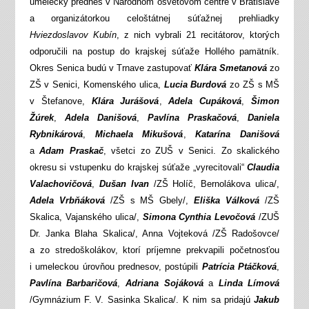
umelecký prednes v Národnom osvetovom centre v Bratislave
a organizátorkou celoštátnej súťažnej prehliadky
Hviezdoslavov Kubín
, z nich vybrali 21 recitátorov, ktorých
odporučili na postup do krajskej súťaže Hollého pamätník.
Okres Senica budú v Trnave zastupovať
Klára Smetanová
zo
ZŠ v Senici, Komenského ulica,
Lucia Burdová
zo ZŠ s MŠ
v Štefanove,
Klára Jurášová
,
Adela Cupáková
,
Šimon
Žúrek
,
Adela Danišová
,
Pavlína Praskačová
,
Daniela
Rybnikárová
,
Michaela Mikušová
,
Katarína Danišová
a
Adam Praskač
, všetci zo ZUŠ v Senici. Zo skalického
okresu si vstupenku do krajskej súťaže „vyrecitovali“
Claudia
Valachovičová
,
Dušan Ivan
/ZŠ Holíč, Bernolákova ulica/,
Adela Vrbňáková
/ZŠ s MŠ Gbely/,
Eliška Válková
/ZŠ
Skalica, Vajanského ulica/,
Simona Cynthia Levočová
/ZUŠ
Dr. Janka Blaha Skalica/, Anna Vojteková /ZŠ Radošovce/
a zo stredoškolákov, ktorí príjemne prekvapili početnosťou
i umeleckou úrovňou prednesov, postúpili
Patrícia Ptáčková
,
Pavlína Barbaričová
,
Adriana Sojáková
a
Linda Límová
/Gymnázium F. V. Sasinka Skalica/. K nim sa pridajú
Jakub