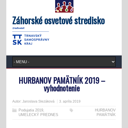
Záhorské osvetové stredisko
HURBANOV PAMÄTNÍK 2019 –
vyhodnotenie
Autor:
Jaroslava Slezáková
3. apríla 2019
Podujatia 2019
,
HURBANOV
UMELECKÝ PREDNES
PAMÄTNÍK