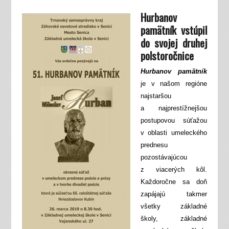
Hurbanov
pamätník vstúpil
do svojej druhej
polstoročnice
Hurbanov pamätník
je v našom regióne
najstaršou
a najprestížnejšou
postupovou súťažou
v oblasti umeleckého
prednesu
pozostávajúcou
z viacerých kôl.
Každoročne sa doň
zapájajú takmer
všetky základné
školy, základné