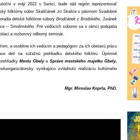
utoční v máji 2022 v Senici, bude náš región reprezentovať
ký folklórny súbor
Skaličánek zo Skalice
s pásmom Svadobné
poradia detské folklórne súbory
Brodčánek z Brodského
,
Juránek
ova – Smolinského
. Pre vedúcich súborov sa v rámci podujatia
tiaci a rozborový odborný seminár.
om, a osobitne ich vedúcim a pedagógom za ich obetavú prácu
prave detí na súťažnú prehliadku detského folklóru. Úprimné
 prehliadky
Mestu Gbely
a
Správe mestského majetku Gbely,
oluorganizátorsky vynikajúco zvládnutú realizáciu kultúrneho
Mgr. Miroslav Koprla, PhD.