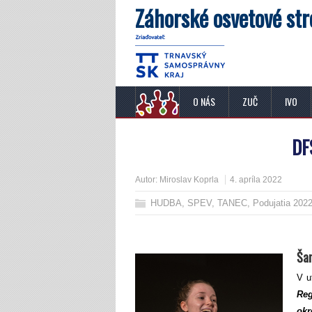
Záhorské osvetové str
O NÁS
ZUČ
IVO
DF
Autor:
Miroslav Koprla
4. apríla 2022
HUDBA, SPEV, TANEC
,
Podujatia 202
Šan
V u
Reg
ok