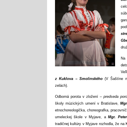
cel
súb
gar
pod
str
Gbe
dru
Na 
det
Veľ
z Kuklova – Smolinského
(V Šaštíne n
zelách).
Odborná porota v zložení –
predseda por
školy múzických umení v Bratislave,
Mgr
etnochoreologička, choreografka, pracovníč
umeleckej škole v Myjave, a
Mgr. Pete
tradičnej kultúry v Myjave rozhodla, že na