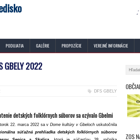
edisko
PODUJATIA
GALÉRIE
PROPOZÍCIE
VEREJNÉ INFORMÁCIE
S GBELY 2022
OBČIA
2
DFS GBELY
tenie detských folklórnych súborov sa ozývalo Gbelmi
torok 22. marca 2022 sa v
Dome kultúry v Gbeloch
uskutočnila
ionálna súťažná prehliadka detských folklórnych súborov
ZOS N
resov Senica a Skalica
, ktorá je súčasťou 28. ročníka