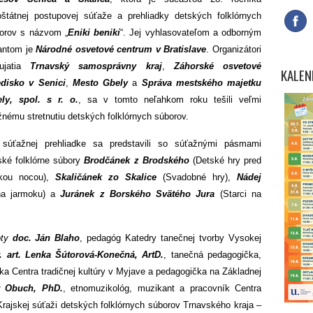
oštátnej postupovej súťaže a prehliadky detských folklórnych
orov s názvom „
Eniki beniki
“. Jej vyhlasovateľom a odborným
antom je
Národné osvetové centrum v Bratislave
. Organizátori
ujatia
Trnavský samosprávny kraj
,
Záhorské osvetové
KALEN
edisko v Senici
,
Mesto Gbely
a
Správa mestského majetku
ly, spol. s r. o.
, sa v tomto neľahkom roku tešili veľmi
žnému stretnutiu detských folklórnych súborov.
súťažnej prehliadke sa predstavili so súťažnými pásmami
ské folklórne súbory
Brodčánek z Brodského
(Detské hry pred
kou nocou),
Skaličánek zo Skalice
(Svadobné hry),
Nádej
a jarmoku) a
Juránek z Borského Svätého Jura
(Starci na
oty
doc. Ján Blaho
, pedagóg Katedry tanečnej tvorby Vysokej
. art. Lenka Šútorová-Konečná, ArtD.
, tanečná pedagogička,
ka Centra tradičnej kultúry v Myjave a pedagogička na Základnej
r Obuch, PhD.
, etnomuzikológ, muzikant a pracovník Centra
 Krajskej súťaži detských folklórnych súborov Trnavského kraja –