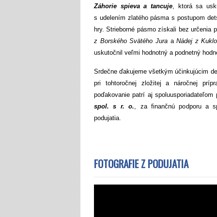
Záhorie spieva a tancuje
, ktorá sa usk
s udelením zlatého pásma s postupom dets
hry. Strieborné pásmo získali bez určenia 
z Borského Svätého Jura
a
Nádej z Kukl
uskutočnil veľmi hodnotný a podnetný hodno
Srdečne ďakujeme všetkým účinkujúcim deť
pri tohtoročnej zložitej a náročnej prí
poďakovanie patrí aj spoluusporiadateľom
spol. s r. o.
, za finančnú podporu a sp
podujatia.
FOTOGRAFIE Z PODUJATIA