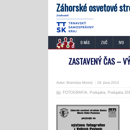
Záhorské osvetové str
O NÁS
ZUČ
IVO
ZASTAVENÝ ČAS – V
Autor:
Branislav Mosný
28. júna 2014
FOTOGRAFIA
,
Podujatia
,
Podujatia 20