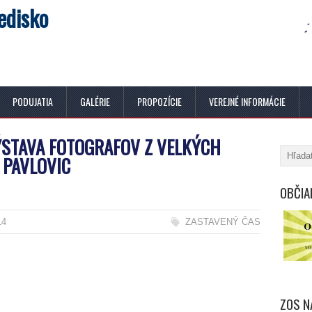
edisko
PODUJATIA
GALÉRIE
PROPOZÍCIE
VEREJNÉ INFORMÁCIE
ÝSTAVA FOTOGRAFOV Z VELKÝCH
PAVLOVIC
OBČIA
14
ZASTAVENÝ ČAS
ZOS N