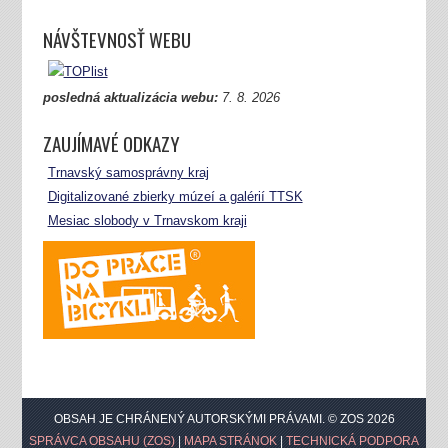
NÁVŠTEVNOSŤ WEBU
posledná aktualizácia webu:
7.
8. 2026
ZAUJÍMAVÉ ODKAZY
Trnavský samosprávny kraj
Digitalizované zbierky múzeí a galérií TTSK
Mesiac slobody v Trnavskom kraji
OBSAH JE CHRÁNENÝ AUTORSKÝMI PRÁVAMI. © ZOS 2026
SPRÁVCA OBSAHU (ZOS)
|
MAPA STRÁNOK
|
TECHNICKÁ PODPORA