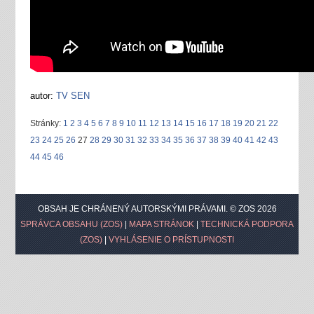
autor:
TV SEN
Stránky:
1
2
3
4
5
6
7
8
9
10
11
12
13
14
15
16
17
18
19
20
21
22
23
24
25
26
27
28
29
30
31
32
33
34
35
36
37
38
39
40
41
42
43
44
45
46
OBSAH JE CHRÁNENÝ AUTORSKÝMI PRÁVAMI. © ZOS 2026
SPRÁVCA OBSAHU (ZOS)
|
MAPA STRÁNOK
|
TECHNICKÁ PODPORA
(ZOS)
|
VYHLÁSENIE O PRÍSTUPNOSTI