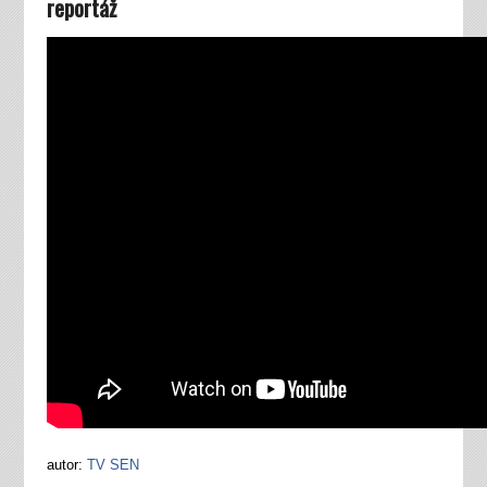
reportáž
autor:
TV SEN