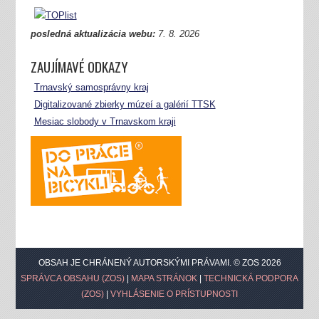
posledná aktualizácia webu:
7.
8. 2026
ZAUJÍMAVÉ ODKAZY
Trnavský samosprávny kraj
Digitalizované zbierky múzeí a galérií TTSK
Mesiac slobody v Trnavskom kraji
OBSAH JE CHRÁNENÝ AUTORSKÝMI PRÁVAMI. © ZOS 2026
SPRÁVCA OBSAHU (ZOS)
|
MAPA STRÁNOK
|
TECHNICKÁ PODPORA
(ZOS)
|
VYHLÁSENIE O PRÍSTUPNOSTI