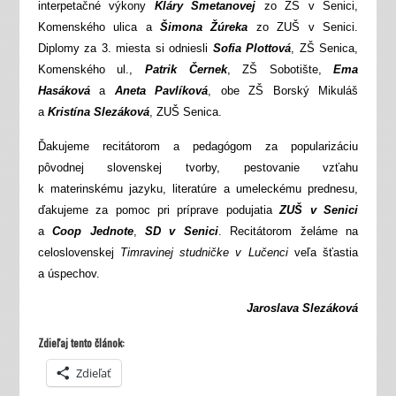
interpetačné výkony
Kláry Smetanovej
zo ZŠ v Senici,
Komenského ulica a
Šimona Žúreka
zo ZUŠ v Senici.
Diplomy za 3. miesta si odniesli
Sofia Plottová
, ZŠ Senica,
Komenského ul.,
Patrik Černek
, ZŠ Sobotište,
Ema
Hasáková
a
Aneta Pavlíková
, obe ZŠ Borský Mikuláš
a
Kristína Slezáková
, ZUŠ Senica.
Ďakujeme recitátorom a pedagógom za popularizáciu
pôvodnej slovenskej tvorby, pestovanie vzťahu
k materinskému jazyku, literatúre a umeleckému prednesu,
ďakujeme za pomoc pri príprave podujatia
ZUŠ v Senici
a
Coop Jednote
,
SD v Senici
. Recitátorom želáme na
celoslovenskej
Timravinej studničke v Lučenci
veľa šťastia
a úspechov.
Jaroslava Slezáková
Zdieľaj tento článok:
Zdieľať