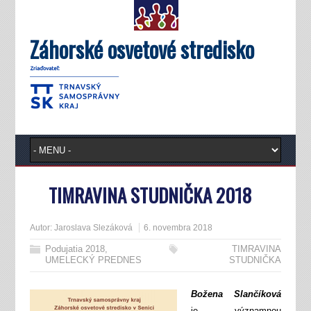
Záhorské osvetové stredisko
TIMRAVINA STUDNIČKA 2018
Autor:
Jaroslava Slezáková
6. novembra 2018
Podujatia 2018
,
TIMRAVINA
UMELECKÝ PREDNES
STUDNIČKA
Božena Slančíková
je významnou