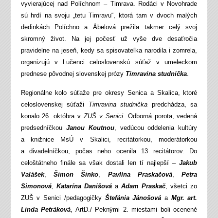
vyvierajúcej nad Políchnom – Timrava. Rodáci v Novohrade
sú hrdí na svoju „tetu Timravu“, ktorá tam v dvoch malých
dedinkách Políchno a Ábelová prežila takmer celý svoj
skromný život. Na jej počesť už vyše dve desaťročia
pravidelne na jeseň, kedy sa spisovateľka narodila i zomrela,
organizujú v Lučenci celoslovenskú súťaž v umeleckom
prednese pôvodnej slovenskej prózy
Timravina studnička
.
Regionálne kolo súťaže pre okresy Senica a Skalica, ktoré
celoslovenskej súťaži
Timravina studnička
predchádza, sa
konalo 26. októbra v
ZUŠ v Senici
. Odborná porota, vedená
predsedníčkou
Janou Koutnou
, vedúcou oddelenia kultúry
a knižnice MsÚ v Skalici, recitátorkou, moderátorkou
a divadelníčkou, počas neho ocenila 13 recitátorov. Do
celoštátneho finále sa však dostali len tí najlepší –
Jakub
Valášek
,
Šimon Šinko
,
Pavlína Praskačová
,
Petra
Simonová
,
Katarína Danišová
a
Adam Praskač
, všetci zo
ZUŠ v Senici /pedagogičky
Štefánia Jánošová
a
Mgr. art.
Linda Petráková
, ArtD./ Peknými 2. miestami boli ocenené