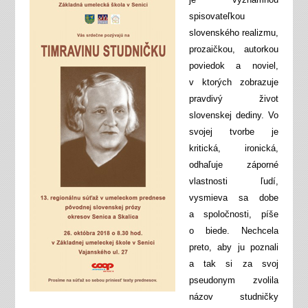
spisovateľkou
slovenského realizmu,
prozaičkou, autorkou
poviedok a noviel,
v ktorých zobrazuje
pravdivý život
slovenskej dediny. Vo
svojej tvorbe je
kritická, ironická,
odhaľuje záporné
vlastnosti ľudí,
vysmieva sa dobe
a spoločnosti, píše
o biede. Nechcela
preto, aby ju poznali
a tak si za svoj
pseudonym zvolila
názov studničky