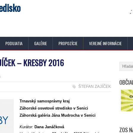
edisko
PODUJATIA
GALÉRIE
PROPOZÍCIE
VEREJNÉ INFORMÁCIE
JÍČEK – KRESBY 2016
6
OBČIA
ŠTEFAN ZAJÍČEK
Trnavský samosprávny kraj
Záhorské osvetové stredisko v Senici
Záhorská galéria Jána Mudrocha v Senici
Kurátor:
Dana Janáčková
ZOS N