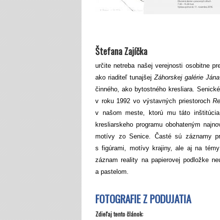
Štefana Zajíčka
určite netreba našej verejnosti osobitne
ako riaditeľ tunajšej
Záhorskej galérie Ján
činného, ako bytostného kresliara. Senick
v roku 1992 vo výstavných priestoroch
Re
v našom meste, ktorú mu táto inštitúcia
kresliarskeho programu obohateným najnovš
motívy zo Senice. Časté sú záznamy pro
s figúrami, motívy krajiny, ale aj na témy
záznam reality na papierovej podložke ne
a pastelom.
FOTOGRAFIE Z PODUJATIA
Zdieľaj tento článok: