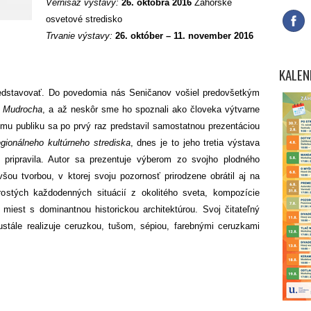
Vernisáž výstavy:
26. októbra 2016
Záhorské
osvetové stredisko
Trvanie výstavy:
26. október – 11. november 2016
KALEN
 predstavovať. Do povedomia nás Seničanov vošiel predovšetkým
a Mudrocha
, a až neskôr sme ho spoznali ako človeka výtvarne
ému publiku sa po prvý raz predstavil samostatnou prezentáciou
gionálneho kultúrneho strediska
, dnes je to jeho tretia výstava
 pripravila. Autor sa prezentuje výberom zo svojho plodného
ou tvorbou, v ktorej svoju pozornosť prirodzene obrátil aj na
stých každodenných situácií z okolitého sveta, kompozície
 miest s dominantnou historickou architektúrou. Svoj čitateľný
ustále realizuje ceruzkou, tušom, sépiou, farebnými ceruzkami