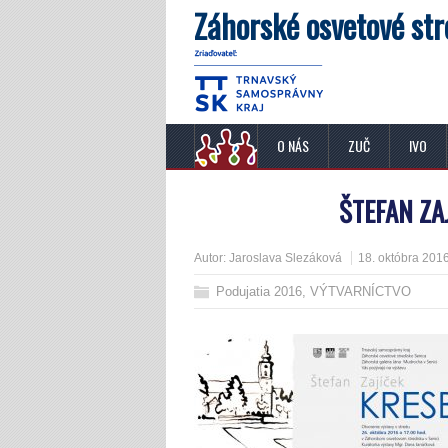
Záhorské osvetové str
O NÁS
ZUČ
IVO
ŠTEFAN ZA
Autor:
Jaroslava Slezáková
18. októbra 201
Podujatia 2016
,
VÝTVARNÍCTVO