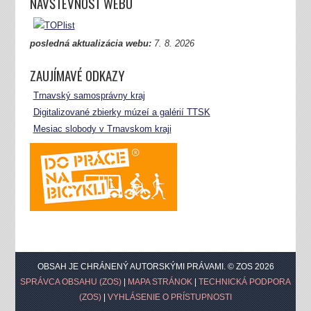
NÁVŠTEVNOSŤ WEBU
posledná aktualizácia webu:
7.
8. 2026
ZAUJÍMAVÉ ODKAZY
Trnavský samosprávny kraj
Digitalizované zbierky múzeí a galérií TTSK
Mesiac slobody v Trnavskom kraji
OBSAH JE CHRÁNENÝ AUTORSKÝMI PRÁVAMI. © ZOS 2026
SPRÁVCA OBSAHU (ZOS)
|
MAPA STRÁNOK
|
TECHNICKÁ PODPORA
(ZOS)
|
VYHLÁSENIE O PRÍSTUPNOSTI