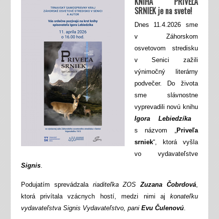
KNIHA PRIVEĽA
SRNIEK je na svete!
Dnes 11.4.2026 sme
v Záhorskom
osvetovom stredisku
v Senici zažili
výnimočný literárny
podvečer. Do života
sme slávnostne
vyprevadili novú knihu
Igora Lebiedzíka
s názvom „
Priveľa
srniek
“, ktorá vyšla
vo vydavateľstve
Signis
.
Podujatím sprevádzala
riaditeľka ZOS
Zuzana Čobrdová
,
ktorá privítala vzácnych hostí, medzi nimi aj
konateľku
vydavateľstva Signis Vydavateľstvo, pani
Evu Čulenovú
.