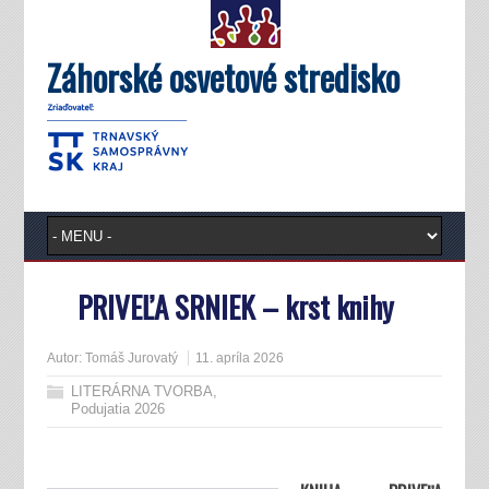
Záhorské osvetové stredisko
PRIVEĽA SRNIEK – krst knihy
Autor:
Tomáš Jurovatý
11. apríla 2026
LITERÁRNA TVORBA
,
Podujatia 2026