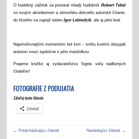
O hudobný zážitok sa postaral mladý hudobník
Robert Tekel
so svojím akordeónom a atmosféru dotvorilo autorské čítanie,
do ktorého sa zapojil nielen
Igor Lebiedzík
, ale aj jeho brat.
Najemotívnejším momentom bol krst – knihu kvetmi obsypali
autorovi vnuci spoločne s jeho manželkou.
Prajeme knižke aj vydavateľstvu Signis veľa nadšených
čitateľov!
FOTOGRAFIE Z PODUJATIA
Zdieľaj tento článok:
Zdieľať
← Predchádzajúci článok
Nasledujúci článok →