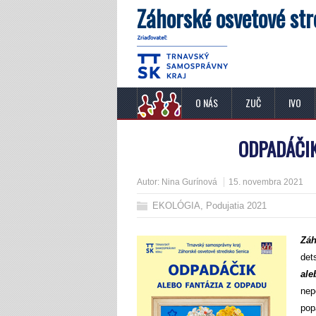
Záhorské osvetové str
O NÁS
ZUČ
IVO
ODPADÁČIK
Autor:
Nina Gurínová
15. novembra 2021
EKOLÓGIA
,
Podujatia 2021
Záh
det
ale
nep
pop