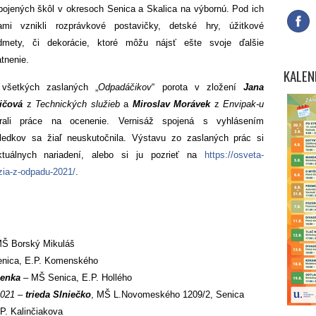
pojených škôl v okresoch Senica a Skalica na výbornú. Pod ich
ami vznikli rozprávkové postavičky, detské hry, úžitkové
dmety, či dekorácie, ktoré môžu nájsť ešte svoje ďalšie
atnenie.
KALEN
všetkých zaslaných „
Odpadáčikov
“ porota v zložení
Jana
ičová
z
Technických služieb
a
Miroslav Morávek
z
Envipak-u
rali práce na ocenenie. Vernisáž spojená s vyhlásením
ledkov sa žiaľ neuskutočnila. Výstavu zo zaslaných prác si
tuálnych nariadení, alebo si ju pozrieť na
https://osveta-
azia-z-odpadu-2021/
.
Š Borský Mikuláš
nica, E.P. Komenského
ienka
– MŠ Senica, E.P. Hollého
2021 –
trieda Slniečko
, MŠ L.Novomeského 1209/2, Senica
P. Kalinčiakova