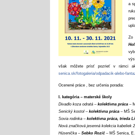
a s
ruk
pre
upl
Zo 
Hol
vyb
výs
však môžete prísť pozrieť v rámci ak
senica.sk/fotogaleria/odpadacik-alebo-fant
Ocenené práce , bez určenia poradia:
I. kategória – materské školy
Divadlo koza odratá –
kolektívna práca
– M
Senický kostol –
kolektívna práca
–
MŠ Se
Sovia rodinka –
kolektívna práca, trieda L
Nová značková jesenná kolekcia kabeliek 
Húsenička –
Sebko Rozič
– MŠ Senica, E.