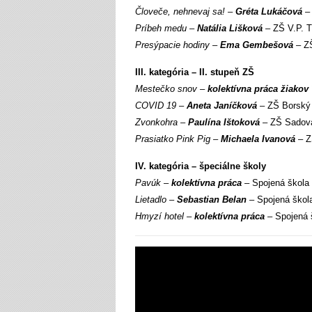
Človeče, nehnevaj sa! –
Gréta Lukáčová
– 
Príbeh medu –
Natália Lišková
– ZŠ V.P. T
Presýpacie hodiny –
Ema Gembešová
– ZŠ
III. kategória – II. stupeň ZŠ
Mestečko snov –
kolektívna práca žiakov 
COVID 19 –
Aneta Janíčková
– ZŠ Borský
Zvonkohra –
Paulína Ištoková
– ZŠ Sadov
Prasiatko Pink Pig –
Michaela Ivanová
– Z
IV. kategória – špeciálne školy
Pavúk –
kolektívna práca
– Spojená škola
Lietadlo –
Sebastian Belan
– Spojená škol
Hmyzí hotel –
kolektívna práca
– Spojená 