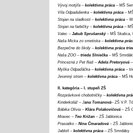
Vývoj motýľa –
kolektívna práca
– MŠ Seni
Víla Odpadulienka –
kolektívna práca
– MŠ 
Stojan na sladkosti –
kolektívna práca
– MŠ
Stojan na farbičky –
kolektívna práca
– MŠ 
Valec –
Jakub Sprušanský
– MŠ Skalica, 
Naša Micka zo smetiska –
kolektívna prác
Bezpečne do školy –
kolektívna práca tri
Naša ZOO –
trieda Slniečka
– MŠ Smrdák
Princezná z Pet fliaš –
Adela Pretoryová
–
Myška Odpaďáčka –
kolektívna práca
– tr
Jesenný strom –
kolektívna práca
– MŠ Hol
II. kategória – I. stupeň ZŠ
Rozprávkové chobotničky –
kolektívna prá
Kinderkoláž – J
ana Tomanová
– ZŠ V.P. T
Bábika Olívia –
Klára Polakovičová
– ZŠ 
Mravec –
Teo Križan
– ZŠ Jablonica
Prasiatko –
Nina Čmaradová
– ZŠ Jabloni
Jabloň –
kolektívna práca
– ZŠ Smrdáky