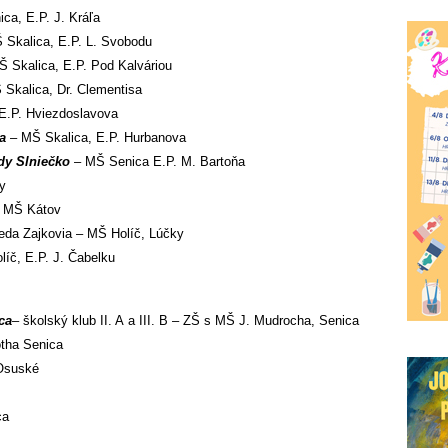
ca, E.P. J. Kráľa
Skalica, E.P. L. Svobodu
 Skalica, E.P. Pod Kalváriou
Skalica, Dr. Clementisa
E.P. Hviezdoslavova
a
– MŠ Skalica, E.P. Hurbanova
edy Slniečko
– MŠ Senica E.P. M. Bartoňa
y
 MŠ Kátov
ieda Zajkovia – MŠ Holíč, Lúčky
íč, E.P. J. Čabelku
ca
– školský klub II. A a III. B – ZŠ s MŠ J. Mudrocha, Senica
ótha Senica
Osuské
ca