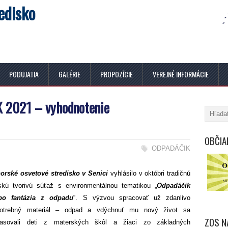
edisko
PODUJATIA
GALÉRIE
PROPOZÍCIE
VEREJNÉ INFORMÁCIE
 2021 – vyhodnotenie
OBČIA
ODPADÁČIK
orské osvetové stredisko v Senici
vyhlásilo v októbri tradičnú
skú tvorivú súťaž s environmentálnou tematikou „
Odpadáčik
bo fantázia z odpadu
“. S výzvou spracovať už zdanlivo
otrebný materiál – odpad a vdýchnuť mu nový život sa
ZOS N
asovali deti z materských škôl a žiaci zo základných