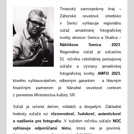
Trnavský samosprávny kraj –
Záhorské osvetové stredisko
v Senici vyhlasuje regionálnu
súťaž amatérskej fotografickej
tvorby okresov Senica a Skalica –
Náhlikova Senica 2023
.
Regionálna súťaž je súčasťou
51. ročníka celoštátnej postupovej
súťaže a výstavy amatérskej
fotografickej tvorby
AMFO 2023
,
ktorého vyhlasovateľom, odborným garantom a hlavným
finančným partnerom je Národné osvetové centrum
z poverenia Ministerstva kultúry SR.
Súťaž je určená deťom, mládeži a dospelým. Základné
hodnoty súťaže sú:
rôznorodosť, ľudskosť, autentickosť
a nadšenie pre fotografiu
. V každom ročníku súťaže
NOC
vyhlasuje odporúčanú tému
, ktorá nie je povinná.