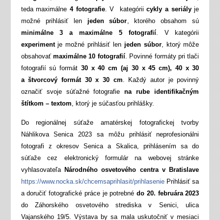
teda maximálne
4 fotografie
. V kategórii
cykly a seriály
je
možné prihlásiť len
jeden súbor
, ktorého obsahom sú
minimálne 3 a maximálne 5 fotografií
. V kategórii
experiment
je možné prihlásiť len
jeden súbor
, ktorý môže
obsahovať
maximálne 10 fotografií
. Povinné formáty pri tlači
fotografií sú formát
30 x 40 cm (aj 30 x 45 cm), 40 x 30
a štvorcový formát 30 x 30 cm
. Každý autor je povinný
označiť svoje súťažné fotografie
na rube identifikačným
štítkom – textom
, ktorý je súčasťou prihlášky.
Do regionálnej súťaže amatérskej fotografickej tvorby
Náhlikova Senica 2023 sa môžu prihlásiť neprofesionálni
fotografi z okresov Senica a Skalica, prihlásením sa do
súťaže cez elektronický formulár na webovej stránke
vyhlasovateľa
Národného osvetového centra v Bratislave
https://www.nocka.sk/chcemsaprihlasit/prihlasenie
Prihlásiť sa
a doručiť fotografické práce je potrebné
do 20. februára 2023
do Záhorského osvetového strediska v Senici, ulica
Vajanského 19/5. Výstava by sa mala uskutočniť v mesiaci