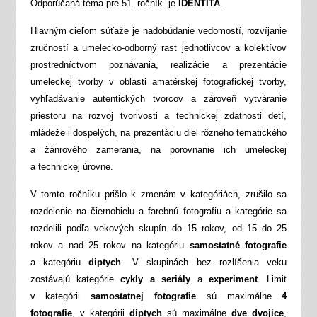
Odporúčaná téma pre 51. ročník je
IDENTITA
..
Hlavným cieľom súťaže je nadobúdanie vedomostí, rozvíjanie
zručností a umelecko-odborný rast jednotlivcov a kolektívov
prostredníctvom poznávania, realizácie a prezentácie
umeleckej tvorby v oblasti amatérskej fotografickej tvorby,
vyhľadávanie autentických tvorcov a zároveň vytváranie
priestoru na rozvoj tvorivosti a technickej zdatnosti detí,
mládeže i dospelých, na prezentáciu diel rôzneho tematického
a žánrového zamerania, na porovnanie ich umeleckej
a technickej úrovne.
V tomto ročníku prišlo k zmenám v kategóriách, zrušilo sa
rozdelenie na čiernobielu a farebnú fotografiu a kategórie sa
rozdelili podľa vekových skupín do 15 rokov, od 15 do 25
rokov a nad 25 rokov na kategóriu
samostatné fotografie
a kategóriu
diptych
. V skupinách bez rozlíšenia veku
zostávajú kategórie
cykly a seriály
a
experiment
. Limit
v kategórii
samostatnej fotografie
sú maximálne
4
fotografie
, v kategórii
diptych
sú maximálne
dve dvojice
,