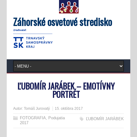
Záhorské osvetové stredisko
ĽUBOMÍR JARÁBEK – EMOTÍVNY
PORTRÉT
Autor:
Tomáš Jurovatý
15. októbra 2017
FOTOGRAFIA
,
Podujatia
ĽUBOMÍR JARÁBEK
2017