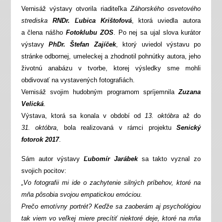
Vernisáž výstavy otvorila riaditeľka
Záhorského osvetového
strediska
RNDr. Ľubica Krištofová
, ktorá uviedla autora
a člena nášho
Fotoklubu ZOS
. Po nej sa ujal slova kurátor
výstavy
PhDr. Štefan Zajíček
, ktorý uviedol výstavu po
stránke odbornej, umeleckej a zhodnotil pohnútky autora, jeho
životnú anabázu v tvorbe, ktorej výsledky sme mohli
obdivovať na vystavených fotografiách.
Vernisáž svojim hudobným programom spríjemnila
Zuzana
Velická
.
Výstava, ktorá sa konala v období od
13. októbra
až do
31. októbra
, bola realizovaná v rámci projektu
Senický
fotorok 2017
.
Sám autor výstavy
Ľubomír Jarábek
sa takto vyznal zo
svojich pocitov:
„Vo fotografii mi ide o zachytenie silných príbehov, ktoré na
mňa pôsobia svojou empatickou emóciou.
Prečo emotívny portrét? Keďže sa zaoberám aj psychológiou
tak viem vo veľkej miere precítiť niektoré deje, ktoré na mňa