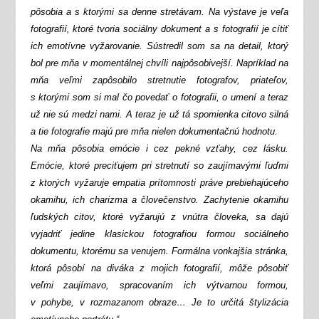
pôsobia a s ktorými sa denne stretávam. Na výstave je veľa
fotografií, ktoré tvoria sociálny dokument a s fotografií je cítiť
ich emotívne vyžarovanie. Sústredil som sa na detail, ktorý
bol pre mňa v momentálnej chvíli najpôsobivejší. Napríklad na
mňa veľmi zapôsobilo stretnutie fotografov, priateľov,
s ktorými som si mal čo povedať o fotografii, o umení a teraz
už nie sú medzi nami. A teraz je už tá spomienka citovo silná
a tie fotografie majú pre mňa nielen dokumentačnú hodnotu.
Na mňa pôsobia emócie i cez pekné vzťahy, cez lásku.
Emócie, ktoré preciťujem pri stretnutí so zaujímavými ľuďmi
z ktorých vyžaruje empatia prítomnosti práve prebiehajúceho
okamihu, ich charizma a človečenstvo. Zachytenie okamihu
ľudských citov, ktoré vyžarujú z vnútra človeka, sa dajú
vyjadriť jedine klasickou fotografiou formou sociálneho
dokumentu, ktorému sa venujem. Formálna vonkajšia stránka,
ktorá pôsobí na diváka z mojich fotografií, môže pôsobiť
veľmi zaujímavo, spracovaním ich výtvarnou formou,
v pohybe, v rozmazanom obraze… Je to určitá štylizácia