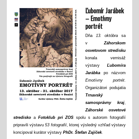
Ľubomír Jarábek
– Emotívny
portrét
Dňa
13. októbra
sa
v
Záhorskom
osvetovom stredisku
konala vernisáž
výstavy
Ľubomíra
Jarábka
po názvom
Emotívny portrét
.
Organizátori podujatia
Trnavský
samosprávny kraj
,
Záhorské osvetové
stredisko
a
Fotoklub pri ZOS
spolu s autorom fotografií
pripravili výstavu
53 fotografií
, ktorej výsledný vzhľad výstavy
koncipoval kurátor výstavy
PhDr. Štefan Zajíček
.