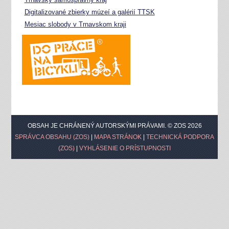
Digitalizované zbierky múzeí a galérií TTSK
Mesiac slobody v Trnavskom kraji
OBSAH JE CHRÁNENÝ AUTORSKÝMI PRÁVAMI. © ZOS 2026
SPRÁVCA OBSAHU (ZOS)
|
MAPA STRÁNOK
|
TECHNICKÁ PODPORA
(ZOS)
|
VYHLÁSENIE O PRÍSTUPNOSTI