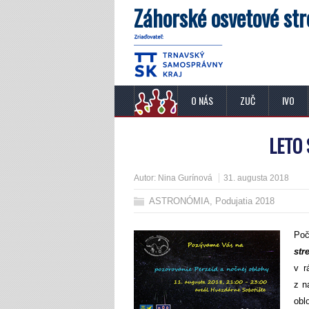
Záhorské osvetové str
O NÁS
ZUČ
IVO
LETO
Autor:
Nina Gurínová
31. augusta 2018
ASTRONÓMIA
,
Podujatia 2018
Po
str
v 
z n
obl