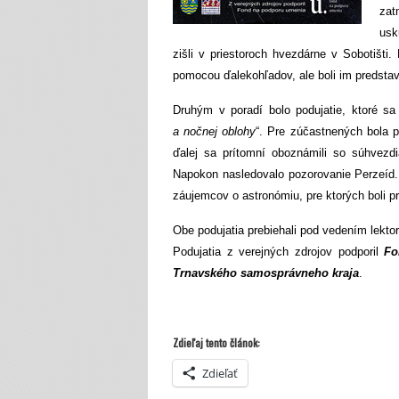
zat
usk
zišli v priestoroch hvezdárne v Sobotišt
pomocou ďalekohľadov, ale boli im predsta
Druhým v poradí bolo podujatie, ktoré sa
a nočnej oblohy
“. Pre zúčastnených bola 
ďalej sa prítomní oboznámili so súhvezd
Napokon nasledovalo pozorovanie Perzeíd.
záujemcov o astronómiu, pre ktorých boli pr
Obe podujatia prebiehali pod vedením lekto
Podujatia z verejných zdrojov podporil
Fo
Trnavského samosprávneho kraja
.
Zdieľaj tento článok:
Zdieľať