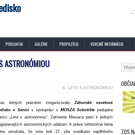
edisko
PODUJATIA
GALÉRIE
PROPOZÍCIE
VEREJNÉ INFORMÁCIE
 S ASTRONÓMIOU
OBČIA
LETO S ASTRONÓMIOU
čas letných prázdnin zorganizovalo
Záhorské osvetové
edisko v Senici
v spolupráci s
MOSZA Sobotište
podujatia
rámci
„Leta s astronómiou“
. Zatmenie Mesiaca patrí k jedným
ajpútavejších astronomických udalostí. A práve tohtoročná letná
ZOS N
oha umožnila, že sme boli 27. júla svedkami najdlhšieho