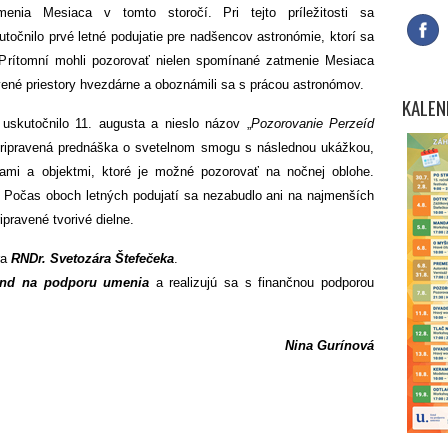
menia Mesiaca v tomto storočí. Pri tejto príležitosti sa
utočnilo prvé letné podujatie pre nadšencov astronómie, ktorí sa
i. Prítomní mohli pozorovať nielen spomínané zatmenie Mesiaca
vené priestory hvezdárne a oboznámili sa s prácou astronómov.
KALEN
 uskutočnilo 11. augusta a nieslo názov „
Pozorovanie Perzeíd
pripravená prednáška o svetelnom smogu s následnou ukážkou,
iami a objektmi, ktoré je možné pozorovať na nočnej oblohe.
 Počas oboch letných podujatí sa nezabudlo ani na najmenších
ipravené tvorivé dielne.
ra
RNDr. Svetozára Štefečeka
.
nd na podporu umenia
a realizujú sa s finančnou podporou
Nina Gurínová