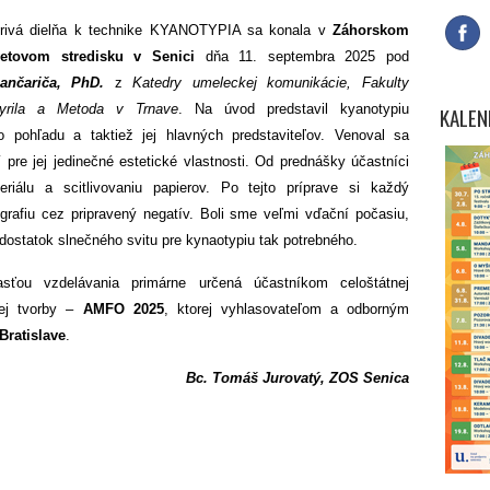
rivá dielňa k technike KYANOTYPIA sa konala v
Záhorskom
etovom stredisku v Senici
dňa 11. septembra 2025 pod
ančariča, PhD.
z
Katedry umeleckej komunikácie, Fakulty
Cyrila a Metoda v Trnave
. Na úvod predstavil kyanotypiu
KALEN
o pohľadu a taktiež jej hlavných predstaviteľov. Venoval sa
re jej jedinečné estetické vlastnosti. Od prednášky účastníci
riálu a scitlivovaniu papierov. Po tejto príprave si každý
grafiu cez pripravený negatív. Boli sme veľmi vďační počasiu,
dostatok slnečného svitu pre kynaotypiu tak potrebného.
ťou vzdelávania primárne určená účastníkom celoštátnej
ej tvorby –
AMFO 2025
, ktorej vyhlasovateľom a odborným
Bratislave
.
Bc. Tomáš Jurovatý, ZOS Senica