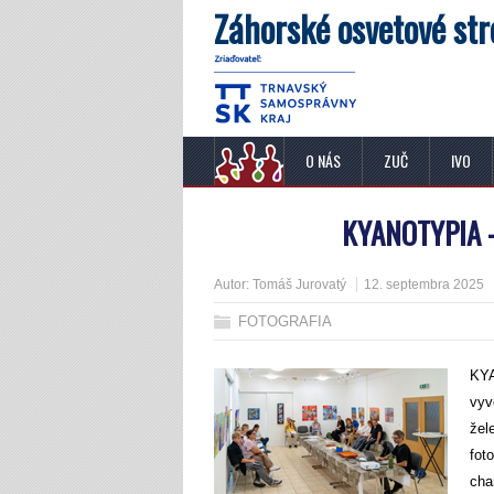
Záhorské osvetové str
O NÁS
ZUČ
IVO
KYANOTYPIA 
Autor:
Tomáš Jurovatý
12. septembra 2025
FOTOGRAFIA
KYA
vyv
žel
fot
cha