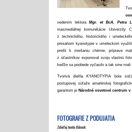
Tvo
osv
vedením lektora
Mgr. et BcA. Petra L
masmediálnej komunikácie Univerzity 
z technického, historického i umeleckéh
presahom kyanotypie v umeleckom využití p
prešli k miešaniu chémie, príprave mate
z účastníkov exponoval svoju vlastnú foto
keďže sa poobede vyčasilo a tak sme mali 
Tvorivá dielňa KYANOTYPIA bola súčas
postupovej súťaže amatérskej fotografick
garantom je
Národné osvetové centrum v 
FOTOGRAFIE Z PODUJATIA
Zdieľaj tento článok: