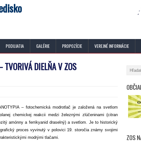
edisko
PODUJATIA
GALÉRIE
PROPOZÍCIE
VEREJNÉ INFORMÁCIE
– TVORIVÁ DIELŇA V ZOS
OBČIA
NOTYPIA – fotochemická modrotlač je založená na svetlom
olanej chemickej reakcii medzi železnými zlúčeninami (citran
ezitý amónny a ferrikyanid draselný) a svetlom. Je to historický
ografický proces vyvinutý v polovici 19. storočia známy svojimi
ZOS N
rakteristickými modrými tlačami.