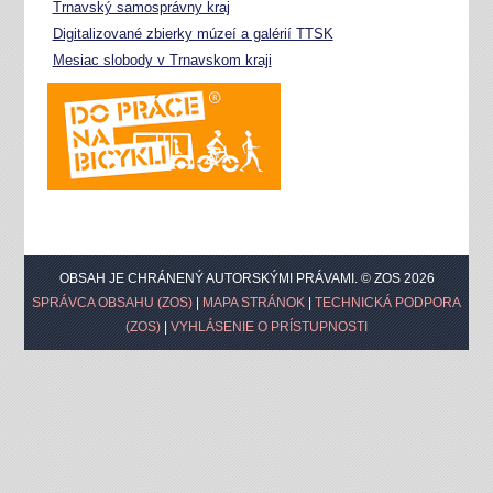
Trnavský samosprávny kraj
Digitalizované zbierky múzeí a galérií TTSK
Mesiac slobody v Trnavskom kraji
OBSAH JE CHRÁNENÝ AUTORSKÝMI PRÁVAMI. © ZOS 2026
SPRÁVCA OBSAHU (ZOS)
|
MAPA STRÁNOK
|
TECHNICKÁ PODPORA
(ZOS)
|
VYHLÁSENIE O PRÍSTUPNOSTI