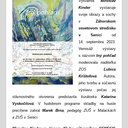
Výtvarník
Miroslav
Kinder
vystavuje
svoje obrazy a sochy
v
Záhorskom
osvetovom stredisku
v Senici
od
14. septembra 2023.
Vernisáž výstavy
s názvom
Iný pohľad
moderovala
riaditeľka
ZOS
Ľubica
Krištofová
. Autora,
jeho tvorbu a súčasnú
výstavu počas jej
slávnostného otvorenia predstavila
kurátorka
Katarína
Vyskočilová
. V hudobnom programe skladby na husle
precítene zahral
Marek Brna
, pedagóg ZUŠ v Malackách
a ZUŠ v Senici
.