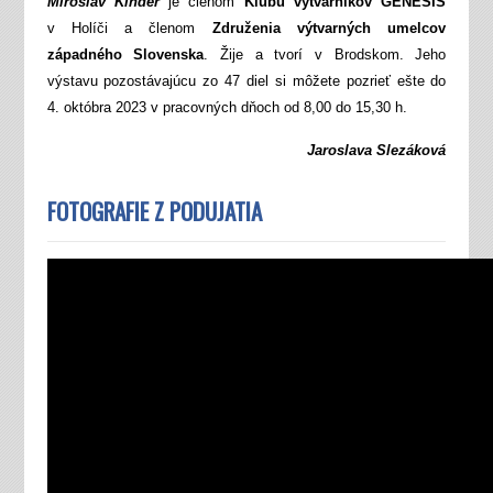
Miroslav Kinder
je členom
Klubu výtvarníkov GENESIS
v Holíči a členom
Združenia výtvarných umelcov
západného Slovenska
. Žije a tvorí v Brodskom. Jeho
výstavu pozostávajúcu zo 47 diel si môžete pozrieť ešte do
4. októbra 2023 v pracovných dňoch od 8,00 do 15,30 h.
Jaroslava Slezáková
FOTOGRAFIE Z PODUJATIA